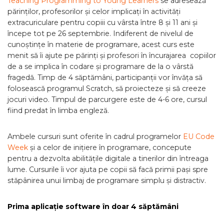
Teaching Programming to Young Learners
se adresează
părinților, profesorilor și celor implicați în activități
extracuriculare pentru copiii cu vârsta între 8 și 11 ani și
începe tot pe 26 septembrie. Indiferent de nivelul de
cunoștințe în materie de programare, acest curs este
menit să îi ajute pe părinți și profesori în încurajarea copiilor
de a se implica în codare și programare de la o vârstă
fragedă. Timp de 4 săptămâni, participanții vor învăța să
folosească programul Scratch, să proiecteze și să creeze
jocuri video. Timpul de parcurgere este de 4-6 ore, cursul
fiind predat în limba engleză.
Ambele cursuri sunt oferite în cadrul programelor
EU Code
Week
și a celor de inițiere în programare, concepute
pentru a dezvolta abilitățile digitale a tinerilor din întreaga
lume. Cursurile îi vor ajuta pe copii să facă primii pași spre
stăpânirea unui limbaj de programare simplu și distractiv.
Prima aplicație software în doar 4 săptămâni