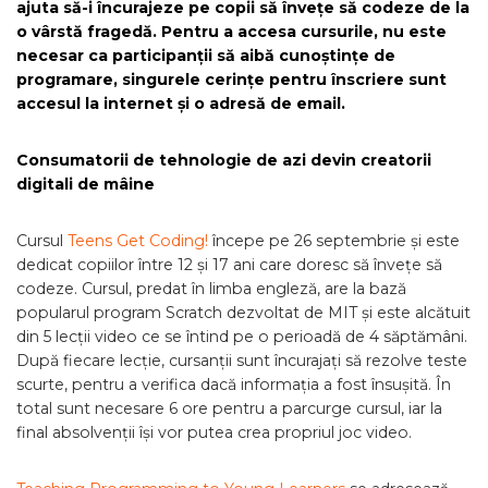
ajuta să-i încurajeze pe copii să învețe să codeze de la
o vârstă fragedă. Pentru a accesa cursurile, nu este
necesar ca participanții să aibă cunoștințe de
programare, singurele cerințe pentru înscriere sunt
accesul la internet și o adresă de email.
Consumatorii de tehnologie de azi devin creatorii
digitali de mâine
Cursul
Teens Get Coding!
începe pe 26 septembrie și este
dedicat copiilor între 12 și 17 ani care doresc să învețe să
codeze. Cursul, predat în limba engleză, are la bază
popularul program Scratch dezvoltat de MIT și este alcătuit
din 5 lecții video ce se întind pe o perioadă de 4 săptămâni.
După fiecare lecție, cursanții sunt încurajați să rezolve teste
scurte, pentru a verifica dacă informația a fost însușită. În
total sunt necesare 6 ore pentru a parcurge cursul, iar la
final absolvenții își vor putea crea propriul joc video.