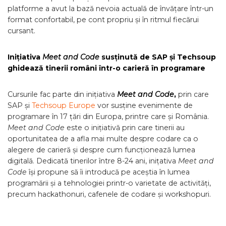
platforme a avut la bază nevoia actuală de învățare într-un
format confortabil, pe cont propriu și în ritmul fiecărui
cursant.
Inițiativa
Meet and Code
susținută de SAP și Techsoup
ghidează tinerii români într-o carieră în programare
Cursurile fac parte din inițiativa
Meet and Code
,
prin care
SAP și
Techsoup Europe
vor susține evenimente de
programare în 17 țări din Europa, printre care și România.
Meet and Code
este o inițiativă prin care tinerii au
oportunitatea de a afla mai multe despre codare ca o
alegere de carieră și despre cum funcționează lumea
digitală. Dedicată tinerilor între 8-24 ani, inițativa
Meet and
Code
își propune să îi introducă pe aceștia în lumea
programării și a tehnologiei printr-o varietate de activități,
precum hackathonuri, cafenele de codare și workshopuri.