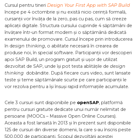
Cursul pentru tineri
Design Your First App with SAP Build
începe pe 4 octombrie și nu există nicio cerință formală,
cursanții vor învăța de la zero, pas cu pas, cum să creeze
aplicații digitale. Structura cursului cuprinde 4 săptămâni de
învățare într-un format modern și o săptămână dedicată
examenului de promovare. Cursul începe prin introducerea
în d
esign thinking
, o abilitate necesară în crearea de
produse noi, în special software. Participanții vor descoperi
apoi SAP Build, un program gratuit și ușor de utilizat
dezvoltat de SAP, unde își pot testa ablitățile de
design
thinking
dobândite. După fiecare curs video, sunt lansate
teste și teme săptămânale scurte pe care participanții le
vor rezolva pentru a își însuși rapid informațiile acumulate.
Cele 3 cursuri sunt disponibile pe
openSAP
, platformă
pentru cursuri gratuite dedicate unui număr nelimitat de
persoane (MOOCs – Massive Open Online Courses).
Aceasta a fost lansată în 2013 și în prezent sunt disponibile
125 de cursuri din diverse domenii, la care s-au înscris peste
500.000 de participanți. Scopul dezvoltării acestei