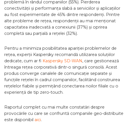
problemă în rândul companiilor (55%). Pierderea
conectivității și performanța slabă a serviciilor și aplicațiilor
au fost experimentate de 45% dintre respondenți. Printre
alte probleme de rețea, respondenții au mai menționat
capacitatea inadecvată a conexiunii (37%) și oprirea
completă sau parțială a rețelei (32%).
Pentru a minimiza posibilitatea apariției problemelor de
rețea, experții Kaspersky recomandă utilizarea soluțiilor
dedicate, cum ar fi
Kaspersky SD-WAN
,
care gestionează
întreaga rețea corporativă dintr-o singură consolă. Acest
produs converge canalele de comunicație separate și
funcțiile rețelei în cadrul companiilor, facilitând construirea
rețelelor fiabile și permițând conectarea noilor filiale cu o
experiență de tip zero-touch.
Raportul complet cu mai multe constatări despre
provocările cu care se confruntă companiile geo-distribuite
este disponibil
aici
.