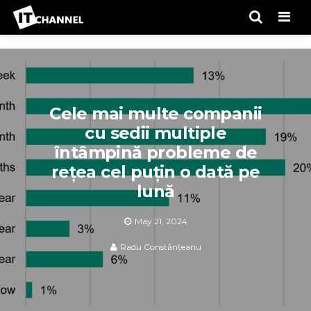
Men
Cele mai multe companii
cu sedii multiple
întâmpină probleme de
rețea cel puțin o dată pe
lună
May 21, 2024
Radu Constănțeanu