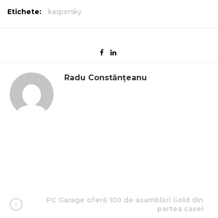
Etichete:
kaspersky
Radu Constănțeanu
PC Garage oferă 100 de asamblări Gold din
partea casei