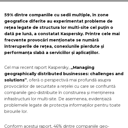
59% dintre companiile cu sedii multiple, în zone
geografice diferite au experimentat probleme de
rețea legate de structura lor multi-site cel puțin o
dată pe lună, a constatat Kaspersky. Printre cele mai
frecvente provocări menționate se numără
întreruperile de rețea, conexiunile pierdute și
performanța slabă a serviciilor și aplicațiilor.
Cel mai recent raport Kaspersky,
„M
anaging
geographically distributed businesses: challenges and
solutions
”
, oferă o perspectivă mai profundă asupra
provocărilor de securitate a rețelei cu care se confruntă
companiile geo-distribuite în construirea și menținerea
infrastructurii lor multi-site. De asemenea, evidențiază
problemele legate de protecția informațiilor pentru toate
birourile lor.
Conform acestui raport, 46% dintre companiile geo-