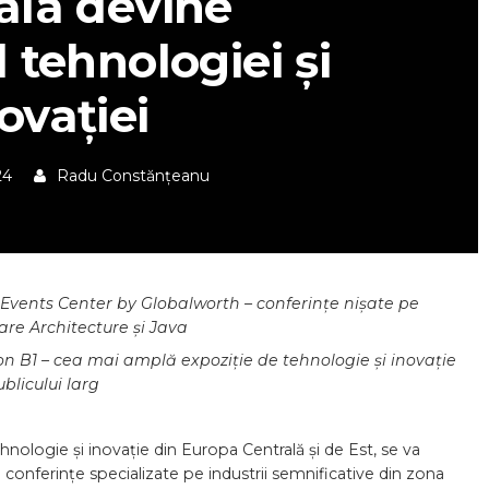
ala devine
 tehnologiei și
ovației
24
Radu Constănțeanu
 Events Center by Globalworth – conferințe nișate pe
ware Architecture și Java
ion B1 – cea mai amplă expoziție de tehnologie și inovație
blicului larg
nologie și inovație din Europa Centrală și de Est, se va
ci conferințe specializate pe industrii semnificative din zona