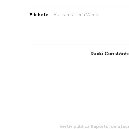
Etichete:
Bucharest Tech Week
Radu Constănț
Vertiv publică Raportul de aface