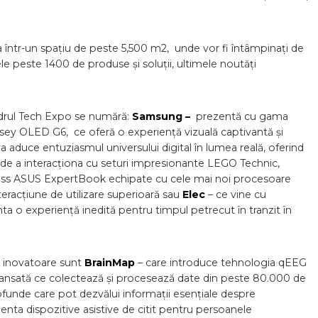
a într-un spațiu de peste 5,500 m2, unde vor fi întâmpinați de
ele peste 1400 de produse și soluții, ultimele noutăți
adrul Tech Expo se numără:
Samsung –
prezentă cu gama
sey OLED G6, ce oferă o experiență vizuală captivantă și
a aduce entuziasmul universului digital în lumea reală, oferind
 de a interacționa cu seturi impresionante LEGO Technic,
ess ASUS ExpertBook echipate cu cele mai noi procesoare
teracțiune de utilizare superioară sau
Elec
– ce vine cu
ta o experiență inedită pentru timpul petrecut în tranzit în
r inovatoare sunt
BrainMap
– care introduce tehnologia qEEG
 avansată ce colectează și procesează date din peste 80.000 de
profunde care pot dezvălui informații esențiale despre
enta dispozitive asistive de citit pentru persoanele