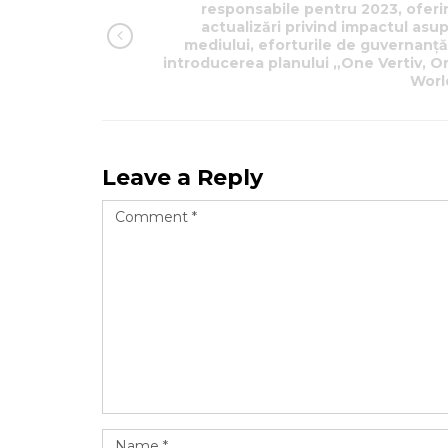
responsabile pentru 2023, oferi
actualizări privind impactul asu
mediului, eforturile de guvernanță 
introducerea planului „One Vertiv, O
Worl
Leave a Reply