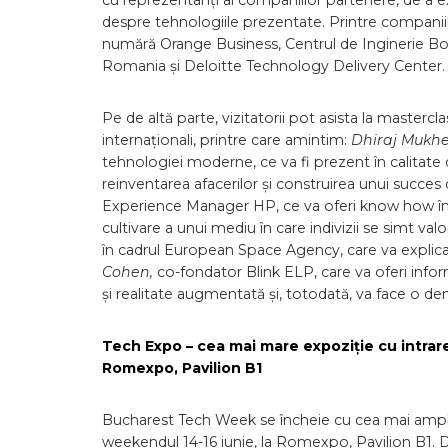
cu reprezentanți ai companiilor partenere, de a ex
despre tehnologiile prezentate. Printre companiile
numără Orange Business, Centrul de Inginerie Bos
Romania și Deloitte Technology Delivery Center.
Pe de altă parte, vizitatorii pot asista la mastercla
internaționali, printre care amintim:
Dhiraj Mukhe
tehnologiei moderne, ce va fi prezent în calitate
reinventarea afacerilor și construirea unui succes
Experience Manager HP, ce va oferi know how în d
cultivare a unui mediu în care indivizii se simt valo
în cadrul European Space Agency, care va explica 
Cohen,
co-fondator Blink ELP, care va oferi info
și realitate augmentată și, totodată, va face o d
Tech Expo – cea mai mare expoziție cu intrare 
Romexpo, Pavilion B1
Bucharest Tech Week se încheie cu cea mai amplă 
weekendul 14-16 iunie, la Romexpo, Pavilion B1. De