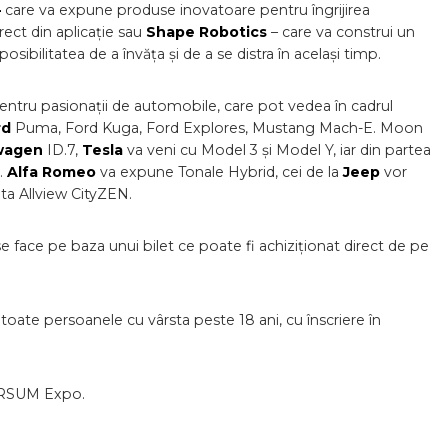
–
care va expune produse inovatoare pentru îngrijirea
rect din aplicație sau
Shape Robotics
– care va construi un
osibilitatea de a învăța și de a se distra în același timp.
entru pasionații de automobile, care pot vedea în cadrul
rd
Puma, Ford Kuga, Ford Explores, Mustang Mach-E. Moon
wagen
ID.7,
Tesla
va veni cu Model 3 și Model Y, iar din partea
.
Alfa Romeo
va expune Tonale Hybrid, cei de la
Jeep
vor
ta Allview CityZEN.
e face pe baza unui bilet ce poate fi achiziționat direct de pe
ate persoanele cu vârsta peste 18 ani, cu înscriere în
ERSUM Expo.