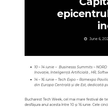
Capit
epicentrul
in
June 6, 20
10 – 14 iunie – Businesss Summits – NORD
Inovație, Inteligență Artificială , HR, Soft
14 – 16 iunie – Tech Expo – Romexpo Pavil
din Europa Centrală și de Est, dedicată pu
Bucharest Tech Week, cel mai mare festival de teh
desfășura anul acesta între 10 și 16 iunie. Cele cin