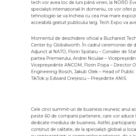
tech vor avea loc de luni până vineri, la NORD Eve
specialiști internaționali în domeniu, ce vor ofer
tehnologiei se va încheia cu cea mai mare expoziț
accesibilă gratuit publicului larg. Tech Expo va a
Momentul de deschidere oficial a Bucharest Tech 
Center by Globalworth. În cadrul ceremoniei de d
Adjunct al NATO, Florin Spătaru – Consilier de Stat
partea Premierului, Andrei Niculae – Vicepreședin
Vicepreședinte ANCOM, Florin Popa – Director O
Engineering Bosch, Jakub Olek – Head of Public
TikTok și Edward Crețescu – Președinte ANIS.
Cele cinci summit-uri de business reunesc anul ace
peste 60 de companii partenere, care vor aduce î
dedicate mediului de business. Astfel, participanți
conținut de calitate, de la specialiști globali și lo