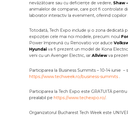
nevăzătoare sau cu deficiențe de vedere,
Shaw 
animalelor de companie, care pot fi controlate di
laborator interactiv la eveniment, oferind copiilor p
Totodată, Tech Expo include și o zona dedicată p
expoziției cele mai noi modele, precum: noul
Fo
Power împreună cu Renovatio vor aduce
Volks
Hyundai
va fi prezent un model de Kona Electric
veni cu un Avenger Electric, iar
Allview
va prezen
Participarea la Business Summits – 10-14 iunie – s
https://www.techweek.ro/business-summits
.
Participarea la Tech Expo este GRATUITĂ pentru to
prealabil pe
https://www.techexpo.ro/
.
Organizatorul Bucharest Tech Week este UNIV