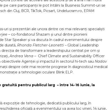
plora zonele de activare ale acestora și de a afla mai multe
 pe care participanții le pot întâlni la Business Summit-uri se
ch din Cluj, BCR, TikTok, Picsart, Undelucram.ro, EPAM
ss-uri și prezentări ale unora dintre cei mai relevanți specialiști
rjee –
co-fondatorul Shazam și unul dintre pionierii
 de Star Speaker și va discuta în cadrul evenimentului despre
 de durată,
Rhonda Fletcher-Leonetti
– Global Leadership
irecția de transformare a leadershipului centrat pe om și
rizați,
Andrea Vena
– Chief Climate and Sustainability Officer
obiectivele Agenței și impactul în sectorul hi-tech sau
Nadav
rmații despre cele mai recente progrese în diagnosticul medical
emonstrație a tehnologiei oculare Blink ELP.
gratuită pentru publicul larg – între 14-16 iunie, la
expoziție de tehnologie, dedicată publicului larg, în
schiderea oficială a evenimentului va avea loc vineri, 14 iunie,