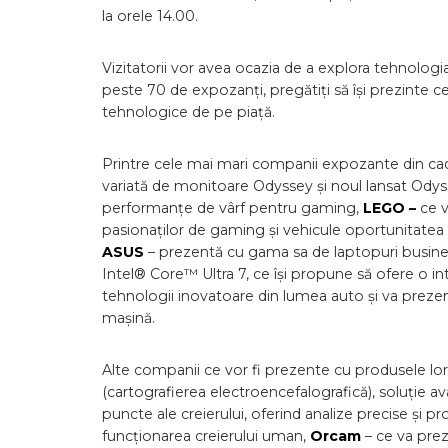
la orele 14.00.
Vizitatorii vor avea ocazia de a explora tehnologi
peste 70 de expozanți, pregătiți să își prezinte c
tehnologice de pe piață.
Printre cele mai mari companii expozante din c
variată de monitoare Odyssey și noul lansat Odys
performanțe de vârf pentru gaming,
LEGO –
ce v
pasionaților de gaming și vehicule oportunitatea
ASUS
– prezentă cu gama sa de laptopuri busin
Intel® Core™ Ultra 7, ce își propune să ofere o in
tehnologii inovatoare din lumea auto și va prezen
mașină.
Alte companii ce vor fi prezente cu produsele lo
(cartografierea electroencefalografică), soluție
puncte ale creierului, oferind analize precise și 
funcționarea creierului uman,
Orcam
– ce va prez