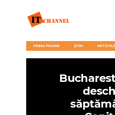
PRIMA PAGINĂ
ȘTIRI
ARTICOL
Bucharest
desch
săptămâ