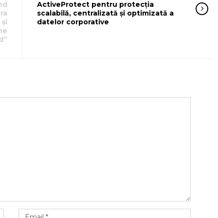
nd
ActiveProtect pentru protecția
pra
scalabilă, centralizată și optimizată a
și
datelor corporative
ne
d”