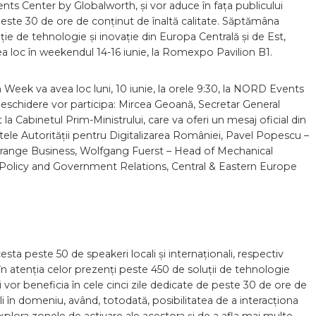
nts Center by Globalworth, și vor aduce în fața publicului
i peste 30 de ore de conținut de înaltă calitate. Săptămâna
ie de tehnologie și inovație din Europa Centrală și de Est,
vea loc în weekendul 14-16 iunie, la Romexpo Pavilion B1.
Week va avea loc luni, 10 iunie, la orele 9:30, la NORD Events
eschidere vor participa: Mircea Geoană, Secretar General
 la Cabinetul Prim-Ministrului, care va oferi un mesaj oficial din
tele Autorității pentru Digitalizarea României, Pavel Popescu –
range Business, Wolfgang Fuerst – Head of Mechanical
 Policy and Government Relations, Central & Eastern Europe
sta peste 50 de speakeri locali și internaționali, respectiv
n atenția celor prezenți peste 450 de soluții de tehnologie
i vor beneficia în cele cinci zile dedicate de peste 30 de ore de
cali în domeniu, având, totodată, posibilitatea de a interacționa