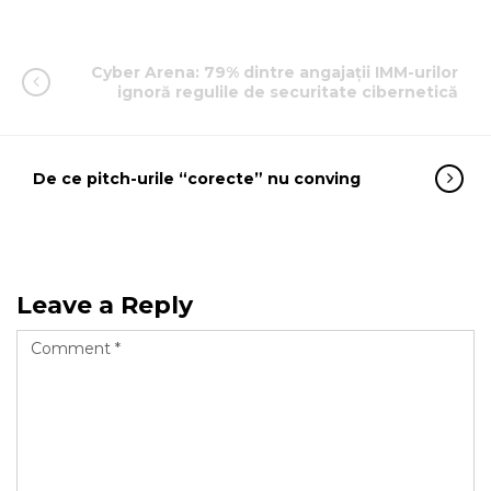
Cyber Arena: 79% dintre angajații IMM-urilor
ignoră regulile de securitate cibernetică
De ce pitch-urile “corecte” nu conving
Leave a Reply