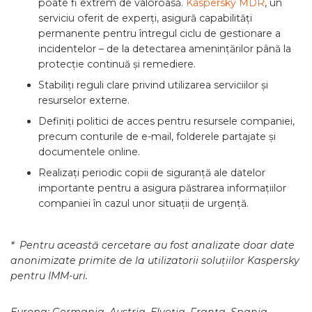
poate fi extrem de valoroasă.
Kaspersky MDR
, un
serviciu oferit de experți, asigură capabilități
permanente pentru întregul ciclu de gestionare a
incidentelor – de la detectarea amenințărilor până la
protecție continuă și remediere.
Stabiliți reguli clare privind utilizarea serviciilor și
resurselor externe.
Definiți politici de acces pentru resursele companiei,
precum conturile de e-mail, folderele partajate și
documentele online.
Realizați periodic copii de siguranță ale datelor
importante pentru a asigura păstrarea informațiilor
companiei în cazul unor situații de urgență.
*
Pentru această cercetare au fost analizate doar date
anonimizate primite de la utilizatorii soluțiilor Kaspersky
pentru IMM-uri.
Europa: Germania, Austria, Elveția, Franța, Spania,