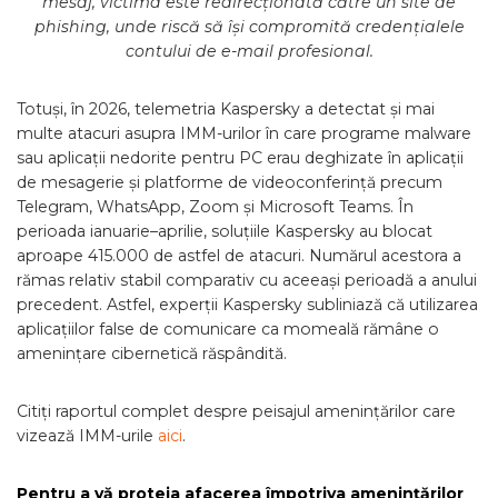
mesaj, victima este redirecționată către un site de
phishing, unde riscă să își compromită credențialele
contului de e-mail profesional.
Totuși, în 2026, telemetria Kaspersky a detectat și mai
multe atacuri asupra IMM-urilor în care programe malware
sau aplicații nedorite pentru PC erau deghizate în aplicații
de mesagerie și platforme de videoconferință precum
Telegram, WhatsApp, Zoom și Microsoft Teams. În
perioada ianuarie–aprilie, soluțiile Kaspersky au blocat
aproape 415.000 de astfel de atacuri. Numărul acestora a
rămas relativ stabil comparativ cu aceeași perioadă a anului
precedent. Astfel, experții Kaspersky subliniază că utilizarea
aplicațiilor false de comunicare ca momeală rămâne o
amenințare cibernetică răspândită.
Citiți raportul complet despre peisajul amenințărilor care
vizează IMM-urile
aici
.
Pentru a vă proteja afacerea împotriva amenințărilor