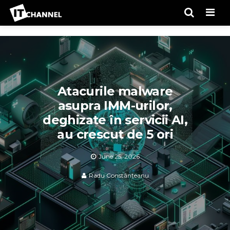
Men
Atacurile malware
asupra IMM-urilor,
deghizate în servicii AI,
au crescut de 5 ori
June 25, 2026
Radu Constănțeanu