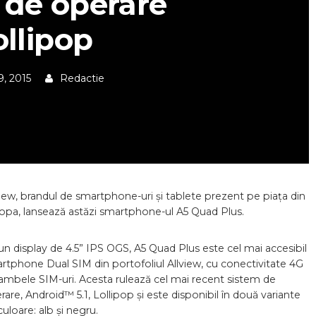
 de operare
ollipop
9, 2015
Redactie
view, brandul de smartphone-uri și tablete prezent pe piața din
opa, lansează astăzi smartphone-ul A5 Quad Plus.
un display de 4.5” IPS OGS, A5 Quad Plus este cel mai accesibil
rtphone Dual SIM din portofoliul Allview, cu conectivitate 4G
ambele SIM-uri. Acesta rulează cel mai recent sistem de
rare, Android™ 5.1, Lollipop și este disponibil în două variante
culoare: alb și negru.