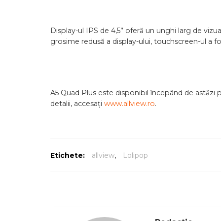
Display-ul IPS de 4,5” oferă un unghi larg de vizua
grosime redusă a display-ului, touchscreen-ul a fo
A5 Quad Plus este disponibil începând de astăzi 
detalii, accesați
www.allview.ro
.
Etichete:
allview
,
Lolipop