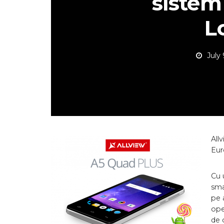
sistem
L
July 
All
Eur
Cu 
sma
pe 
ope
de 