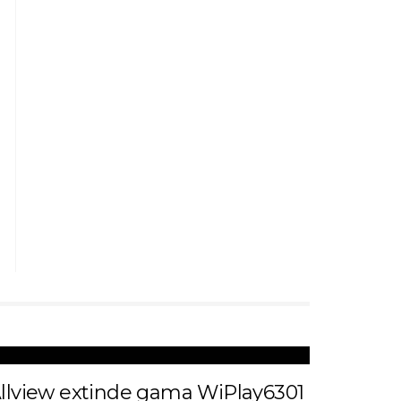
llview extinde gama WiPlay6301