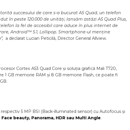
torită succesului de care s-a bucurat A5 Quad, un telefon
dut în peste 120.000 de unități, lansăm astăzi A5 Quad Plus,
telefon la fel de accesibil care aduce în plus internet de
rare, Android™ 5.1, Lollipop. Smartphone-ul menține
g”,
a declarat Lucian Peticilă, Director General Allview.
cesor Cortex A53 Quad Core și soluția grafică Mali T720,
re 1 GB memorie RAM și 8 GB memorie Flash, ce poate fi
 GB.
respectiv 5 MP BSI (Back-illuminated sensor) cu Autofocus și
, Face beauty, Panorama, HDR sau Multi Angle
.