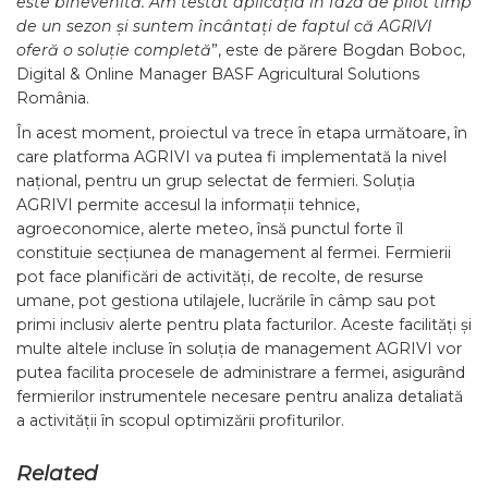
este binevenită. Am testat aplicația în faza de pilot timp
de un sezon și suntem încântați de faptul că AGRIVI
oferă o soluție completă
”, este de părere Bogdan Boboc,
Digital & Online Manager BASF Agricultural Solutions
România.
În acest moment, proiectul va trece în etapa următoare, în
care platforma AGRIVI va putea fi implementată la nivel
național, pentru un grup selectat de fermieri. Soluția
AGRIVI permite accesul la informații tehnice,
agroeconomice, alerte meteo, însă punctul forte îl
constituie secțiunea de management al fermei. Fermierii
pot face planificări de activități, de recolte, de resurse
umane, pot gestiona utilajele, lucrările în câmp sau pot
primi inclusiv alerte pentru plata facturilor. Aceste facilități și
multe altele incluse în soluția de management AGRIVI vor
putea facilita procesele de administrare a fermei, asigurând
fermierilor instrumentele necesare pentru analiza detaliată
a activității în scopul optimizării profiturilor.
Related