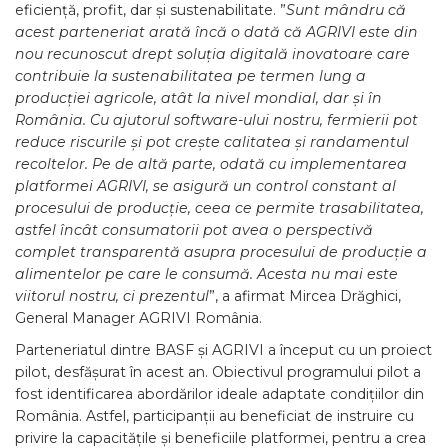
eficiență, profit, dar și sustenabilitate. ”
Sunt mândru că
acest parteneriat arată încă o dată că AGRIVI este din
nou recunoscut drept soluția digitală inovatoare care
contribuie la sustenabilitatea pe termen lung a
producției agricole, atât la nivel mondial, dar și în
Româ
nia. Cu ajutorul software-ului nostru, fermierii pot
reduce riscurile și pot crește calitatea și randamentul
recoltelor. Pe de altă parte, odată cu implementarea
platformei
AGRIVI, se asigură un control constant al
procesului de producție, ceea ce permite trasabilitatea,
astfel încât consumatorii pot avea o perspectivă
complet transparentă asupra procesului de producție a
alimentelor pe care le consumă. Acesta nu mai este
viitorul nostru, ci prezentul
”, a afirmat Mircea Drăghici,
General Manager AGRIVI România.
Parteneriatul dintre BASF și AGRIVI a început cu un proiect
pilot, desfășurat în acest an. Obiectivul programului pilot a
fost identificarea abordărilor ideale adaptate condițiilor din
România. Astfel, participanții au beneficiat de instruire cu
privire la capacitățile și beneficiile platformei, pentru a crea