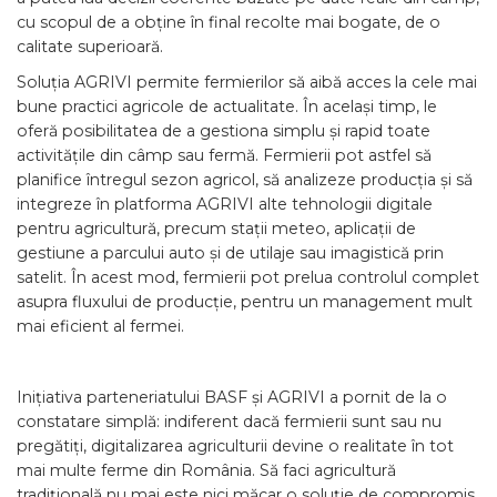
cu scopul de a obține în final recolte mai bogate, de o
calitate superioară.
Soluția AGRIVI permite fermierilor să aibă acces la cele mai
bune practici agricole de actualitate. În același timp, le
oferă posibilitatea de a gestiona simplu și rapid toate
activitățile din câmp sau fermă. Fermierii pot astfel să
planifice întregul sezon agricol, să analizeze producția și să
integreze în platforma AGRIVI alte tehnologii digitale
pentru agricultură, precum stații meteo, aplicații de
gestiune a parcului auto și de utilaje sau imagistică prin
satelit. În acest mod, fermierii pot prelua controlul complet
asupra fluxului de producție, pentru un management mult
mai eficient al fermei.
Inițiativa parteneriatului BASF și AGRIVI a pornit de la o
constatare simplă: indiferent dacă fermierii sunt sau nu
pregătiți, digitalizarea agriculturii devine o realitate în tot
mai multe ferme din România. Să faci agricultură
tradițională nu mai este nici măcar o soluție de compromis,