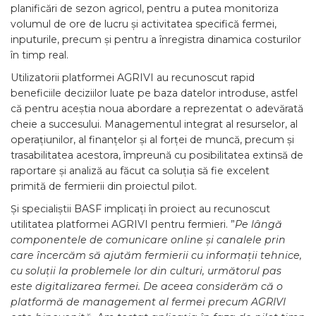
planificări de sezon agricol, pentru a putea monitoriza
volumul de ore de lucru și activitatea specifică fermei,
inputurile, precum și pentru a înregistra dinamica costurilor
în timp real.
Utilizatorii platformei AGRIVI au recunoscut rapid
beneficiile deciziilor luate pe baza datelor introduse, astfel
că pentru aceștia noua abordare a reprezentat o adevărată
cheie a succesului. Managementul integrat al resurselor, al
operațiunilor, al finanțelor și al forței de muncă, precum și
trasabilitatea acestora, împreună cu posibilitatea extinsă de
raportare și analiză au făcut ca soluția să fie excelent
primită de fermierii din proiectul pilot.
Și specialiștii BASF implicați în proiect au recunoscut
utilitatea platformei AGRIVI pentru fermieri. ”
Pe lângă
componentele de comunicare online și canalele prin
care încercăm să ajutăm fermierii cu informații tehnice,
cu soluții la problemele lor din culturi, următorul pas
este digitalizarea fermei. De aceea considerăm că o
platformă de management al fermei precum AGRIVI