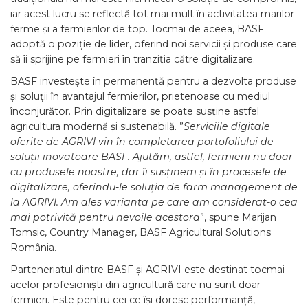
iar acest lucru se reflectă tot mai mult în activitatea marilor
ferme și a fermierilor de top. Tocmai de aceea, BASF
adoptă o poziție de lider, oferind noi servicii și produse care
să îi sprijine pe fermieri în tranziția către digitalizare.
BASF investește în permanență pentru a dezvolta produse
și soluții în avantajul fermierilor, prietenoase cu mediul
înconjurător. Prin digitalizare se poate susține astfel
agricultura modernă și sustenabilă. ”
Serviciile digitale
oferite de AGRIVI vin în completarea portofoliului de
soluții inovatoare BASF. Ajutăm, astfel, fermierii nu doar
cu produsele noastre, dar îi susținem și în procesele de
digitalizare, oferindu-le soluția de farm management de
la AGRIVI. Am ales varianta pe care am considerat-o cea
mai potrivită pentru nevoile acestora
”, spune Marijan
Tomsic, Country Manager, BASF Agricultural Solutions
România.
Parteneriatul dintre BASF și AGRIVI este destinat tocmai
acelor profesioniști din agricultură care nu sunt doar
fermieri. Este pentru cei ce își doresc performanță,