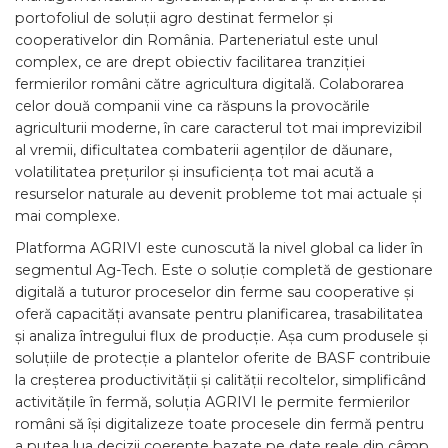
portofoliul de soluții agro destinat fermelor și
cooperativelor din România. Parteneriatul este unul
complex, ce are drept obiectiv facilitarea tranziției
fermierilor români către agricultura digitală. Colaborarea
celor două companii vine ca răspuns la provocările
agriculturii moderne, în care caracterul tot mai imprevizibil
al vremii, dificultatea combaterii agenților de dăunare,
volatilitatea prețurilor și insuficiența tot mai acută a
resurselor naturale au devenit probleme tot mai actuale și
mai complexe.
Platforma AGRIVI este cunoscută la nivel global ca lider în
segmentul Ag-Tech. Este o soluție completă de gestionare
digitală a tuturor proceselor din ferme sau cooperative și
oferă capacități avansate pentru planificarea, trasabilitatea
și analiza întregului flux de producție. Așa cum produsele și
soluțiile de protecție a plantelor oferite de BASF contribuie
la creșterea productivității și calității recoltelor, simplificând
activitățile în fermă, soluția AGRIVI le permite fermierilor
români să își digitalizeze toate procesele din fermă pentru
a putea lua decizii coerente bazate pe date reale din câmp,