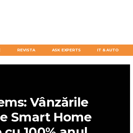
E
REVISTA
ASK EXPERTS
IT & AUTO
ems: Vânzările
se Smart Home
e cu 100% anul