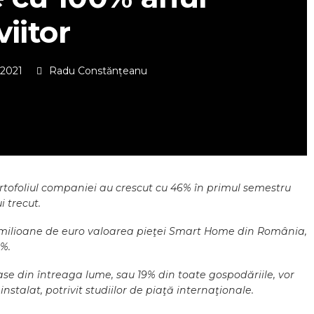
viitor
 2021
Radu Constănțeanu
tofoliul companiei au crescut cu 46% în primul semestru
i trecut.
 milioane de euro valoarea pieţei Smart Home din România,
0%.
se din întreaga lume, sau 19% din toate gospodăriile, vor
instalat, potrivit studiilor de piaţă internaţionale.