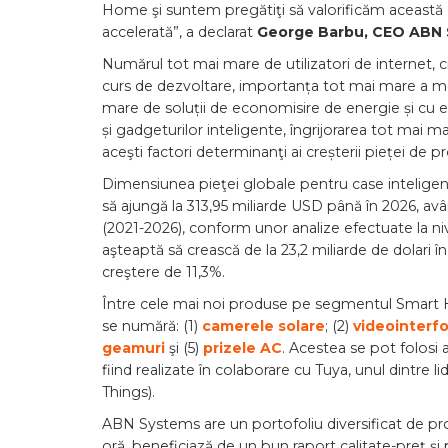
Home şi suntem pregătiţi să valorificăm această
accelerată”, a declarat
George Barbu, CEO ABN S
Numărul tot mai mare de utilizatori de internet, c
curs de dezvoltare, importanța tot mai mare a moni
mare de soluții de economisire de energie și cu e
și gadgeturilor inteligente, îngrijorarea tot mai ma
aceşti factori determinanţi ai creșterii pieței de pro
Dimensiunea pieţei globale pentru case inteligent
să ajungă la 313,95 miliarde USD până în 2026, av
(2021-2026), conform unor analize efectuate la 
aşteaptă să crească de la 23,2 miliarde de dolari î
creştere de 11,3%.
Între cele mai noi produse pe segmentul Smart 
se numără: (1)
camerele solare
; (2)
videointerf
geamuri
şi (5)
prizele AC
. Acestea se pot folosi 
fiind realizate în colaborare cu Tuya, unul dintre l
Things).
ABN Systems are un portofoliu diversificat de pr
oră, beneficiază de un bun raport calitate-preţ şi 