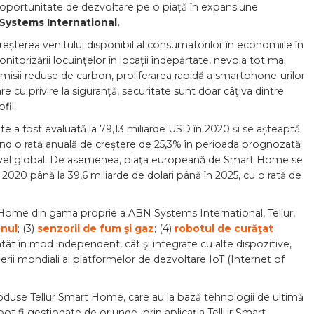
 oportunitate de dezvoltare pe o piață în expansiune
ystems International.
reșterea venitului disponibil al consumatorilor în economiile în
torizării locuințelor în locații îndepărtate, nevoia tot mai
misii reduse de carbon, proliferarea rapidă a smartphone-urilor
re cu privire la siguranță, securitate sunt doar câţiva dintre
fil.
e a fost evaluată la 79,13 miliarde USD în 2020 și se așteaptă
ând o rată anuală de creștere de 25,3% în perioada prognozată
nivel global. De asemenea, piaţa europeană de Smart Home se
n 2020 până la 39,6 miliarde de dolari până în 2025, cu o rată de
Home din gama proprie a ABN Systems International, Tellur,
onul
; (3)
senzorii de fum şi gaz
; (4)
robotul de curăţat
atât în mod independent, cât şi integrate cu alte dispozitive,
iderii mondiali ai platformelor de dezvoltare IoT (Internet of
oduse Tellur Smart Home, care au la bază tehnologii de ultimă
pot fi gestionate de oriunde prin aplicația Tellur Smart