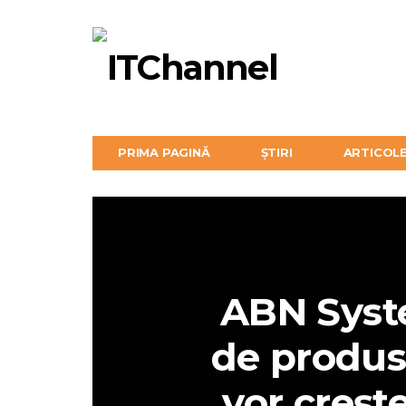
PRIMA PAGINĂ
ȘTIRI
ARTICOL
ABN Syst
de produ
vor creşt