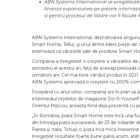
ABN Systems International se pregătește d
finanța expansiunea pe piețele internațio
și pentru procesul de listare vor fi făcut
ABN Systems International, deţinătoarea singuru
Smart Home, Tellur, şi unul dintre liderii pieţei d
estimează că vânzările sale de produse Smart Ho
Compania a înregistrat o creştere a vânzărilor 
semestru al acestui an, față de aceeaşi perioadă 
următorii ani. Cel mai bine vândut produs în 2021
ABN Systems apreciază o creştere cu 200% compa
Începând cu anul viitor, compania are în plan să 
intermediul reţelelor de magazine Do-It-Yourself (D
Orientul Mijlociu, aceasta fiind deja prezentă cu p
„În România, piața Smart Home este încă una foar
din întreaga piață europeană, de 23 de miliarde 
Franța și Italia. Totuși, o piață încă mică înseam
înregistrat rezultate foarte bune până acum, atât