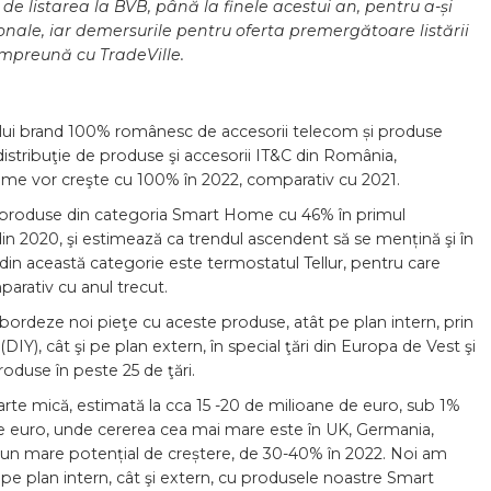
e listarea la BVB, până la finele acestui an, pentru a-și
nale, iar demersurile pentru oferta premergătoare listării
e împreună cu TradeVille.
lui brand 100% românesc de accesorii telecom și produse
e distribuţie de produse şi accesorii IT&C din România,
me vor creşte cu 100% în 2022, comparativ cu 2021.
de produse din categoria Smart Home cu 46% în primul
din 2020, şi estimează ca trendul ascendent să se mențină şi în
 din această categorie este termostatul Tellur, pentru care
rativ cu anul trecut.
abordeze noi pieţe cu aceste produse, atât pe plan intern, prin
IY), cât şi pe plan extern, în special ţări din Europa de Vest şi
roduse în peste 25 de ţări.
te mică, estimată la cca 15 -20 de milioane de euro, sub 1%
de euro, unde cererea cea mai mare este în UK, Germania,
nă un mare potențial de creștere, de 30-40% în 2022. Noi am
 pe plan intern, cât şi extern, cu produsele noastre Smart