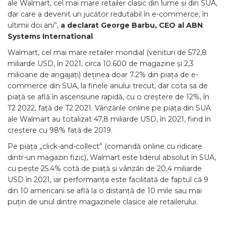
ale Walmart, cel mai mare retailer clasic din lume și din SUA,
dar care a devenit un jucător redutabil în e-commerce, în
ultimii doi ani”,
a declarat George Barbu, CEO al ABN
Systems International
.
Walmart, cel mai mare retailer mondial (venituri de 572,8
miliarde USD, în 2021, circa 10.600 de magazine și 2,3
milioane de angajați) deținea doar 7.2% din piața de e-
commerce din SUA, la finele anului trecut, dar cota sa de
piață se află în ascensiune rapidă, cu o creștere de 12%, în
T2 2022, față de T2 2021. Vânzările online pe piața din SUA
ale Walmart au totalizat 47,8 miliarde USD, în 2021, fiind în
creștere cu 98% față de 2019.
Pe piața „click-and-collect” (comandă online cu ridicare
dintr-un magazin fizic), Walmart este liderul absolut în SUA,
cu peste 25.4% cotă de piață și vânzări de 20,4 miliarde
USD în 2021, iar performanța este facilitată de faptul că 9
din 10 americani se află la o distanță de 10 mile sau mai
puțin de unul dintre magazinele clasice ale retailerului.