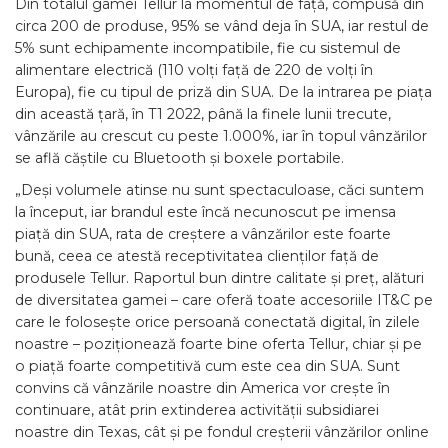
Din totalul gamei Tellur la momentul de față, compusă din
circa 200 de produse, 95% se vând deja în SUA, iar restul de
5% sunt echipamente incompatibile, fie cu sistemul de
alimentare electrică (110 volți față de 220 de volți în
Europa), fie cu tipul de priză din SUA. De la intrarea pe piața
din această țară, în T1 2022, până la finele lunii trecute,
vânzările au crescut cu peste 1.000%, iar în topul vânzărilor
se află căștile cu Bluetooth și boxele portabile.
„Deși volumele atinse nu sunt spectaculoase, căci suntem
la început, iar brandul este încă necunoscut pe imensa
piață din SUA, rata de creștere a vânzărilor este foarte
bună, ceea ce atestă receptivitatea clienților față de
produsele Tellur. Raportul bun dintre calitate și preț, alături
de diversitatea gamei – care oferă toate accesoriile IT&C pe
care le folosește orice persoană conectată digital, în zilele
noastre – poziționează foarte bine oferta Tellur, chiar și pe
o piață foarte competitivă cum este cea din SUA. Sunt
convins că vânzările noastre din America vor crește în
continuare, atât prin extinderea activității subsidiarei
noastre din Texas, cât și pe fondul creșterii vânzărilor online