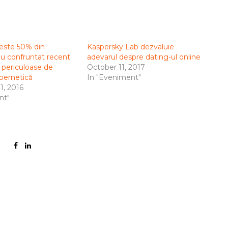
Peste 50% din
Kaspersky Lab dezvaluie
u confruntat recent
adevarul despre dating-ul online
 periculoase de
October 11, 2017
ibernetică
In "Eveniment"
, 2016
nt"