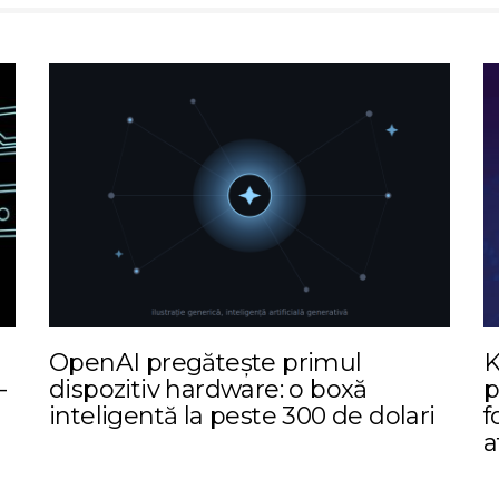
I
OpenAI pregătește primul
K
-
dispozitiv hardware: o boxă
p
inteligentă la peste 300 de dolari
f
a