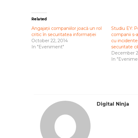
Related
Angajații companiilor joacă un rol
Studiu EY: 
critic în securitatea informației
companii s-a
October 22, 2014
cu incidente
In "Eveniment"
securitate c
December 21
In "Evenime
Digital Ninja