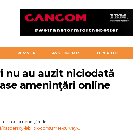
E
REVISTA
ASK EXPERTS
IT & AUTO
ri nu au auzit niciodată
oase ameninţări online
culoase ameninţări din
f/kaspersky-lab_ok-consumer-survey-…