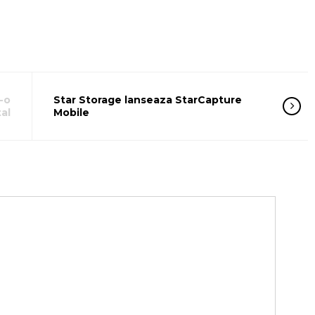
-o
Star Storage lanseaza StarCapture
al
Mobile