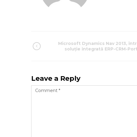
Microsoft Dynamics Nav 2013, într
soluție integrată ERP-CRM-Port
Leave a Reply