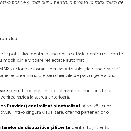
 într-o poziție și mai bună pentru a profita la maximum de
la includ:
e le pot utiliza pentru a sincroniza setările pentru mai multe
 cu modificările viitoare reflectate automat.
SP să cloneze instantaneu setările sale „de bune practici”
ocație, economisind ore sau chiar zile de parcurgere a unui
urare
permit copierea în bloc aferent mai multor site-uri,
enirea rapidă la starea anterioară.
 Provider) centralizat și actualizat
afișează acum
itivului într-o singură vizualizare, oferind partenerilor o
tarelor de dispozitive și licențe
pentru toți clienții.