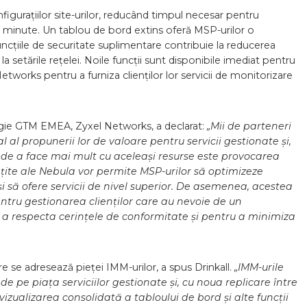
nfigurațiilor site-urilor, reducând timpul necesar pentru
va minute. Un tablou de bord extins oferă MSP-urilor o
r funcțiile de securitate suplimentare contribuie la reducerea
a setările rețelei. Noile funcții sunt disponibile imediat pentru
Networks pentru a furniza clienților lor servicii de monitorizare
ategie GTM EMEA, Zyxel Networks, a declarat:
„Mii de parteneri
al propunerii lor de valoare pentru servicii gestionate și,
 de a face mai mult cu aceleași resurse este provocarea
țite ale Nebula vor permite MSP-urilor să optimizeze
și să ofere servicii de nivel superior. De asemenea, acestea
ntru gestionarea clienților care au nevoie de un
u a respecta cerințele de conformitate și pentru a minimiza
are se adresează pieței IMM-urilor, a spus Drinkall.
„IMM-urile
e pe piața serviciilor gestionate și, cu noua replicare între
vizualizarea consolidată a tabloului de bord și alte funcții