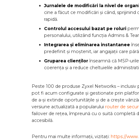
Jurnalele de modificări la nivel de organ
cine a făcut ce modificări și când, sprijini
rapidă.
Controlul accesului bazat pe roluri
permi
personalului, utilizând funcția Admins & Tea
Integrarea și eliminarea instantanee
îns
predefinit și moștenit, iar angajații care pă
Gruparea clienților
înseamnă că MSP-urile 
coerența și a reduce cheltuielile administrat
Peste 100 de produse Zyxel Networks – inclusiv p
pot fi acum configurate și gestionate prin platf
de a-și extinde oportunitățile și de a crește vânză
versiune actualizată a popularului
router de secu
failover de rețea, împreună cu o suită completă de 
accesibilă.
Pentru mai multe informații, vizitați:
https://www.