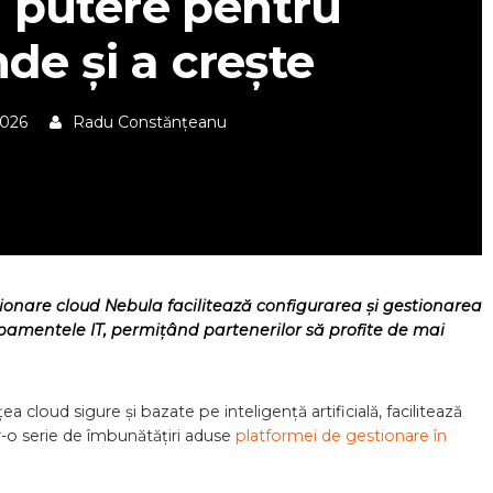
 putere pentru
nde și a crește
2026
Radu Constănțeanu
ionare cloud Nebula facilitează configurarea și gestionarea
ipamentele IT
, permițând partenerilor să profite de mai
ea cloud sigure și bazate pe inteligență artificială, facilitează
tr-o serie de îmbunătățiri aduse
platformei
de gestionare în