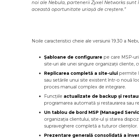
noi ale Nebula, partenerii Zyxel Networks sunt
această oportunitate uriașă de creștere.”
Noile caracteristici cheie ale versiunii 19.30 a Nebu
Șabloane de configurare
pe care MSP-uril
site-uri ale unei singure organizații cliente,
Replicarea completă a site-ului
permite M
sau setările unui site existent într-o nouă l
proces manual complex de integrare.
Funcțiile
actualizate de backup și resta
programarea automată și restaurarea sau rev
Un
tablou de bord MSP (Managed Services
organizația clientului, site-ul și starea dispoz
supraveghere completă a tuturor clienților.
Prezentare generală consolidată a inven