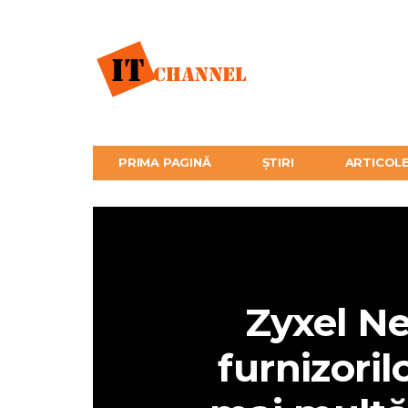
PRIMA PAGINĂ
ȘTIRI
ARTICOL
Zyxel N
furnizorilo