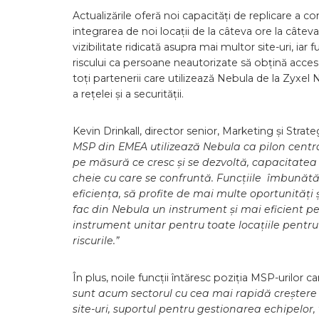
Actualizările oferă noi capacități de replicare a co
integrarea de noi locații de la câteva ore la câte
vizibilitate ridicată asupra mai multor site-uri, ia
riscului ca persoane neautorizate să obțină acces l
toți partenerii care utilizează Nebula de la Zyxel 
a rețelei și a securității.
Kevin Drinkall, director senior, Marketing și Str
MSP din EMEA utilizează Nebula ca pilon central 
pe măsură ce cresc și se dezvoltă, capacitatea
cheie cu care se confruntă. Funcțiile îmbunătă
eficiența, să profite de mai multe oportunități 
fac din Nebula un instrument și mai eficient pe
instrument unitar pentru toate locațiile pentr
riscurile.”
În plus, noile funcții întăresc poziția MSP-urilor c
sunt acum sectorul cu cea mai rapidă creștere d
site-uri, suportul pentru gestionarea echipelor, 