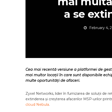
mai multă
a se exti
February 4, 
Cea mai recentă versiune a platformei de gest
mai multor locații
în care sunt disponibile ech
multe oportunități de afaceri.
Zyxel Networks, lider în furnizarea de soluții de reț
extinderea și creșterea afacerilor MSP-urilor prin
cloud Nebula
.