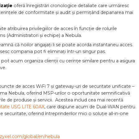
izație
oferă înregistrări cronologice detaliate care urmăresc
nd cerințele de conformitate și audit și permițând depanarea mai
te atribuirea privilegiilor de acces în funcție de rolurile
ms (Administratori și echipe) a Nebula.
eamnă că noilor angajați li se poate acorda instantaneu acces
răsesc compania pot fi eliminați într-un singur pas.
pot acum organiza clienții cu cerințe similare pentru a asigura
ive.
uncte de acces WiFi 7 și gateway-uri de securitate unificate –
orma Nebula, oferind MSP-urilor o oportunitate semnificativă
rile de produse și servicii. Acestea includ cea mai recentă
ritate USG LITE 60AX
, care dispune acum de Dual-WAN pentru
securitate, oferind întreprinderilor mici o soluție all-in-one
zyxel.com/global/en/nebula