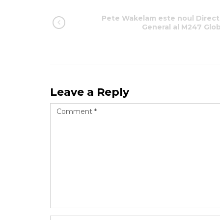
Pete Wakelam este noul Direct
General al M247 Glob
Leave a Reply