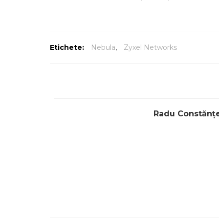
Etichete:
Nebula
,
Zyxel Networks
Radu Constănț