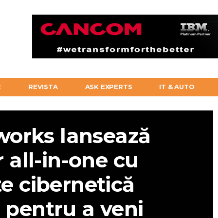
E
REVISTA
ASK EXPERTS
IT & AUTO
works lansează
 all-in-one cu
te cibernetică
 pentru a veni