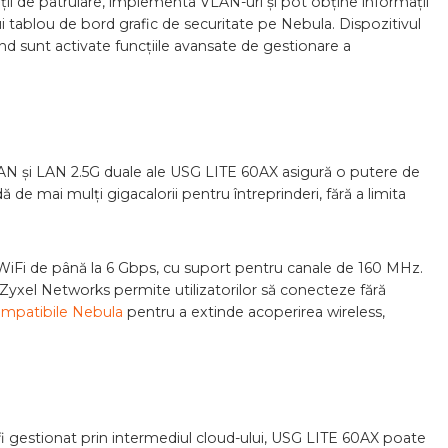
ții de patrulare, implementa VLAN-uri și pot obține informații
 tablou de bord grafic de securitate pe Nebula. Dispozitivul
nd sunt activate funcțiile avansate de gestionare a
WAN și LAN 2.5G duale ale USG LITE 60AX asigură o putere de
ă de mai mulți gigacalorii pentru întreprinderi, fără a limita
WiFi de până la 6 Gbps, cu suport pentru canale de 160 MHz.
Zyxel Networks permite utilizatorilor să conecteze fără
ompatibile Nebula
pentru a extinde acoperirea wireless,
 fi gestionat prin intermediul cloud-ului, USG LITE 60AX poate