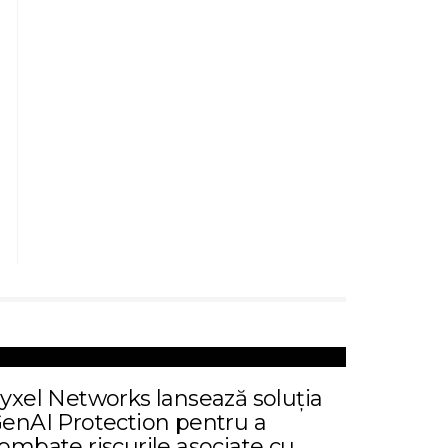
yxel Networks lansează soluția
enAI Protection pentru a
ombate riscurile asociate cu