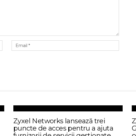
Zyxel Networks lansează trei
Z
puncte de acces pentru a ajuta
G
furnizorii de servicii gestionate
c