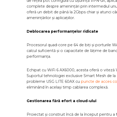
de rețea pot configura cu ușurință VPN-uri, aplica
complete despre amenințări prin intermediul unui
oferă un debit de până la 2Gbps chiar și atunci câ
amenințărilor și aplicațiilor.
Deblocarea performanțelor ridicate
Procesorul quad-core pe 64 de biți și porturile 
calcul suficientă și o capacitate de lățime de band
performanța.
Echipat cu WiFi 6 AX6000, acesta oferă o viteză 
Suportul tehnologiei exclusive Smart Mesh de la 
probleme USG LITE 60AX cu
puncte de acces c
eliminând în același timp cablarea complexă.
Gestionarea fără efort a cloud-ului
Proiectat și construit încă de la început pentru a