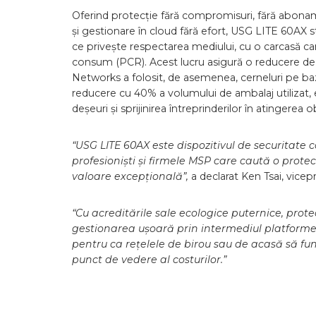
Oferind protecție fără compromisuri, fără abonam
și gestionare în cloud fără efort, USG LITE 60AX s
ce privește respectarea mediului, cu o carcasă car
consum (PCR). Acest lucru asigură o reducere de
Networks a folosit, de asemenea, cerneluri pe baz
reducere cu 40% a volumului de ambalaj utilizat, 
deșeuri și sprijinirea întreprinderilor în atingerea o
“USG LITE 60AX este dispozitivul de securitate c
profesioniști și firmele MSP care caută o prot
valoare excepțională”,
a declarat Ken Tsai, vice
“Cu acreditările sale ecologice puternice, prot
gestionarea ușoară prin intermediul platformei
pentru ca rețelele de birou sau de acasă să fun
punct de vedere al costurilor.”