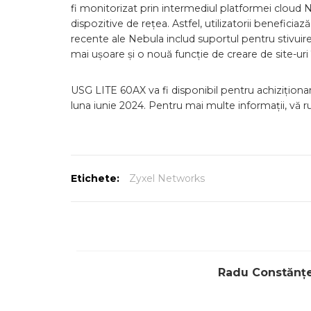
fi monitorizat prin intermediul platformei cloud 
dispozitive de rețea. Astfel, utilizatorii benefici
recente ale Nebula includ suportul pentru stivuire
mai ușoare și o nouă funcție de creare de site-ur
USG LITE 60AX va fi disponibil pentru achiziționare
luna iunie 2024. Pentru mai multe informații, vă r
Etichete:
Zyxel Networks
Radu Constănț