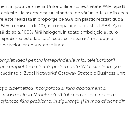
ent împotriva amenințărilor online, conectivitate WiFi rapidă
tabilește, de asemenea, un standard de vârf în industrie în ceea
e este realizată în proporție de 95% din plastic reciclat după
 81% a emisiilor de CO
în comparație cu plasticul ABS. Zyxel
2
ă de soia, 100% fără halogeni, în toate ambalajele și, cu o
expedierea este facilitată, ceea ce înseamnă mai puține
biectivelor lor de sustenabilitate.
omplet ideal pentru întreprinderile mici, telelucrătorii
ecție completă excelentă, performanțe WiFi excelente și o
președinte al Zyxel Networks’ Gateway Strategic Business Unit.
ecția cibernetică încorporată și fără abonament și
 noastre cloud Nebula, oferă tot ceea ce este necesar
cționeze fără probleme, în siguranță și în mod eficient din