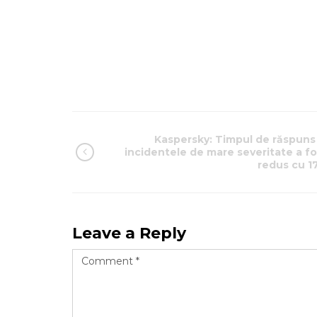
Kaspersky: Timpul de răspuns 
incidentele de mare severitate a fo
redus cu 1
Leave a Reply