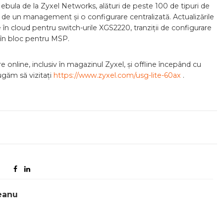
Nebula de la Zyxel Networks, alături de peste 100 de tipuri de
ază de un management și o configurare centralizată. Actualizările
 în cloud pentru switch-urile XGS2220, tranziții de configurare
i în bloc pentru MSP.
 online, inclusiv în magazinul Zyxel, și offline începând cu
ugăm să vizitați
https://www.zyxel.com/usg-lite-60ax
.
eanu