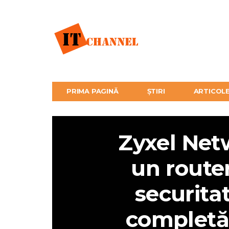
PRIMA PAGINĂ
ȘTIRI
ARTICOL
Zyxel Net
un router
securita
completă