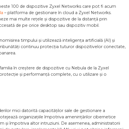
este 100 de dispozitive Zyxel Networks care pot fi acum
la
– platforma de gestionare în cloud a Zyxel Networks.
eze mai multe rețele și dispozitive de la distanță prin
accesată de pe orice desktop sau dispozitiv mobil.
sirea timpului și utilizează inteligența artificială (AI) și
bunătăți continuu protecția tuturor dispozitivelor conectate,
epanarea.
milia în creștere de dispozitive cu Nebula de la Zyxel
rotecție și performanță complete, cu o utilizare și o
rilor mici datorită capacităților sale de gestionare a
otejează organizațiile împotriva amenințărilor cibernetice
și împotriva altor intruziuni. De asemenea, administratorii