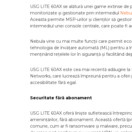
USG LITE 60AX se alătură unei game extinse de p
monitorizate și gestionate prin intermediul
Nebu
Aceasta permite MSP-urilor și clienților să gestion
intermediul unei console centrale, care poate fi 
Nebula vine cu mai multe funcții care permit economi
tehnologia de învățare automată (ML) pentru a îm
menținând rețelele lor în siguranță și facilitând d
USG LITE 60AX este cea mai recentă adăugire la fa
Networks, care lucrează împreună pentru a oferi p
accesibilitate fără egal.
Securitate fără abonament
USG LITE 60AX oferă liniște sufletească întreprinde
amenințărilor, fără abonament. Această ofertă îpr
comune, cum ar fi ransomware și malware, precum 