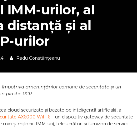
l IMM-urilor, al
a distanță și al
P-urilor
24
Radu Constănțeanu
ă împotriva amenințărilor comune de securitate și un
in plastic PCR.
țea cloud securizate și bazate pe inteligență artificială, a
curitate AX6000 WiFi 6
– un dispozitiv gateway de securitate
mici și mijlocii (IMM-uri), telelucrători și furnizori de servicii