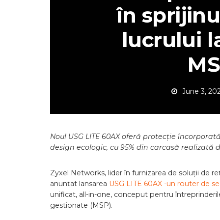
în sprijinu
lucrului l
MS
June 3, 20
Noul USG LITE 60AX oferă protecție încorporat
design ecologic, cu 95% din carcasă realizată d
Zyxel Networks, lider în furnizarea de soluții de re
anunțat lansarea
USG LITE 60AX -un router de se
unificat, all-in-one, conceput pentru întreprinderile 
gestionate (MSP).