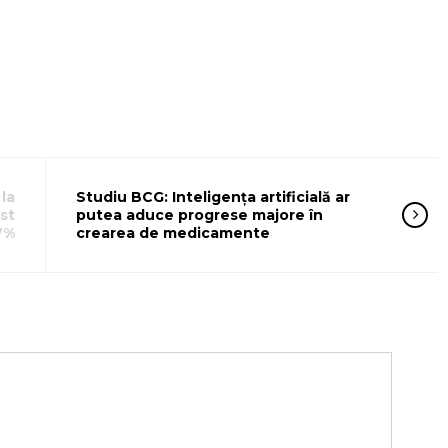
la
Studiu BCG: Inteligența artificială ar
st
putea aduce progrese majore în
7%
crearea de medicamente