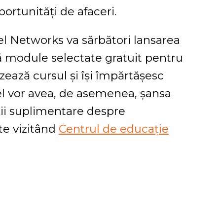
ortunități de afaceri.
xel Networks va sărbători lansarea
ă module selectate gratuit pentru
alizează cursul și își împărtășesc
el vor avea, de asemenea, șansa
ții suplimentare despre
te vizitând
Centrul de educație