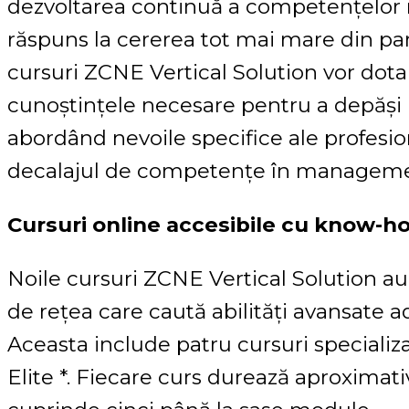
dezvoltarea continuă a competențelor r
răspuns la cererea tot mai mare din par
cursuri ZCNE Vertical Solution vor dota 
cunoștințele necesare pentru a depăși 
abordând nevoile specifice ale profesion
decalajul de competențe în managemen
Cursuri online accesibile cu know-ho
Noile cursuri ZCNE Vertical Solution au
de rețea care caută abilități avansate ad
Aceasta include patru cursuri specializ
Elite *. Fiecare curs durează aproximativ