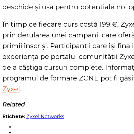
deschide și ușa pentru potențiale noi op
În timp ce fiecare curs costă 199 €, Zy
prin derularea unei campanii care ofer
primii înscriși. Participanții care își fin
experiența pe portalul comunității Zyx
de a câștiga cursuri complete. Informa
programul de formare ZCNE pot fi găsi
Zyxel
.
Related
Etichete:
Zyxel Networks