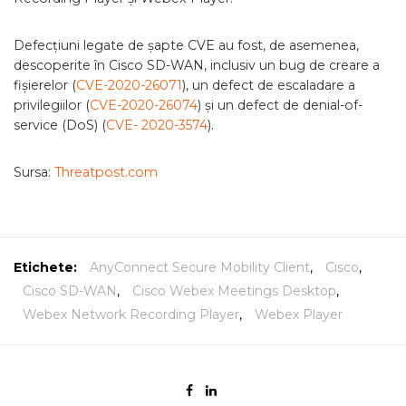
Defecțiuni legate de șapte CVE au fost, de asemenea,
descoperite în Cisco SD-WAN, inclusiv un bug de creare a
fișierelor (
CVE-2020-26071
), un defect de escaladare a
privilegiilor (
CVE-2020-26074
) și un defect de denial-of-
service (DoS) (
CVE- 2020-3574
).
Sursa:
Threatpost.com
Etichete:
AnyConnect Secure Mobility Client
,
Cisco
,
Cisco SD-WAN
,
Cisco Webex Meetings Desktop
,
Webex Network Recording Player
,
Webex Player