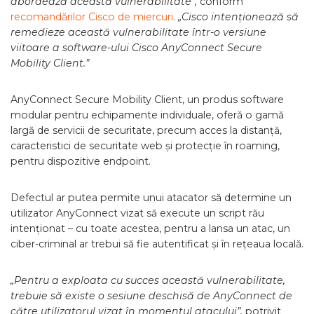
abordează această vulnerabilitate”,
conform
recomandărilor Cisco de miercuri
.
„Cisco intenționează să
remedieze această vulnerabilitate într-o versiune
viitoare a software-ului Cisco AnyConnect Secure
Mobility Client.”
AnyConnect Secure Mobility Client, un produs software
modular pentru echipamente individuale, oferă o gamă
largă de servicii de securitate, precum acces la distanță,
caracteristici de securitate web și protecție în roaming,
pentru dispozitive endpoint.
Defectul ar putea permite unui atacator să determine un
utilizator AnyConnect vizat să execute un script rău
intenționat – cu toate acestea, pentru a lansa un atac, un
ciber-criminal ar trebui să fie autentificat și în rețeaua locală.
„Pentru a exploata cu succes această vulnerabilitate,
trebuie să existe o sesiune deschisă de AnyConnect de
către utilizatorul vizat în momentul atacului”,
potrivit