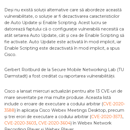
Deși nu există soluții alternative care să abordeze această
vulnerabilitate, o soluție ar fi dezactivarea caracteristicilor
de Auto Update și Enable Scripting. Acest lucru se
datorează faptului că o configurație vulnerabilă necesită ca
atât setarea Auto Update, cât și cea de Enable Scripting să
fie activate. Auto Update este activată în mod implicit, iar
Enable Scripting este dezactivată în mod implicit, a spus
Cisco.
Gerbert Roitburd de la Secure Mobile Networking Lab (TU
Darmstadt) a fost creditat cu raportarea vulnerabilității.
Cisco a lansat miercuri actualizări pentru alte 13 CVE-uri de
mare severitate pe mai multe produse. Aceasta listă
include o eroare de executare a codului arbitrar (
CVE-2020-
3588
) în aplicația Cisco Webex Meetings Desktop, precum
și trei erori de executare a codului arbitrar (
CVE-2020-3573
,
CVE-2020-3603
,
CVE-2020-3604
) în Webex Network
Recording Player și Webex Player.