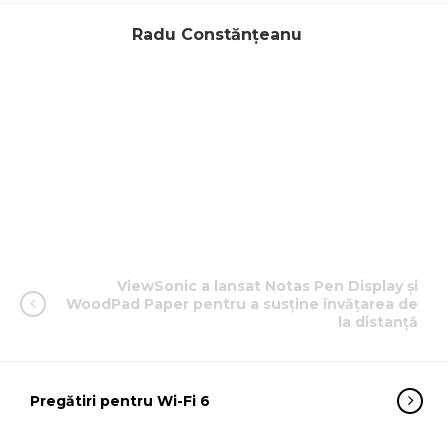
Radu Constănțeanu
ViewSonic a lansat Notas Pen Display și
WoodPad Paper pentru a susține învățarea de
la distanță
Pregătiri pentru Wi-Fi 6