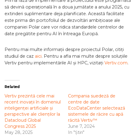
Prima fază de implementare a proiectului este programată
să devină operațională în a doua jumătate a anului 2025, cu
extinderi suplimentare deja planificate. Această facilitate
este prima din portofoliul de dezvoltări ambițioase ale
companiei Polar care vor ridica standardele centrelor de
date pregătite pentru AI în întreaga Europă.
Pentru mai multe informații despre proiectul Polar, citiți
studiul de caz
aici
. Pentru a afla mai multe despre soluțiile
Vertiv pentru implementările AI și HPC, vizitați
Vertiv.com
.
Related
Vertiv prezintă cele mai
Compania suedeză de
recent inovații în domeniul
centre de date
inteligenței artificiale și
EcoDataCenter selectează
perspective ale clienților la
sistemele de răcire cu apă
Datacloud Global
răcită Vertiv™
Congress 2025
June 7, 2024
May 28, 2025
In "Știri"