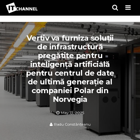
Men
Vertiv va furniza soluții
de infrastructură
pregătite pentru
inteligență artificială
pentru centrul de date
de ultimă generație al
companiei Polar din
Norvegia
May 13, 2025
Radu Constănțeanu