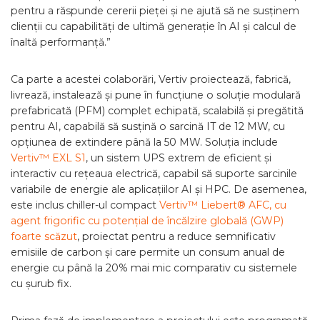
pentru a răspunde cererii pieței și ne ajută să ne susținem
clienții cu capabilități de ultimă generație în AI și calcul de
înaltă performanță.”
Ca parte a acestei colaborări, Vertiv proiectează, fabrică,
livrează, instalează și pune în funcțiune o soluție modulară
prefabricată (PFM) complet echipată, scalabilă și pregătită
pentru AI, capabilă să susțină o sarcină IT de 12 MW, cu
opțiunea de extindere până la 50 MW. Soluția include
Vertiv™ EXL S1
, un sistem UPS extrem de eficient și
interactiv cu rețeaua electrică, capabil să suporte sarcinile
variabile de energie ale aplicațiilor AI și HPC. De asemenea,
este inclus chiller-ul compact
Vertiv™ Liebert® AFC, cu
agent frigorific cu potențial de încălzire globală (GWP)
foarte scăzut
, proiectat pentru a reduce semnificativ
emisiile de carbon și care permite un consum anual de
energie cu până la 20% mai mic comparativ cu sistemele
cu șurub fix.