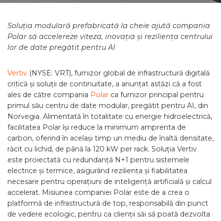
Soluția modulară prefabricată la cheie ajută compania
Polar să accelereze viteza, inovația și reziliența centrului
lor de date pregătit pentru AI
Vertiv
(NYSE: VRT), furnizor global de infrastructură digitală
critică și soluții de continuitate, a anunțat astăzi că a fost
ales de către compania
Polar
ca furnizor principal pentru
primul său centru de date modular, pregătit pentru AI, din
Norvegia. Alimentată în totalitate cu energie hidroelectrică,
facilitatea Polar își reduce la minimum amprenta de
carbon, oferind în același timp un mediu de înaltă densitate,
răcit cu lichid, de până la 120 kW per rack. Soluția Vertiv
este proiectată cu redundanță N+1 pentru sistemele
electrice și termice, asigurând reziliența și fiabilitatea
necesare pentru operațiuni de inteligență artificială și calcul
accelerat. Misiunea companiei Polar este de a crea o
platformă de infrastructură de top, responsabilă din punct
de vedere ecologic, pentru ca clienții săi să poată dezvolta