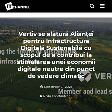
Men
Vertiv se alătură Alianței
pentru Infractructura
Digitală Sustenabilă cu
scopul de a contribui la
stimularea unei economii
digitale neutre din punct
de vedere climatic
September 21, 2021
Radu Constănțeanu