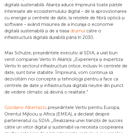
digitală sustenabilă. Alianța aduce împreună toate părțile
interesate ale ecosistemulului digital – de la aprovizionarea
cu energie și centrele de date, la rețelele de fibră optică și
software – având misiunea de a încuraja o economie
digitală sustenabilă și de a trasa
drumul
către o
infrastructură digitală durabilă până în 2030.
Max Schulze, președintele executiv al SDIA, a urat bun
venit companiei Vertiv în Alianță: „Experiența și expertiza
Vertiv în sectorul infrastructurii critice, inclusiv în centrele de
date, sunt bine stabilite. Împreună, vom continua să
dezvoltăm noi concepte și tehnologii pentru a face ca
centrele de date și infrastructura digitală neutre din punct
de vedere climatic să devină o realitate.”
Giordano Albertazzi
, președintele Vertiv pentru Europa,
Orientul Mijlociu și Africa (EMEA), a declarat despre
parteneriatul cu SDIA: „Realizarea unei tranziții de succes
către un viitor digital și sustenabil va necesita cooperarea