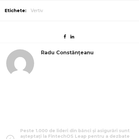
Etichete:
Vertiv
Radu Constănțeanu
Peste 1.000 de lideri din bănci și asigurări sunt
așteptați la FintechOS Leap pentru a dezbate