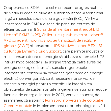
Cooperarea cu SDIA este cel mai recent progres realizat
de Vertiv în ceea ce privește sustenabilitatea și arena mai
largă a mediului, socialului și a guvernării (ESG). Vertiv a
lansat recent în EMEA o serie de produse extrem de
eficiente, cum ar fi
Sursa de alimentare neîntreruptibilă
®
®
Liebert
EXM2 (UPS)
,
Chiller-ul cu șurub invertor Liebert
AFC cu agent frigorific și potențial scăzut de încălzire
®
globală (GWP)
și inovatorul
UPS Vertiv™ Liebert
EXL S1
cu funcția Dynamic Grid Support
, care permite industriilor
mari consumatoare de energie să utilizeze sistemele UPS
într-un mod proactiv și să sprijine tranziția către surse de
energie ecologice. Întrucât sursele regenerabile
intermitente continuă să provoace generarea de energie
electrică convențională, sunt necesare noi servicii de
stocare a energiei pentru a contribui la îndeplinirea
obiectivelor de sustenabilitate, a genera venituri și a reduce
facturile de energie. În martie 2021, Vertiv a anunțat, de
asemenea, că a sprijinit
Furnizorul norvegian de colocație
Green Mountain
în implementarea unor tehnologii de vârf