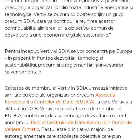
multor categorii de părți interesate, inclusiv a guvernelor,
precum și a organizațiilor din toate industriile energetice și
tehnologice. Vertiv se bucură că poate sprijini un grup
precum SDIA, care va contribui la reunirea acestor
contribuabili și alinierea lor la obiectivul comun de
dezvoltare a unei economii digitale sustenabile.”
Pentru început, Vertiv și SDIA se vor concentra pe Europa
– în prezent în fruntea dezvoltării tehnologiei
sustenabilității, precum și a reglementării și investițiilor
guvernamentale.
Calitatea de membru al Vertiv în SDIA urmează inițiative
similare cu cele ale organizațiilor precum
Asociația
Europeană a Centrelor de Date (EUDCA)
, la care Vertiv s-a
alăturat în 2018. Vertiv, prin calitatea sa de membru al
EUDCA, contribuie, de asemenea, la dezvoltarea recent
anunțatului
Pact al Centrului de Date Neutru din Punct de
Vedere Climatic
. Pactul este o inițiativă majoră de
autoreglementare care stabilește obiective care pun