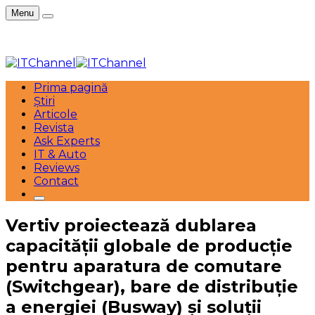
Menu
Prima pagină
Știri
Articole
Revista
Ask Experts
IT & Auto
Reviews
Contact
Vertiv proiectează dublarea
capacității globale de producție
pentru aparatura de comutare
(Switchgear), bare de distribuție
a energiei (Busway) și soluții