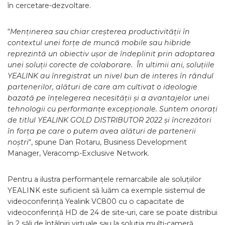
în cercetare-dezvoltare.
“
Menținerea sau chiar creșterea productivității în
contextul unei forțe de muncă mobile sau hibride
reprezintă un obiectiv ușor de îndeplinit prin adoptarea
unei soluții corecte de colaborare. În ultimii ani, soluțiile
YEALINK au înregistrat un nivel bun de interes în rândul
partenerilor, alături de care am cultivat o ideologie
bazată pe înțelegerea necesității și a avantajelor unei
tehnologii cu performanțe excepționale. Suntem onorați
de titlul YEALINK GOLD DISTRIBUTOR 2022 și încrezători
în forța pe care o putem avea alături de partenerii
noștri
“, spune Dan Rotaru, Business Development
Manager, Veracomp-Exclusive Network.
Pentru a ilustra performanțele remarcabile ale soluțiilor
YEALINK este suficient să luăm ca exemple sistemul de
videoconferință Yealink VC800 cu o capacitate de
videoconferință HD de 24 de site-uri, care se poate distribui
în 2 săli de întâlniri virtuale sau la soluția multi-cameră