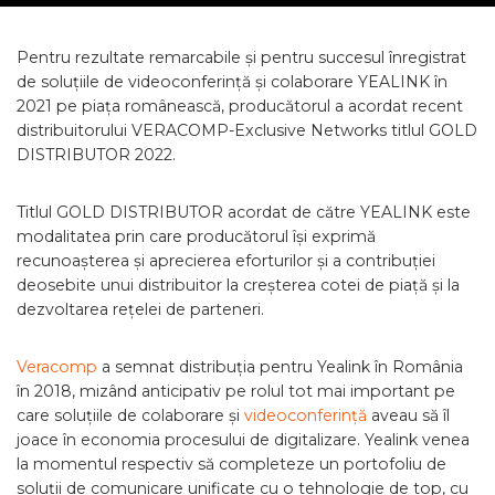
Pentru rezultate remarcabile și pentru succesul înregistrat
de soluțiile de videoconferință și colaborare YEALINK în
2021 pe piața românească, producătorul a acordat recent
distribuitorului VERACOMP-Exclusive Networks titlul GOLD
DISTRIBUTOR 2022.
Titlul GOLD DISTRIBUTOR acordat de către YEALINK este
modalitatea prin care producătorul își exprimă
recunoașterea și aprecierea eforturilor și a contribuției
deosebite unui distribuitor la creșterea cotei de piață și la
dezvoltarea rețelei de parteneri.
Veracomp
a semnat distribuția pentru Yealink în România
în 2018, mizând anticipativ pe rolul tot mai important pe
care soluțiile de colaborare și
videoconferință
aveau să îl
joace în economia procesului de digitalizare. Yealink venea
la momentul respectiv să completeze un portofoliu de
soluții de comunicare unificate cu o tehnologie de top, cu