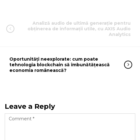
Analiză audio de ultimă generație pentru
obținerea de informații utile, cu AXIS Audio
Analytics
Oportunități neexplorate: cum poate
tehnologia blockchain să îmbunătățească
economia românească?
Leave a Reply