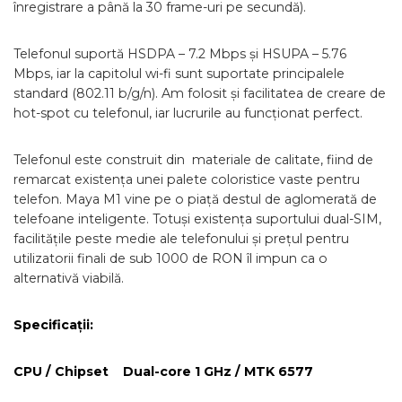
înregistrare a până la 30 frame-uri pe secundă).
Telefonul suportă HSDPA – 7.2 Mbps și HSUPA – 5.76
Mbps, iar la capitolul wi-fi sunt suportate principalele
standard (802.11 b/g/n). Am folosit și facilitatea de creare de
hot-spot cu telefonul, iar lucrurile au funcționat perfect.
Telefonul este construit din materiale de calitate, fiind de
remarcat existența unei palete coloristice vaste pentru
telefon. Maya M1 vine pe o piață destul de aglomerată de
telefoane inteligente. Totuși existența suportului dual-SIM,
facilitățile peste medie ale telefonului și prețul pentru
utilizatorii finali de sub 1000 de RON îl impun ca o
alternativă viabilă.
Specificații
:
CPU / Chipset Dual-core 1 GHz / MTK 6577