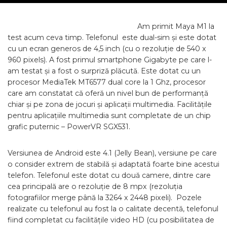
Am primit Maya M1 la
test acum ceva timp. Telefonul este dual-sim și este dotat
cu un ecran generos de 4,5 inch (cu o rezoluție de 540 x
960 pixels). A fost primul smartphone Gigabyte pe care l-
am testat și a fost o surpriză plăcută. Este dotat cu un
procesor MediaTek MT6577 dual core la 1 Ghz, procesor
care am constatat că oferă un nivel bun de performanță
chiar și pe zona de jocuri și aplicații multimedia. Facilitățile
pentru aplicațiile multimedia sunt completate de un chip
grafic puternic – PowerVR SGX531.
Versiunea de Android este 4.1 (Jelly Bean), versiune pe care
o consider extrem de stabilă și adaptată foarte bine acestui
telefon. Telefonul este dotat cu două camere, dintre care
cea principală are o rezoluție de 8 mpx (rezoluția
fotografiilor merge până la 3264 x 2448 pixeli). Pozele
realizate cu telefonul au fost la o calitate decentă, telefonul
fiind completat cu facilitățile video HD (cu posibilitatea de