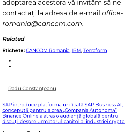
adoptarea acestora vă invităm să ne
contactați la adresa de e-mail
office-
romania@cancom.com
.
Related
Etichete:
CANCOM Romania
,
IBM
,
Terraform
Radu Constănțeanu
SAP introduce platforma unificată SAP Business AI,
concepută pentru a crea „Compania Autonomă”
Binance Online a atras o audiență globală pentru
discuții despre următorul capitol al industriei crypto