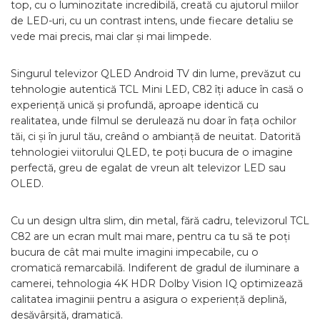
top, cu o luminozitate incredibilă, creată cu ajutorul miilor
de LED-uri, cu un contrast intens, unde fiecare detaliu se
vede mai precis, mai clar și mai limpede.
Singurul televizor QLED Android TV din lume, prevăzut cu
tehnologie autentică TCL Mini LED, C82 îți aduce în casă o
experiență unică și profundă, aproape identică cu
realitatea, unde filmul se derulează nu doar în fața ochilor
tăi, ci și în jurul tău, creând o ambianță de neuitat. Datorită
tehnologiei viitorului QLED, te poți bucura de o imagine
perfectă, greu de egalat de vreun alt televizor LED sau
OLED.
Cu un design ultra slim, din metal, fără cadru, televizorul TCL
C82 are un ecran mult mai mare, pentru ca tu să te poți
bucura de cât mai multe imagini impecabile, cu o
cromatică remarcabilă. Indiferent de gradul de iluminare a
camerei, tehnologia 4K HDR Dolby Vision IQ optimizează
calitatea imaginii pentru a asigura o experiență deplină,
desăvârșită, dramatică.