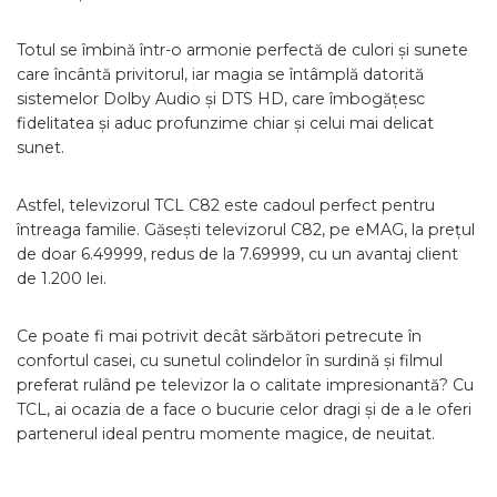
Totul se îmbină într-o armonie perfectă de culori și sunete
care încântă privitorul, iar magia se întâmplă datorită
sistemelor Dolby Audio și DTS HD, care îmbogățesc
fidelitatea și aduc profunzime chiar și celui mai delicat
sunet.
Astfel, televizorul TCL C82 este cadoul perfect pentru
întreaga familie. Găsești televizorul C82, pe eMAG, la prețul
de doar 6.49999, redus de la 7.69999, cu un avantaj client
de 1.200 lei.
Ce poate fi mai potrivit decât sărbători petrecute în
confortul casei, cu sunetul colindelor în surdină și filmul
preferat rulând pe televizor la o calitate impresionantă? Cu
TCL, ai ocazia de a face o bucurie celor dragi și de a le oferi
partenerul ideal pentru momente magice, de neuitat.