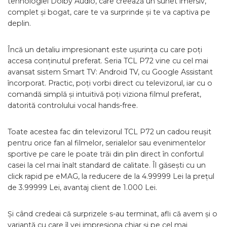
tehnologiei Dolby Audio, care creează un sunet imersiv,
complet și bogat, care te va surprinde și te va captiva pe
deplin.
Încă un detaliu impresionant este ușurința cu care poți
accesa conținutul preferat. Seria TCL P72 vine cu cel mai
avansat sistem Smart TV: Android TV, cu Google Assistant
încorporat. Practic, poți vorbi direct cu televizorul, iar cu o
comandă simplă și intuitivă poți viziona filmul preferat,
datorită controlului vocal hands-free.
Toate acestea fac din televizorul TCL P72 un cadou reușit
pentru orice fan al filmelor, serialelor sau evenimentelor
sportive pe care le poate trăi din plin direct în confortul
casei la cel mai înalt standard de calitate. Îl găsești cu un
click rapid pe eMAG, la reducere de la 4.99999 Lei la prețul
de 3.99999 Lei, avantaj client de 1.000 Lei.
Și când credeai că surprizele s-au terminat, afli că avem și o
variantă cu care îl vei impresiona chiar și pe cel mai