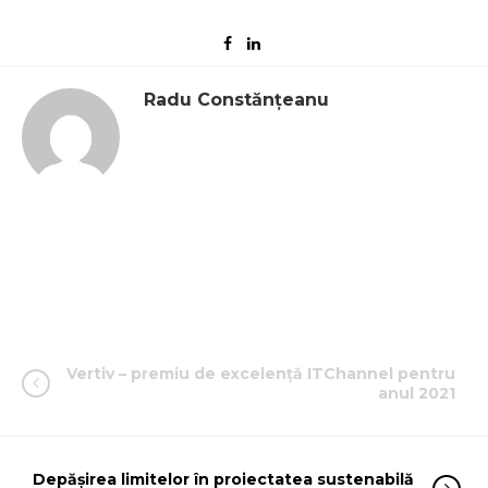
Radu Constănțeanu
Vertiv – premiu de excelență ITChannel pentru
anul 2021
Depășirea limitelor în proiectatea sustenabilă