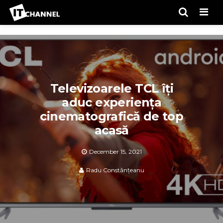
Men
Televizoarele TCL îți
aduc experiența
cinematografică de top
acasă
December 15, 2021
Radu Constănțeanu