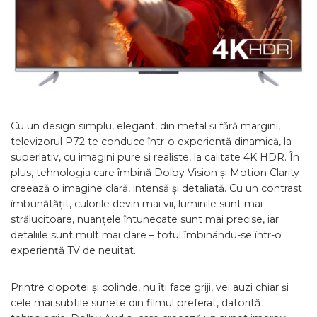
Cu un design simplu, elegant, din metal și fără margini,
televizorul P72 te conduce într-o experiență dinamică, la
superlativ, cu imagini pure și realiste, la calitate 4K HDR. În
plus, tehnologia care îmbină Dolby Vision și Motion Clarity
creează o imagine clară, intensă și detaliată. Cu un contrast
îmbunătățit, culorile devin mai vii, luminile sunt mai
strălucitoare, nuanțele întunecate sunt mai precise, iar
detaliile sunt mult mai clare – totul îmbinându-se într-o
experiență TV de neuitat.
Printre clopoței și colinde, nu îți face griji, vei auzi chiar și
cele mai subtile sunete din filmul preferat, datorită