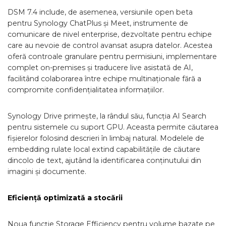
DSM 7.4 include, de asemenea, versiunile open beta
pentru Synology ChatPlus și Meet, instrumente de
comunicare de nivel enterprise, dezvoltate pentru echipe
care au nevoie de control avansat asupra datelor. Acestea
oferă controale granulare pentru permisiuni, implementare
complet on-premises și traducere live asistată de AI,
facilitând colaborarea între echipe multinaționale fără a
compromite confidențialitatea informațiilor.
Synology Drive primește, la rândul său, funcția AI Search
pentru sistemele cu suport GPU. Aceasta permite căutarea
fișierelor folosind descrieri în limbaj natural. Modelele de
embedding rulate local extind capabilitățile de căutare
dincolo de text, ajutând la identificarea conținutului din
imagini și documente.
Eficiență optimizată a stocării
Noua funcție Storage Efficiency pentru volume bazate pe