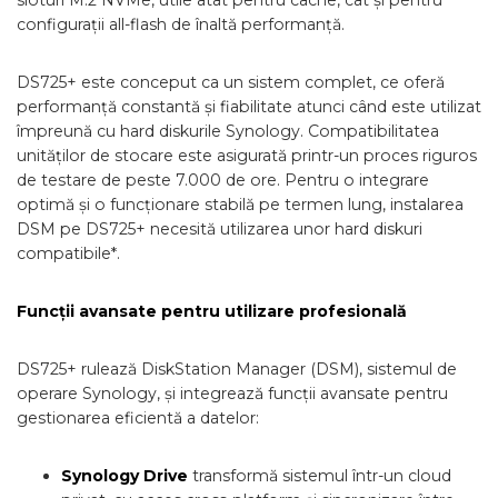
sloturi M.2 NVMe, utile atât pentru cache, cât și pentru
configurații all-flash de înaltă performanță.
DS725+ este conceput ca un sistem complet, ce oferă
performanță constantă și fiabilitate atunci când este utilizat
împreună cu hard diskurile Synology. Compatibilitatea
unităților de stocare este asigurată printr-un proces riguros
de testare de peste 7.000 de ore. Pentru o integrare
optimă și o funcționare stabilă pe termen lung, instalarea
DSM pe DS725+ necesită utilizarea unor hard diskuri
compatibile*.
Funcții avansate pentru utilizare profesională
DS725+ rulează DiskStation Manager (DSM), sistemul de
operare Synology, și integrează funcții avansate pentru
gestionarea eficientă a datelor:
Synology Drive
transformă sistemul într-un cloud