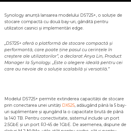
Synology anunță lansarea modelului DS725+, o soluție de
stocare compactă cu două bay-uri, gândită pentru
utilizatori casnici și implementări edge.
„DS725+ oferă o platformă de stocare compactă și
performantă, care poate ține pasul cu cerințele în
creștere ale utilizatorilor”, a declarat Anya Lin, Product
Manager la Synology. „Este o alegere ideală pentru cei
care au nevoie de o soluție scalabilă și versatilă.”
Modelul DS725+ permite extinderea capacității de stocare
prin conectarea unei unități
DX525
, adăugând până la 5 bay-
uri suplimentare și ajungând la o capacitate brută de până
la 140 TB. Pentru conectivitate, sistemul include un port
2.5GbE și un port RJ-45 de 1GbE. De asemenea, dispune de