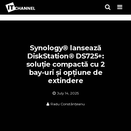
Men
Synology® lansează
DiskStation® DS725+:
soluție compactă cu 2
bay-uri și opțiune de
extindere
July 14, 2025
Radu Constănțeanu