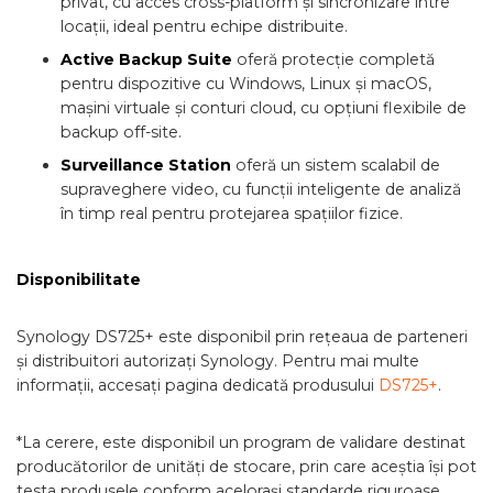
privat, cu acces cross-platform și sincronizare între
locații, ideal pentru echipe distribuite.
Active Backup Suite
oferă protecție completă
pentru dispozitive cu Windows, Linux și macOS,
mașini virtuale și conturi cloud, cu opțiuni flexibile de
backup off-site.
Surveillance Station
oferă un sistem scalabil de
supraveghere video, cu funcții inteligente de analiză
în timp real pentru protejarea spațiilor fizice.
Disponibilitate
Synology DS725+ este disponibil prin rețeaua de parteneri
și distribuitori autorizați Synology. Pentru mai multe
informații, accesați pagina dedicată produsului
DS725+
.
*La cerere, este disponibil un program de validare destinat
producătorilor de unități de stocare, prin care aceștia își pot
testa produsele conform acelorași standarde riguroase