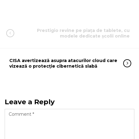
Prestigio revine pe piața de tablete, cu
modele dedicate școlii online
CISA avertizează asupra atacurilor cloud care
vizează o protecție cibernetică slabă
Leave a Reply