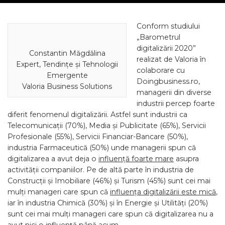
Conform studiului
„Barometrul
digitalizării 2020”
Constantin Măgdălina
realizat de Valoria în
Expert, Tendințe și Tehnologii
colaborare cu
Emergente
Doingbusiness.ro,
Valoria Business Solutions
managerii din diverse
industrii percep foarte
diferit fenomenul digitalizării. Astfel sunt industrii ca
Telecomunicații (70%), Media și Publicitate (65%), Servicii
Profesionale (55%), Servicii Financiar-Bancare (50%),
industria Farmaceutică (50%) unde managerii spun că
digitalizarea a avut deja o
influență foarte mare
asupra
activității companiilor. Pe de altă parte în industria de
Construcții și Imobiliare (46%) și Turism (45%) sunt cei mai
mulți manageri care spun că
influența digitalizării este mică
,
iar în industria Chimică (30%) și în Energie și Utilități (20%)
sunt cei mai mulți manageri care spun că digitalizarea nu a