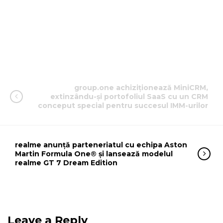
group.one achiziționează MiniCRM,
extinzându-și portofoliul SaaS cu un CRM
conceput special pentru succesul IMM-urilor
realme anunță parteneriatul cu echipa Aston
Martin Formula One® și lansează modelul
realme GT 7 Dream Edition
Leave a Reply