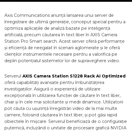
Axis Communications anunță lansarea unui server de
înregistrare de ultimă generație, conceput special pentru a
optimiza aplicațiile de analiză bazate pe inteligență
artificială, precum căutarea în text liber în AXIS Camera
Station Pro Smart search. Acest server oferă performanțe
și eficiență de neegalat în scenarii aglomerate și le oferă
clienților instrumentele necesare pentru a valorifica pe
deplin potențialul sistemelor lor de supraveghere video.
Serverul
AXIS Camera Station S1228 Rack AI Optimized
oferă capabilități avansate pentru îmbunătățirea
investigațiilor. Asigură o experiență de utilizare
excepțională în utilizarea funcției de căutare în text liber,
chiar și în cele mai solicitante și medii dinamice. Utilizatorii
pot căuta cu ușurință înregistrări video de la mai multe
camere, folosind căutarea în text liber, și pot găsi rapid
obiectele în mișcare. Serverul beneficiază de o configurație
puternică, incluzând o unitate de procesare grafică NVIDIA