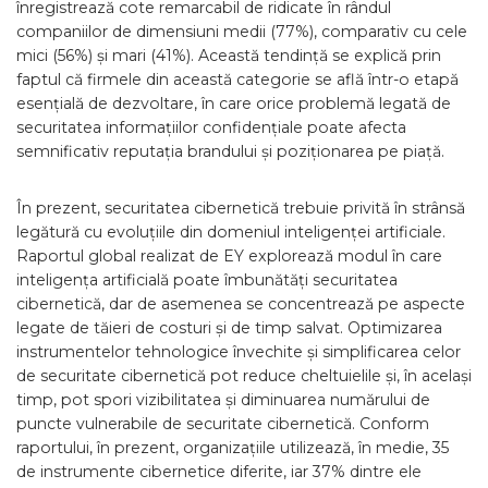
înregistrează cote remarcabil de ridicate în rândul
companiilor de dimensiuni medii (77%), comparativ cu cele
mici (56%) și mari (41%). Această tendință se explică prin
faptul că firmele din această categorie se află într-o etapă
esențială de dezvoltare, în care orice problemă legată de
securitatea informațiilor confidențiale poate afecta
semnificativ reputația brandului și poziționarea pe piață.
În prezent, securitatea cibernetică trebuie privită în strânsă
legătură cu evoluțiile din domeniul inteligenței artificiale.
Raportul global realizat de EY explorează modul în care
inteligența artificială poate îmbunătăți securitatea
cibernetică, dar de asemenea se concentrează pe aspecte
legate de tăieri de costuri și de timp salvat. Optimizarea
instrumentelor tehnologice învechite și simplificarea celor
de securitate cibernetică pot reduce cheltuielile și, în același
timp, pot spori vizibilitatea și diminuarea numărului de
puncte vulnerabile de securitate cibernetică. Conform
raportului, în prezent, organizațiile utilizează, în medie, 35
de instrumente cibernetice diferite, iar 37% dintre ele