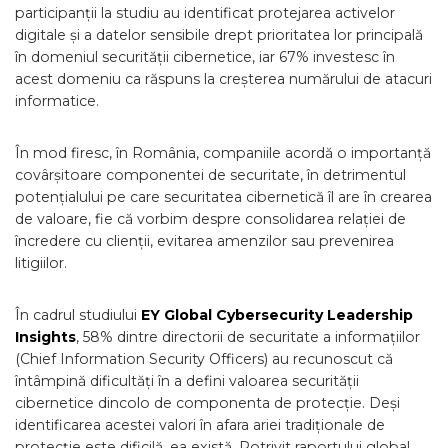
participanții la studiu au identificat protejarea activelor
digitale și a datelor sensibile drept prioritatea lor principală
în domeniul securității cibernetice, iar 67% investesc în
acest domeniu ca răspuns la creșterea numărului de atacuri
informatice.
În mod firesc, în România, companiile acordă o importanță
covârșitoare componentei de securitate, în detrimentul
potențialului pe care securitatea cibernetică îl are în crearea
de valoare, fie că vorbim despre consolidarea relației de
încredere cu clienții, evitarea amenzilor sau prevenirea
litigiilor.
În cadrul studiului
EY Global Cybersecurity Leadership
Insights
, 58% dintre directorii de securitate a informațiilor
(Chief Information Security Officers) au recunoscut că
întâmpină dificultăți în a defini valoarea securității
cibernetice dincolo de componenta de protecție. Deși
identificarea acestei valori în afara ariei tradiționale de
protecție este dificilă, ea există. Potrivit raportului global,