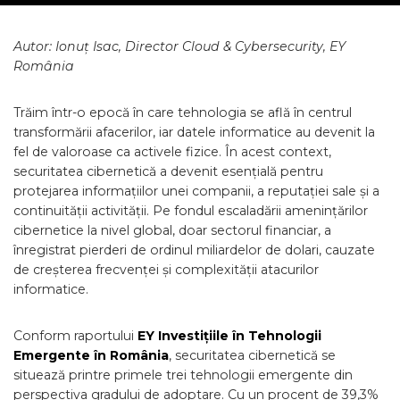
Autor: Ionuț Isac, Director Cloud & Cybersecurity, EY
România
Trăim într-o epocă în care tehnologia se află în centrul
transformării afacerilor, iar datele informatice au devenit la
fel de valoroase ca activele fizice. În acest context,
securitatea cibernetică a devenit esențială pentru
protejarea informațiilor unei companii, a reputației sale și a
continuității activității. Pe fondul escaladării amenințărilor
cibernetice la nivel global, doar sectorul financiar, a
înregistrat pierderi de ordinul miliardelor de dolari, cauzate
de creșterea frecvenței și complexității atacurilor
informatice.
Conform raportului
EY Investițiile în Tehnologii
Emergente în România
, securitatea cibernetică se
situează printre primele trei tehnologii emergente din
perspectiva gradului de adoptare. Cu un procent de 39,3%