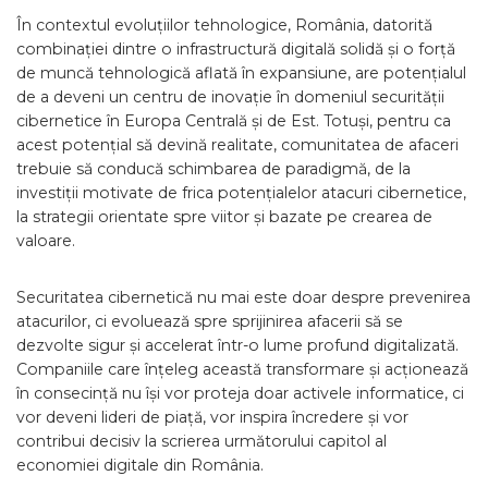
În contextul evoluțiilor tehnologice, România, datorită
combinației dintre o infrastructură digitală solidă și o forță
de muncă tehnologică aflată în expansiune, are potențialul
de a deveni un centru de inovație în domeniul securității
cibernetice în Europa Centrală și de Est. Totuși, pentru ca
acest potențial să devină realitate, comunitatea de afaceri
trebuie să conducă schimbarea de paradigmă, de la
investiții motivate de frica potențialelor atacuri cibernetice,
la strategii orientate spre viitor și bazate pe crearea de
valoare.
Securitatea cibernetică nu mai este doar despre prevenirea
atacurilor, ci evoluează spre sprijinirea afacerii să se
dezvolte sigur și accelerat într-o lume profund digitalizată.
Companiile care înțeleg această transformare și acționează
în consecință nu își vor proteja doar activele informatice, ci
vor deveni lideri de piață, vor inspira încredere și vor
contribui decisiv la scrierea următorului capitol al
economiei digitale din România.