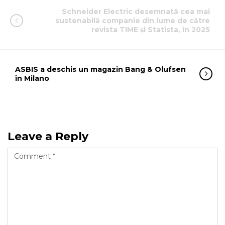
Schneider Electric desemnată cea mai
sustenabilă companie din lume de către
revista TIME și Statista, în 2025
ASBIS a deschis un magazin Bang & Olufsen
în Milano
Leave a Reply