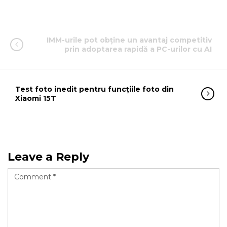
IMM-urile pot obține un avantaj competitiv
prin adoptarea rapidă a PC-urilor cu AI
Test foto inedit pentru funcțiile foto din
Xiaomi 15T
Leave a Reply