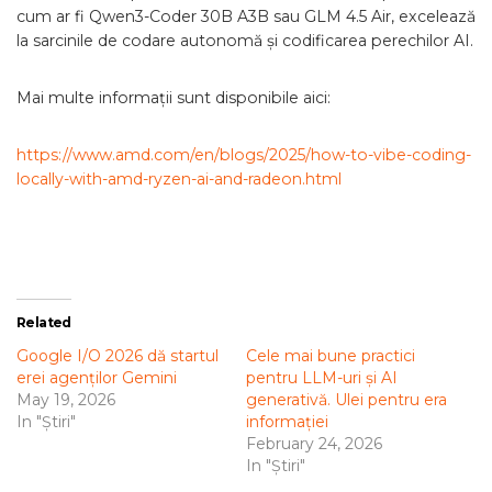
cum ar fi Qwen3-Coder 30B A3B sau GLM 4.5 Air, excelează
la sarcinile de codare autonomă și codificarea perechilor AI.
Mai multe informații sunt disponibile aici:
https://www.amd.com/en/blogs/2025/how-to-vibe-coding-
locally-with-amd-ryzen-ai-and-radeon.html
Related
Google I/O 2026 dă startul
Cele mai bune practici
erei agenților Gemini
pentru LLM-uri și AI
May 19, 2026
generativă. Ulei pentru era
In "Știri"
informației
February 24, 2026
In "Știri"