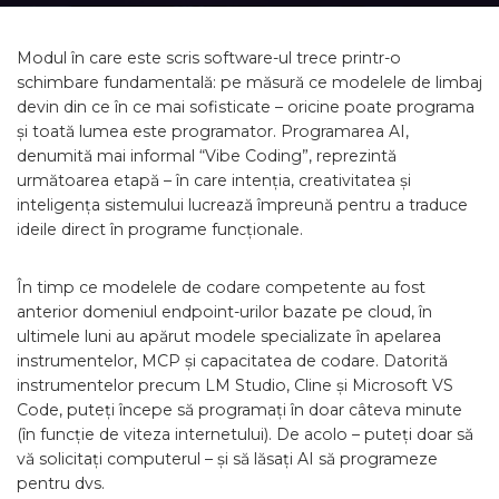
Modul în care este scris software-ul trece printr-o
schimbare fundamentală: pe măsură ce modelele de limbaj
devin din ce în ce mai sofisticate – oricine poate programa
și toată lumea este programator. Programarea AI,
denumită mai informal “Vibe Coding”, reprezintă
următoarea etapă – în care intenția, creativitatea și
inteligența sistemului lucrează împreună pentru a traduce
ideile direct în programe funcționale.
În timp ce modelele de codare competente au fost
anterior domeniul endpoint-urilor bazate pe cloud, în
ultimele luni au apărut modele specializate în apelarea
instrumentelor, MCP și capacitatea de codare. Datorită
instrumentelor precum LM Studio, Cline și Microsoft VS
Code, puteți începe să programați în doar câteva minute
(în funcție de viteza internetului). De acolo – puteți doar să
vă solicitați computerul – și să lăsați AI să programeze
pentru dvs.