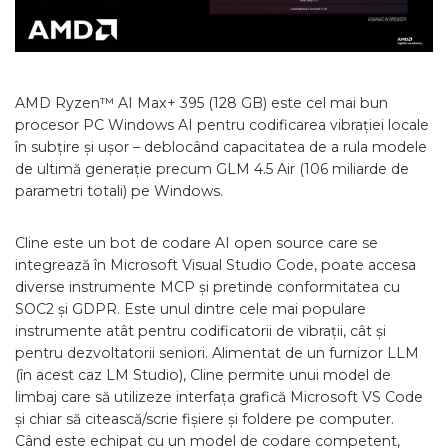
AMD Ryzen™ AI Max+ 395 (128 GB) este cel mai bun
procesor PC Windows AI pentru codificarea vibrației locale
în subțire și ușor – deblocând capacitatea de a rula modele
de ultimă generație precum GLM 4.5 Air (106 miliarde de
parametri totali) pe Windows.
Cline este un bot de codare AI open source care se
integrează în Microsoft Visual Studio Code, poate accesa
diverse instrumente MCP și pretinde conformitatea cu
SOC2 și GDPR. Este unul dintre cele mai populare
instrumente atât pentru codificatorii de vibrații, cât și
pentru dezvoltatorii seniori. Alimentat de un furnizor LLM
(în acest caz LM Studio), Cline permite unui model de
limbaj care să utilizeze interfața grafică Microsoft VS Code
și chiar să citească/scrie fișiere și foldere pe computer.
Când este echipat cu un model de codare competent,