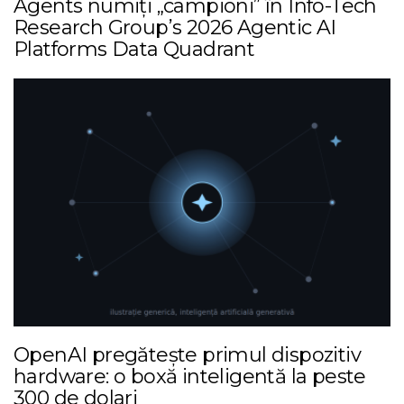
Agents numiți „campioni” în Info-Tech
Research Group’s 2026 Agentic AI
Platforms Data Quadrant
OpenAI pregătește primul dispozitiv
hardware: o boxă inteligentă la peste
300 de dolari