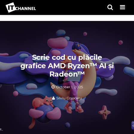
Men
Scrie cod cu plăcile
grafice AMD Ryzen™ AI și
Radeon™
October 1, 2025
Silviu Cojocaru