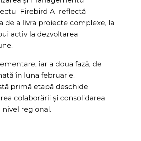
talizarea și managementul
iectul Firebird AI reflectă
 de a livra proiecte complexe, la
bui activ la dezvoltarea
une.
lementare, iar a doua fază, de
ată în luna februarie.
astă primă etapă deschide
ea colaborării și consolidarea
 nivel regional.