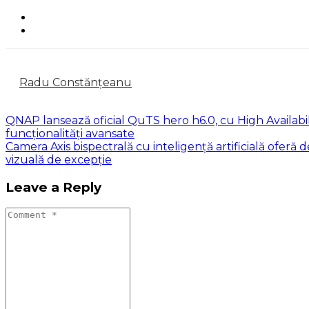
Radu Constănțeanu
QNAP lansează oficial QuTS hero h6.0, cu High Availabil
funcționalități avansate
Camera Axis bispectrală cu inteligență artificială oferă d
vizuală de excepție
Leave a Reply