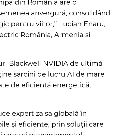
hipa din România are o
e asemenea anvergură, consolidând
ic pentru viitor,” Lucian Enaru,
ectric România, Armenia și
uri Blackwell NVIDIA de ultimă
sține sarcini de lucru AI de mare
ate de eficiență energetică,
uce expertiza sa globală în
e și eficiente, prin soluții care