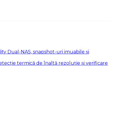
ity Dual-NAS, snapshot-uri imuabile și
etecție termică de înaltă rezoluție și verificare