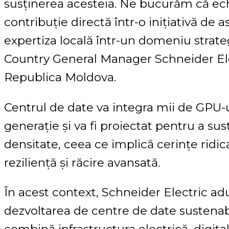
susținerea acesteia. Ne bucurăm că ec
contribuție directă într-o inițiativă d
expertiza locală într-un domeniu strateg
Country General Manager Schneider El
Republica Moldova.
Centrul de date va integra mii de GPU-
generație și va fi proiectat pentru a su
densitate, ceea ce implică cerințe ridic
reziliență și răcire avansată.
În acest context, Schneider Electric ad
dezvoltarea de centre de date sustenabil