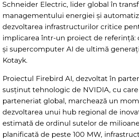
Schneider Electric, lider global în trans
managementului energiei și automatizări
dezvoltarea infrastructurilor critice pent
implicarea într-un proiect de referință:
și supercomputer AI de ultimă generați
Kotayk.
Proiectul Firebird AI, dezvoltat în part
susținut tehnologic de NVIDIA, cu care
parteneriat global, marchează un mom
dezvoltarea unui hub regional de inovaț
estimată de ordinul sutelor de milioane 
planificată de peste 100 MW, infrastruc