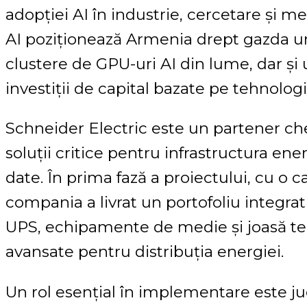
adopției AI în industrie, cercetare și m
AI poziționează Armenia drept gazda un
clustere de GPU-uri AI din lume, dar și
investiții de capital bazate pe tehnologie 
Schneider Electric este un partener che
soluții critice pentru infrastructura ene
date. În prima fază a proiectului, cu o
compania a livrat un portofoliu integrat
UPS, echipamente de medie și joasă ten
avansate pentru distribuția energiei.
Un rol esențial în implementare este j