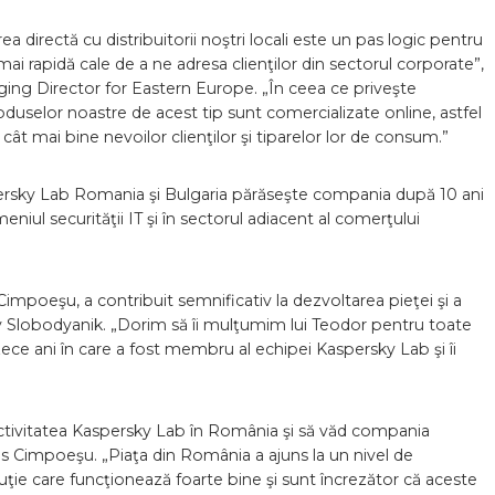
ea directă cu distribuitorii noştri locali este un pas logic pentru
 rapidă cale de a ne adresa clienţilor din sectorul corporate”,
ng Director for Eastern Europe. „În ceea ce priveşte
roduselor noastre de acest tip sunt comercializate online, astfel
t mai bine nevoilor clienţilor şi tiparelor lor de consum.”
rsky Lab Romania şi Bulgaria părăseşte compania după 10 ani
niul securităţii IT şi în sectorul adiacent al comerţului
impoeşu, a contribuit semnificativ la dezvoltarea pieţei şi a
Slobodyanik. „Dorim să îi mulţumim lui Teodor pentru toate
 zece ani în care a fost membru al echipei Kaspersky Lab şi îi
 activitatea Kaspersky Lab în România şi să văd compania
us Cimpoeşu. „Piaţa din România a ajuns la un nivel de
uţie care funcţionează foarte bine şi sunt încrezător că aceste