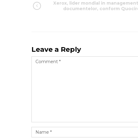
Xerox, lider mondial in management
documentelor, conform Quocir
Leave a Reply