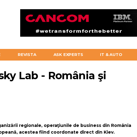
E
REVISTA
ASK EXPERTS
IT & AUTO
sky Lab - România şi
ganizării regionale, operaţiunile de business din România
ropeană, acestea fiind coordonate direct din Kiev.