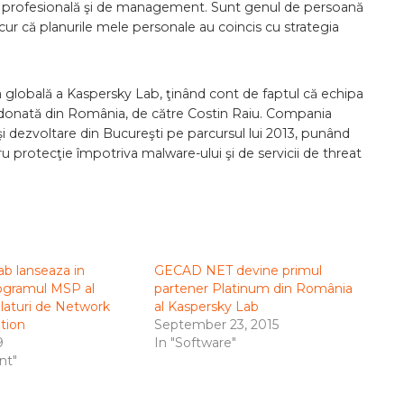
a profesională şi de management. Sunt genul de persoană
cur că planurile mele personale au coincis cu strategia
globală a Kaspersky Lab, ţinând cont de faptul că echipa
ordonată din România, de către Costin Raiu. Compania
 şi dezvoltare din Bucureşti pe parcursul lui 2013, punând
 protecţie împotriva malware-ului şi de servicii de threat
b lanseaza in
GECAD NET devine primul
ogramul MSP al
partener Platinum din România
laturi de Network
al Kaspersky Lab
tion
September 23, 2015
9
In "Software"
nt"