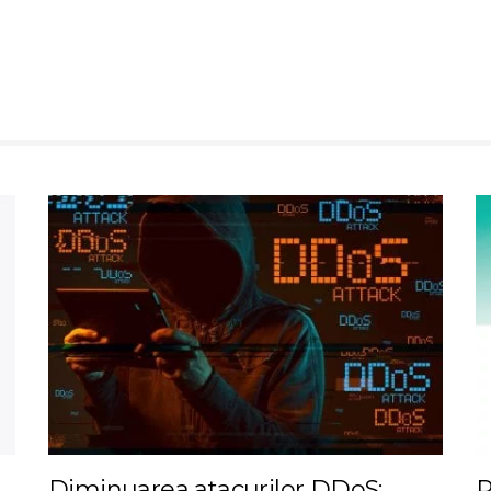
Diminuarea atacurilor DDoS:
P