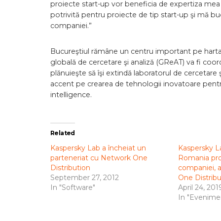
proiecte start-up vor beneficia de expertiza me
potrivită pentru proiecte de tip start-up şi mă bu
companiei.”
Bucureştiul rămâne un centru important pe harta 
globală de cercetare şi analiză (GReAT) va fi co
plănuieşte să îşi extindă laboratorul de cercetare
accent pe crearea de tehnologii inovatoare pentru
intelligence.
Related
Kaspersky Lab a încheiat un
Kaspersky La
parteneriat cu Network One
Romania pr
Distribution
companiei, a
September 27, 2012
One Distribu
In "Software"
April 24, 201
In "Evenime