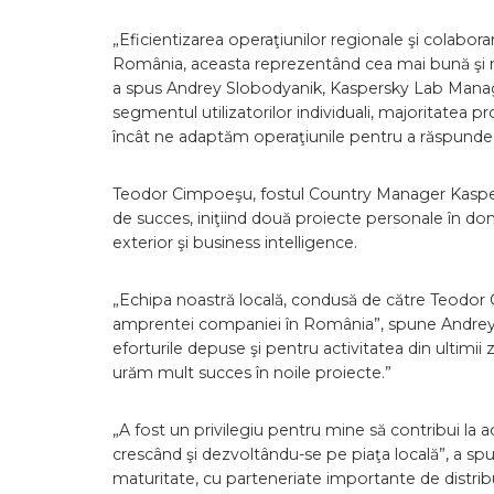
„Eficientizarea operaţiunilor regionale şi colaborar
România, aceasta reprezentând cea mai bună şi mai
a spus Andrey Slobodyanik, Kaspersky Lab Managi
segmentul utilizatorilor individuali, majoritatea p
încât ne adaptăm operaţiunile pentru a răspunde câ
Teodor Cimpoeşu, fostul Country Manager Kaspe
de succes, iniţiind două proiecte personale în dome
exterior şi business intelligence.
„Echipa noastră locală, condusă de către Teodor C
amprentei companiei în România”, spune Andrey 
eforturile depuse şi pentru activitatea din ultimii
urăm mult succes în noile proiecte.”
„A fost un privilegiu pentru mine să contribui la
crescând şi dezvoltându-se pe piaţa locală”, a sp
maturitate, cu parteneriate importante de distrib