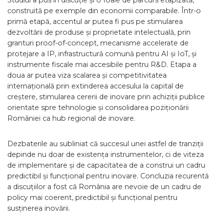
Studiul a pus în discuție și o foaie de parcurs etapizată,
construită pe exemple din economii comparabile. Într-o
primă etapă, accentul ar putea fi pus pe stimularea
dezvoltării de produse și proprietate intelectuală, prin
granturi proof-of-concept, mecanisme accelerate de
protejare a IP, infrastructură comună pentru AI și IoT, și
instrumente fiscale mai accesibile pentru R&D. Etapa a
doua ar putea viza scalarea și competitivitatea
internațională prin extinderea accesului la capital de
creștere, stimularea cererii de inovare prin achiziții publice
orientate spre tehnologie și consolidarea poziționării
României ca hub regional de inovare.
Dezbaterile au subliniat că succesul unei astfel de tranziții
depinde nu doar de existența instrumentelor, ci de viteza
de implementare și de capacitatea de a construi un cadru
predictibil și funcțional pentru inovare. Concluzia recurentă
a discuțiilor a fost că România are nevoie de un cadru de
policy mai coerent, predictibil și funcțional pentru
susținerea inovării.