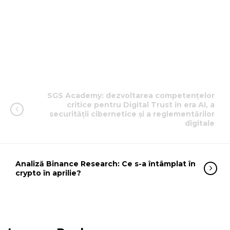
SGS Academy: dezvoltarea competențelor
critice pentru Digital Trust în era AI, a
securității cibernetice și a reglementărilor
digitale
Analiză Binance Research: Ce s-a întâmplat în
crypto în aprilie?