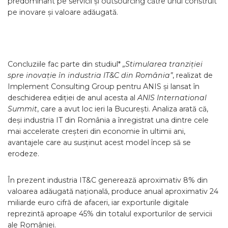
predominant pe servicii și outsourcing către unul construit
pe inovare și valoare adăugată.
Concluziile fac parte din studiul*
„Stimularea tranziției
spre inovație în industria IT&C din România”
, realizat de
Implement Consulting Group pentru ANIS și lansat în
deschiderea ediției de anul acesta al
ANIS International
Summit
, care a avut loc ieri la București. Analiza arată că,
deși industria IT din România a înregistrat una dintre cele
mai accelerate creșteri din economie în ultimii ani,
avantajele care au susținut acest model încep să se
erodeze.
În prezent industria IT&C generează aproximativ 8% din
valoarea adăugată națională, produce anual aproximativ 24
miliarde euro cifră de afaceri, iar exporturile digitale
reprezintă aproape 45% din totalul exporturilor de servicii
ale României.