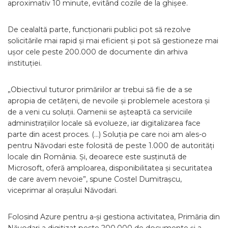
aproximativ 10 minute, evitând cozile de la ghișee.
De cealaltă parte, funcționarii publici pot să rezolve
solicitările mai rapid și mai eficient și pot să gestioneze mai
ușor cele peste 200.000 de documente din arhiva
instituției.
„Obiectivul tuturor primăriilor ar trebui să fie de a se
apropia de cetățeni, de nevoile și problemele acestora și
de a veni cu soluții. Oamenii se așteaptă ca serviciile
administrațiilor locale să evolueze, iar digitalizarea face
parte din acest proces. (…) Soluția pe care noi am ales-o
pentru Năvodari este folosită de peste 1.000 de autorități
locale din România. Și, deoarece este susținută de
Microsoft, oferă amploarea, disponibilitatea și securitatea
de care avem nevoie”, spune Costel Dumitrașcu,
viceprimar al orașului Năvodari.
Folosind Azure pentru a-și gestiona activitatea, Primăria din