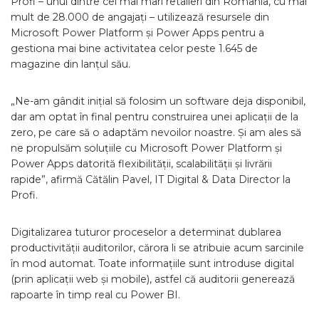
Profi – unul dintre cei mai mari retaileri din România, cu mai
mult de 28.000 de angajați – utilizează resursele din
Microsoft Power Platform și Power Apps pentru a
gestiona mai bine activitatea celor peste 1.645 de
magazine din lanțul său.
„Ne-am gândit inițial să folosim un software deja disponibil,
dar am optat în final pentru construirea unei aplicații de la
zero, pe care să o adaptăm nevoilor noastre. Și am ales să
ne propulsăm soluțiile cu Microsoft Power Platform și
Power Apps datorită flexibilității, scalabilității și livrării
rapide”, afirmă Cătălin Pavel, IT Digital & Data Director la
Profi.
Digitalizarea tuturor proceselor a determinat dublarea
productivității auditorilor, cărora li se atribuie acum sarcinile
în mod automat. Toate informațiile sunt introduse digital
(prin aplicații web și mobile), astfel că auditorii generează
rapoarte în timp real cu Power BI.