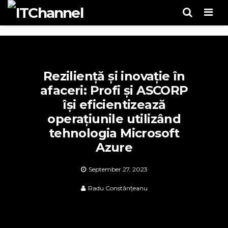
Men
Reziliență și inovație în
afaceri: Profi și ASCORP
își eficientizează
operațiunile utilizând
tehnologia Microsoft
Azure
September 27, 2023
Radu Constănțeanu