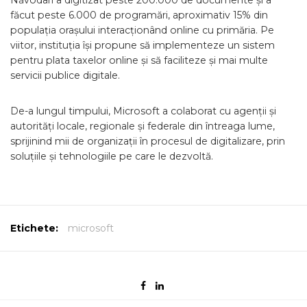
Năvodari a digitizat peste 200.000 de documente și a
făcut peste 6.000 de programări, aproximativ 15% din
populația orașului interacționând online cu primăria. Pe
viitor, instituția își propune să implementeze un sistem
pentru plata taxelor online și să faciliteze și mai multe
servicii publice digitale.
De-a lungul timpului, Microsoft a colaborat cu agenții și
autorități locale, regionale și federale din întreaga lume,
sprijinind mii de organizații în procesul de digitalizare, prin
soluțiile și tehnologiile pe care le dezvoltă.
Etichete:
microsoft