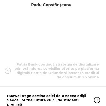
Radu Constănțeanu
Patria Bank continuă strategia de digitalizare
prin extinderea serviciilor oferite pe platforma
digitală Patria de Oriunde și lansează creditul
de consum 100% online
Huawei trage cortina celei de-a zecea ediții
Seeds For the Future cu 35 de studenți
premiați