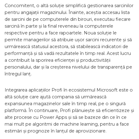
Concomitent, o altă soluție simplifică gestionarea sarcinilor
pentru angajații magazinului. Înainte, aceștia accesau lista
de sarcini de pe computerele din birouri, executau fiecare
sarcină în parte și la final reveneau la computerele
respective pentru a face rapoartele. Noua soluție le
permite managerilor să atribuie ușor sarcini recurente și să
urmărească statusul acestora, să stabilească indicatori de
performanță și să vadă rezultatele în timp real. Acest lucru
a contribuit la sporirea eficienței și productivității
personalului, dar și la creșterea nivelului de transparență pe
întregul lanț.
Integrarea aplicațiilor Profi în ecosistemul Microsoft este o
altă soluție care ajută compania să urmărească
expansiunea magazinelor sale în timp real, pe o singură
platformă. În continuare, Profi plănuiește să eficientizeze și
alte procese cu Power Apps și să se bazeze din ce în ce
mai mult pe algoritmi de machine learning, pentru a face
estimări și prognoze în lanțul de aprovizionare.