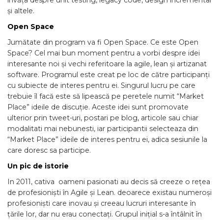
învăța despre unit testing, legacy code, design incremental
și altele.
Open Space
Jumătate din program va fi Open Space. Ce este Open
Space? Cel mai bun moment pentru a vorbi despre idei
interesante noi și vechi referitoare la agile, lean și artizanat
software. Programul este creat pe loc de către participanți
cu subiecte de interes pentru ei. Singurul lucru pe care
trebuie îl facă este să lipească pe peretele numit “Market
Place” ideile de discuție. Aceste idei sunt promovate
ulterior prin tweet-uri, postari pe blog, articole sau chiar
modalitati mai nebunesti, iar participantii selecteaza din
“Market Place” ideile de interes pentru ei, adica sesiunile la
care doresc sa participe.
Un pic de istorie
In 2011, cativa oameni pasionati au decis să creeze o rețea
de profesioniști în Agile și Lean. deoarece existau numeroși
profesioniști care inovau și creeau lucruri interesante în
țările lor, dar nu erau conectați. Grupul inițial s-a întâlnit în