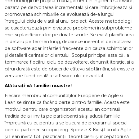
metodologii de project management în ingineria software,
bazată pe dezvoltarea incrementală și care îmbrățișează și
promovează schimbările ce evoluează de-a lungul
întregului ciclu de viață al unui proiect. Aceste metodologii
se caracterizează prin divizarea problemei în subprobleme
mici și planificarea lor pe durate scurte. Se evită planificarea
în detaliu pe termen lung, deoarece inerent în dezvoltarea
de software apar întârzieri frecvente din cauza schimbărilor
și detalierii cerințelor clientului. Scopul principal este că, la
terminarea fiecărui ciclu de dezvoltare, denumit iterație, și a
cărui durată este de obicei de câteva săptămâni, să existe o
versiune funcțională a software-ului dezvoltat.
Alăturați-vă familiei noastre!
Fiecare membru al comunităților Europene de Agile și
Lean se simte ca făcând parte dintr-o familie. Acesta este
motivul pentru care organizatorii acestui an continuă
tradiția de a-i invita pe participanți să-și aducă familiile
împreună cu ei, pentru a se bucura de programul special
pentru parteneri și copii (eng. Spouse & Kids).Familia Agile
și Lean invită toți practicanții, teoreticienii și începătorii să