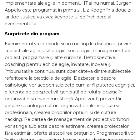
implementare ale agile in domeniul IT și nu numai. Jurgen
Appelo este programat în prima zi, Liz Keogh în a doua zi
iar Joe Justice va avea keynote-ul de închidere al
evenimentului.
Surprizele din program
Evenimentul va cuprinde și un melanj de discuții cu privire
la practicile agile, psihologie, sociologie, management de
proiect, programare și alte surprize. Retrospective,
coaching pentru echipe agile, învățare, inovare și
îmbunătățire continuă, sunt doar câteva dintre subiectele
referitoare la practicile de agile. Dezbaterile despre
psihologie vor acoperi subiecte cum ar fi puterea cogniției,
diferența de perspectivă generată de rolul și poziția în
organizație și chiar neuroștiință. Apoi, vor fi prezentări
despre sociologia culturii organizaționale, implicarea
profesională, crearea propriilor opțiuni și de culture
hacking. Pe partea de management de proiect vorbitorii
vor atinge subiecte despre estimare, crearea proiectelor
fără estimări, oferte și stabilirea prețurilor. Programatorii vor