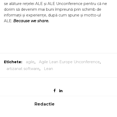
se alăture rețelei ALE și ALE Unconference pentru că ne
dorim să devenim mai buni împreună prin schimb de
informații și experiențe, după cum spune și motto-ul
ALE:
Because we share.
Etichete:
agile
,
Agile Lean Europe Unconference
,
artizanat software
,
Lean
Redactie