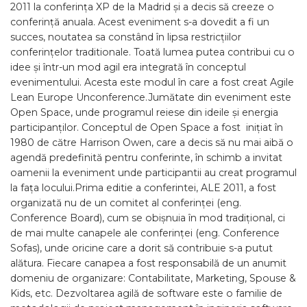
2011 la conferința XP de la Madrid și a decis să creeze o
conferință anuala. Acest eveniment s-a dovedit a fi un
succes, noutatea sa constând în lipsa restricțiilor
conferințelor traditionale. Toată lumea putea contribui cu o
idee și într-un mod agil era integrată în conceptul
evenimentului. Acesta este modul în care a fost creat Agile
Lean Europe Unconference.Jumătate din eveniment este
Open Space, unde programul reiese din ideile și energia
participanților. Conceptul de Open Space a fost inițiat în
1980 de către Harrison Owen, care a decis să nu mai aibă o
agendă predefinită pentru conferinte, în schimb a invitat
oamenii la eveniment unde participantii au creat programul
la fața locului.Prima editie a conferintei, ALE 2011, a fost
organizată nu de un comitet al conferinței (eng.
Conference Board), cum se obișnuia în mod tradițional, ci
de mai multe canapele ale conferinței (eng. Conference
Sofas), unde oricine care a dorit să contribuie s-a putut
alătura. Fiecare canapea a fost responsabilă de un anumit
domeniu de organizare: Contabilitate, Marketing, Spouse &
Kids, etc. Dezvoltarea agilă de software este o familie de