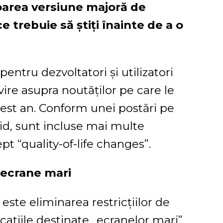
oarea versiune majoră de
 trebuie să știți înainte de a o
entru dezvoltatori și utilizatori
ivire asupra noutăților pe care le
cest an. Conform unei postări pe
oid, sunt incluse mai multe
pt “quality-of-life changes”.
 ecrane mari
este eliminarea restricțiilor de
ațiile destinate „ecranelor mari”.