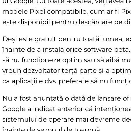
ul Google. Cu toate acestea, veți avea n
modele Pixel compatibile, cum ar fi Pix
este disponibil pentru descărcare pe dis
Deși este gratuit pentru toată lumea, ex
înainte de a instala orice software bet
să nu funcționeze optim sau să aibă mult
vreun dezvoltator terță parte și-a optimi
ca aplicațiile dvs. preferate să nu fun
Nu a fost anunțată o dată de lansare ofi
Google a indicat anterior că intențione
sistemului de operare mai devreme decâ
înainte de sezonul de toamnă.