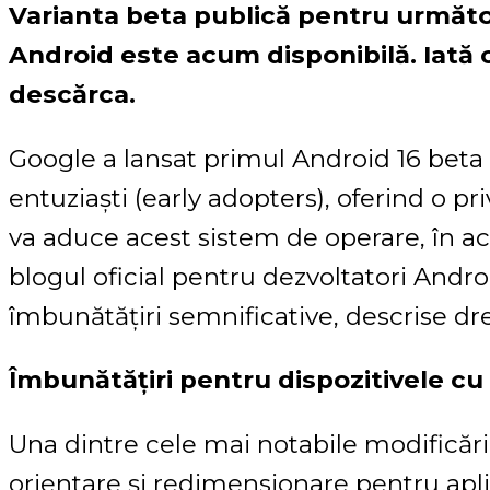
Varianta beta publică pentru următ
Android este acum disponibilă. Iată ce
descărca.
Google a lansat primul Android 16 beta p
entuziaști (early adopters), oferind o pr
va aduce acest sistem de operare, în a
blogul oficial pentru dezvoltatori Andr
îmbunătățiri semnificative, descrise dre
Îmbunătățiri pentru dispozitivele cu
Una dintre cele mai notabile modificări 
orientare și redimensionare pentru aplic