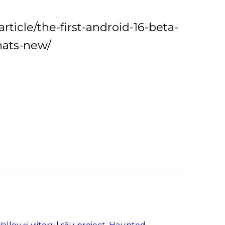
rticle/the-first-android-16-beta-
hats-new/