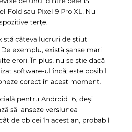
evoie de unul dintre cele 15
el Fold sau Pixel 9 Pro XL. Nu
pozitive terțe.
istă câteva lucruri de știut
a. De exemplu, există șanse mari
e erori. În plus, nu se știe dacă
zat software-ul încă; este posibil
cționeze corect în acest moment.
cială pentru Android 16, deși
ază să lanseze versiunea
t de obicei în acest an, probabil