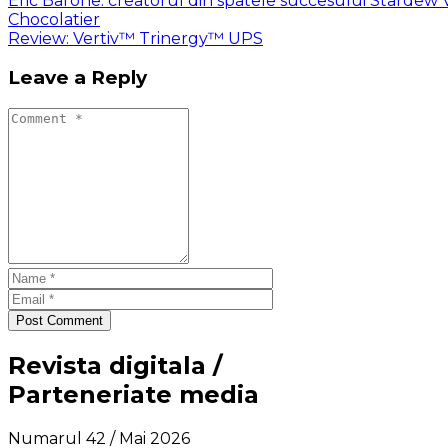
Eric Barone: creatorul din spatele succesului Stardew Va
Chocolatier
Review: Vertiv™ Trinergy™ UPS
Leave a Reply
Post Comment
Revista digitala /
Parteneriate media
Numarul 42 / Mai 2026