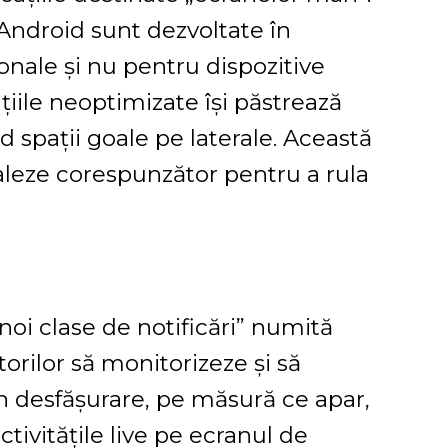
Android sunt dezvoltate în
onale și nu pentru dispozitive
țiile neoptimizate își păstrează
nd spații goale pe laterale. Această
caleze corespunzător pentru a rula
noi clase de notificări” numită
torilor să monitorizeze și să
în desfășurare, pe măsură ce apar,
tivitățile live pe ecranul de