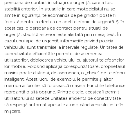
persoana de contact în situații de urgență, care a fost
stabilită anterior. În situațiile în care motociclistul nu se
simte în siguranță, telecomanda de pe ghidon poate fi
folosită pentru a efectua un apel telefonic de urgență. Și în
acest caz, o persoană de contact pentru situații de
urgență, stabilită anterior, este alertată prin mesaj text. În
cazul unui apel de urgență, informațiile privind poziția
vehiculului sunt transmise la intervale regulate. Unitatea de
conectivitate eficientă le permite, de asemenea,
utilizatorilor, deblocarea vehiculului cu ajutorul telefoanelor
lor mobile. Folosind aplicația corespunzătoare, proprietarul
mașinii poate distribui, de asemenea, o „cheie” pe telefonul
inteligent. Acest lucru, de exemplu, le permite și altor
membri ai familiei să folosească mașina. Funcțiile telefonice
reprezintă o altă opțiune. Printre altele, acestea îi permit
utilizatorului să seteze unitatea eficientă de conectivitate
să respingă automat apelurile atunci când vehiculul este în
mișcare.