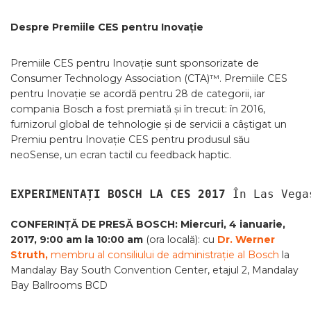
Despre Premiile CES pentru Inovație
Premiile CES pentru Inovație sunt sponsorizate de
Consumer Technology Association (CTA)™. Premiile CES
pentru Inovație se acordă pentru 28 de categorii, iar
compania Bosch a fost premiată și în trecut: în 2016,
furnizorul global de tehnologie și de servicii a câștigat un
Premiu pentru Inovație CES pentru produsul său
neoSense, un ecran tactil cu feedback haptic.
EXPERIMENTAȚI BOSCH LA CES 2017 
În Las Vega
CONFERINȚĂ DE PRESĂ BOSCH:
Miercuri, 4 ianuarie,
2017, 9:00 am la 10:00 am
(ora locală): cu
Dr. Werner
Struth,
membru al consiliului de administrație al Bosch
la
Mandalay Bay South Convention Center, etajul 2, Mandalay
Bay Ballrooms BCD