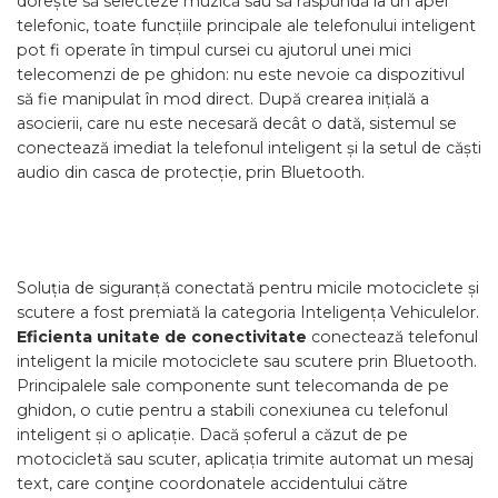
dorește să selecteze muzică sau să răspundă la un apel
telefonic, toate funcțiile principale ale telefonului inteligent
pot fi operate în timpul cursei cu ajutorul unei mici
telecomenzi de pe ghidon: nu este nevoie ca dispozitivul
să fie manipulat în mod direct. După crearea inițială a
asocierii, care nu este necesară decât o dată, sistemul se
conectează imediat la telefonul inteligent și la setul de căști
audio din casca de protecție, prin Bluetooth.
Soluția de siguranță conectată pentru micile motociclete și
scutere a fost premiată la categoria Inteligența Vehiculelor.
Eficienta unitate de conectivitate
conectează telefonul
inteligent la micile motociclete sau scutere prin Bluetooth.
Principalele sale componente sunt telecomanda de pe
ghidon, o cutie pentru a stabili conexiunea cu telefonul
inteligent și o aplicație. Dacă șoferul a căzut de pe
motocicletă sau scuter, aplicația trimite automat un mesaj
text, care conţine coordonatele accidentului către