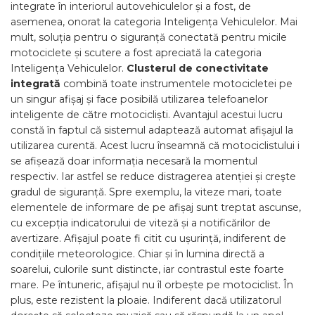
integrate în interiorul autovehiculelor și a fost, de
asemenea, onorat la categoria Inteligența Vehiculelor. Mai
mult, soluția pentru o siguranță conectată pentru micile
motociclete și scutere a fost apreciată la categoria
Inteligența Vehiculelor.
Clusterul de conectivitate
integrată
combină toate instrumentele motocicletei pe
un singur afișaj și face posibilă utilizarea telefoanelor
inteligente de către motocicliști. Avantajul acestui lucru
constă în faptul că sistemul adaptează automat afișajul la
utilizarea curentă. Acest lucru înseamnă că motociclistului i
se afișează doar informația necesară la momentul
respectiv. Iar astfel se reduce distragerea atenției și creşte
gradul de siguranță. Spre exemplu, la viteze mari, toate
elementele de informare de pe afișaj sunt treptat ascunse,
cu excepția indicatorului de viteză și a notificărilor de
avertizare. Afișajul poate fi citit cu ușurință, indiferent de
condițiile meteorologice. Chiar și în lumina directă a
soarelui, culorile sunt distincte, iar contrastul este foarte
mare. Pe întuneric, afișajul nu îl orbește pe motociclist. În
plus, este rezistent la ploaie. Indiferent dacă utilizatorul