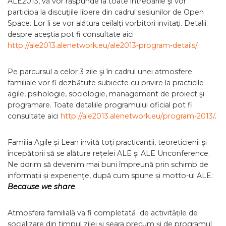
ALE2013, vă vor răspunde la toate întrebările şi vor
participa la discuţiile libere din cadrul sesiunilor de Open
Space. Lor li se vor alătura ceilalţi vorbitori invitaţi. Detalii
despre aceştia pot fi consultate aici
http://ale2013.alenetwork.eu/
ale2013-program-details/
.
Pe parcursul a celor 3 zile şi în cadrul unei atmosfere
familiale vor fi dezbătute subiecte cu privire la practicile
agile, psihologie, sociologie, management de proiect şi
programare. Toate detaliile programului oficial pot fi
consultate aici
http://ale2013.alenetwork.eu/
program-2013/
.
Familia Agile și Lean invită toți practicanții, teoreticienii și
începătorii să se alăture rețelei ALE și ALE Unconference.
Ne dorim să devenim mai buni împreună prin schimb de
informații și experiențe, după cum spune și motto-ul ALE:
Because we share
.
Atmosfera familială va fi completată de activitățile de
socializare din timpul zilei și seara precum şi de programul