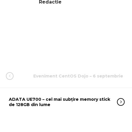
Redactie
Eveniment CentOS Dojo – 6 septembrie
ADATA UE700 – cel mai subțire memory stick
de 128GB din lume