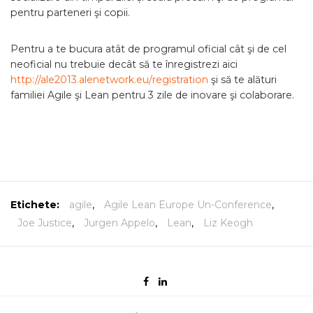
pentru parteneri şi copii.
Pentru a te bucura atât de programul oficial cât şi de cel
neoficial nu trebuie decât să te înregistrezi aici
http://ale2013.alenetwork.eu/
registration
şi să te alături
familiei Agile şi Lean pentru 3 zile de inovare şi colaborare.
Etichete:
agile
,
Agile Lean Europe Un-Conference
,
Joe Justice
,
Jurgen Appelo
,
Lean
,
Liz Keogh