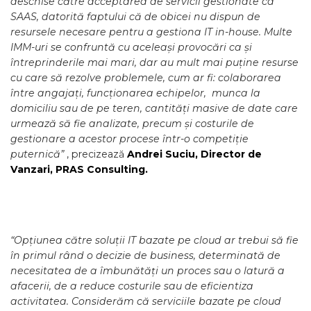
deschise către acceptarea de servicii gestionate ca
SAAS, datorită faptului că de obicei nu dispun de
resursele necesare pentru a gestiona IT in-house.
Multe
IMM-uri se confruntă cu aceleași provocări ca și
întreprinderile mai mari, dar au mult mai puține resurse
cu care să rezolve problemele, cum ar fi: colaborarea
între angajați, funcționarea echipelor, munca la
domiciliu sau de pe teren, cantități masive de date care
urmează să fie analizate, precum și costurile de
gestionare a acestor procese într-o competiție
puternică”
, precizează
Andrei Suciu, Director de
Vanzari, PRAS Consulting.
“Opțiunea către soluții IT bazate pe cloud ar trebui să fie
în primul rând o decizie de business, determinată de
necesitatea de a îmbunătăți un proces sau o latură a
afacerii, de a reduce costurile sau de eficientiza
activitatea. Considerăm că serviciile bazate pe cloud