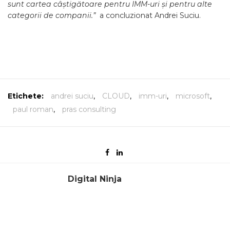
sunt cartea câștigătoare pentru IMM-uri și pentru alte
categorii de companii.”
a concluzionat Andrei Suciu.
Etichete:
andrei suciu
,
CLOUD
,
imm-uri
,
microsoft
,
paul roman
,
pras consulting
Digital Ninja