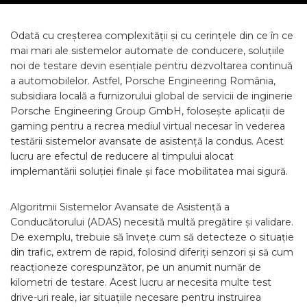
Odată cu creșterea complexității și cu cerințele din ce în ce
mai mari ale sistemelor automate de conducere, soluțiile
noi de testare devin esențiale pentru dezvoltarea continuă
a automobilelor. Astfel, Porsche Engineering România,
subsidiara locală a furnizorului global de servicii de inginerie
Porsche Engineering Group GmbH, folosește aplicații de
gaming pentru a recrea mediul virtual necesar în vederea
testării sistemelor avansate de asistență la condus. Acest
lucru are efectul de reducere al timpului alocat
implemantării soluției finale și face mobilitatea mai sigură.
Algoritmii Sistemelor Avansate de Asistență a
Conducătorului (ADAS) necesită multă pregătire și validare.
De exemplu, trebuie să învețe cum să detecteze o situație
din trafic, extrem de rapid, folosind diferiți senzori și să cum
reacționeze corespunzător, pe un anumit număr de
kilometri de testare. Acest lucru ar necesita multe test
drive-uri reale, iar situațiile necesare pentru instruirea