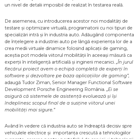
un nivel de detalii imposibil de realizat în testarea reală.
De asemenea, cu introducerea acestor noi modalități de
testare și optimizare virtuală, programatorii cu noi tipuri de
specializări intră și în industria auto. Adăugând componenta
de înțelegere a industriei auto pe lângă experiența lor de a
crea medii virtuale dinamice folosind aplicații de gaming,
aceștia pot modela viitorul mobilității în aceeași măsură ca
experții în inteligență artificială și inginerii mecanici.
„În jurul
fiecărui proiect avem o echipă completă de experți în
software și dezvoltare pe baza aplicațiilor de gaming”,
adaugă Tudor Ziman, Senior Manager Functional Software
Development Porsche Engineering România.
„Ei se
asigură că sistemele de asistență evoluează și își
îndeplinesc scopul final de a susține viitorul unei
mobilități mai sigure.”
Având în vedere că industria auto se îndreaptă decisiv spre
vehiculele electrice și importanța crescută a tehnologiilor