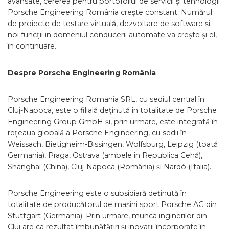
avansate, cererea pentru portofoliul de servicii și tehnologii
Porsche Engineering România crește constant. Numărul
de proiecte de testare virtuală, dezvoltare de software și
noi funcții in domeniul conducerii automate va crește și el,
în continuare.
Despre Porsche Engineering România
Porsche Engineering Romania SRL, cu sediul central în
Cluj-Napoca, este o filială deținută în totalitate de Porsche
Engineering Group GmbH și, prin urmare, este integrată în
rețeaua globală a Porsche Engineering, cu sedii în
Weissach, Bietigheim-Bissingen, Wolfsburg, Leipzig (toată
Germania), Praga, Ostrava (ambele în Republica Cehă),
Shanghai (China), Cluj-Napoca (România) și Nardò (Italia).
Porsche Engineering este o subsidiară deținută în
totalitate de producătorul de mașini sport Porsche AG din
Stuttgart (Germania). Prin urmare, munca inginerilor din
Cluj are ca rezultat îmbunătățiri și inovații încorporate în