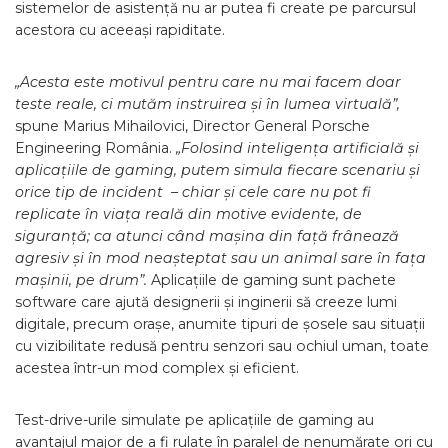
sistemelor de asistență nu ar putea fi create pe parcursul
acestora cu aceeași rapiditate.
„Acesta este motivul pentru care nu mai facem doar
teste reale, ci mutăm instruirea și în lumea virtuală”,
spune Marius Mihailovici, Director General Porsche
Engineering România.
„Folosind inteligența artificială și
aplicațiile de gaming, putem simula fiecare scenariu și
orice tip de incident – chiar și cele care nu pot fi
replicate în viața reală din motive evidente, de
siguranță; ca atunci când mașina din față frânează
agresiv și în mod neașteptat sau un animal sare în fața
mașinii, pe drum”.
Aplicațiile de gaming sunt pachete
software care ajută designerii și inginerii să creeze lumi
digitale, precum orașe, anumite tipuri de șosele sau situații
cu vizibilitate redusă pentru senzori sau ochiul uman, toate
acestea într-un mod complex și eficient.
Test-drive-urile simulate pe aplicațiile de gaming au
avantajul major de a fi rulate în paralel de nenumărate ori cu