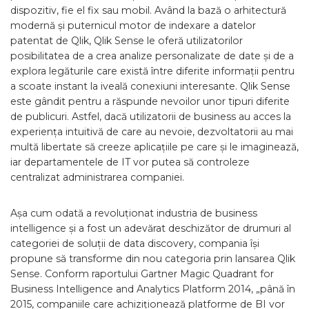
dispozitiv, fie el fix sau mobil. Având la bază o arhitectură
modernă și puternicul motor de indexare a datelor
patentat de Qlik, Qlik Sense le oferă utilizatorilor
posibilitatea de a crea analize personalizate de date și de a
explora legăturile care există între diferite informații pentru
a scoate instant la iveală conexiuni interesante. Qlik Sense
este gândit pentru a răspunde nevoilor unor tipuri diferite
de publicuri. Astfel, dacă utilizatorii de business au acces la
experiența intuitivă de care au nevoie, dezvoltatorii au mai
multă libertate să creeze aplicațiile pe care și le imaginează,
iar departamentele de IT vor putea să controleze
centralizat administrarea companiei.
Așa cum odată a revoluționat industria de business
intelligence și a fost un adevărat deschizător de drumuri al
categoriei de soluții de data discovery, compania își
propune să transforme din nou categoria prin lansarea Qlik
Sense. Conform raportului Gartner Magic Quadrant for
Business Intelligence and Analytics Platform 2014, „până în
2015, companiile care achiziționează platforme de BI vor