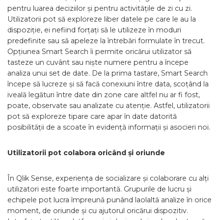
pentru luarea deciziilor și pentru activitățile de zi cu zi.
Utilizatorii pot să exploreze liber datele pe care le au la
dispoziție, ei nefiind forțați să le utilizeze în moduri
predefinite sau să apeleze la întrebări formulate în trecut.
Opțiunea Smart Search îi permite oricărui utilizator să
tasteze un cuvânt sau niște numere pentru a începe
analiza unui set de date. De la prima tastare, Smart Search
începe să lucreze și să facă conexiuni între data, scoțând la
iveală legături între date din zone care altfel nu ar fi fost,
poate, observate sau analizate cu atenție. Astfel, utilizatorii
pot să exploreze tipare care apar în date datorită
posibilității de a scoate în evidență informații și asocieri noi.
Utilizatorii pot colabora oricând și oriunde
În Qlik Sense, experiența de socializare și colaborare cu alți
utilizatori este foarte importantă. Grupurile de lucru și
echipele pot lucra împreună punând laolaltă analize în orice
moment, de oriunde și cu ajutorul oricărui dispozitiv.