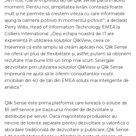
„Am fost foarte impresionați de Qlik Sense până în acest
moment. Pentru noi, simplitatea livrării contează foarte
mult și ne permite să creștem viteza cu care informațiile
ajung la oamenii potriviți în momentul potrivit”, a declarat
Perry Willis, Head of Information Technology EMEA la
Colliers International. „Deși echipa noastră de IT are
experiență în utilizarea soluțiilor QlikView, ceea ce
înseamnă că este simplu să creăm aplicații noi, Qlik Sense
ne oferă un plus de flexibilitate și, astfel, putem să obținem
rezultate mai bune într-un timp mai scurt. Sinergiile
dezvoltate prin utilizarea soluțiilor QlikView și Qlik Sense
împreună ne ajută să le oferim consultanților noștri
imobiliari din 40 de țări din EMEA soluții mai inteligente de
analiză.”
Qlik Sense este prima platformă care livrează o soluție de
BI self-service pe baza unui model de dezvoltare și
distribuție pe server. Dacă majoritatea produselor au
nevoie de licențe separate pentru dezvoltare și valorifică o
abordare tradițională de dezvoltare și publicare, Qlik Sense