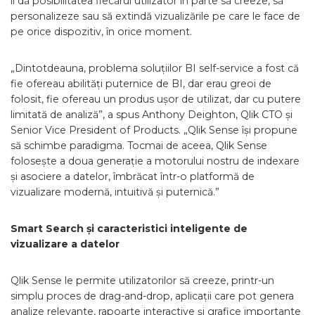
îi dă posibilitatea fiecărui utilizator în parte să creeze, să
personalizeze sau să extindă vizualizările pe care le face de
pe orice dispozitiv, în orice moment.
„Dintotdeauna, problema soluțiilor BI self-service a fost că
fie ofereau abilități puternice de BI, dar erau greoi de
folosit, fie ofereau un produs ușor de utilizat, dar cu putere
limitată de analiză”, a spus Anthony Deighton, Qlik CTO și
Senior Vice President of Products. „Qlik Sense își propune
să schimbe paradigma. Tocmai de aceea, Qlik Sense
folosește a doua generație a motorului nostru de indexare
și asociere a datelor, îmbrăcat într-o platformă de
vizualizare modernă, intuitivă și puternică.”
Smart Search și caracteristici inteligente de
vizualizare a datelor
Qlik Sense le permite utilizatorilor să creeze, printr-un
simplu proces de drag-and-drop, aplicații care pot genera
analize relevante, rapoarte interactive și grafice importante