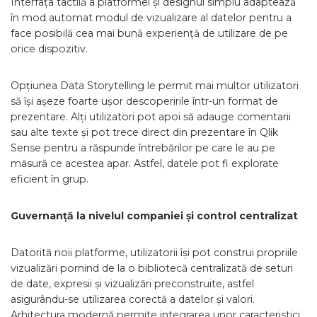
Interfața tactilă a platformei și designul simplu adaptează
în mod automat modul de vizualizare al datelor pentru a
face posibilă cea mai bună experiență de utilizare de pe
orice dispozitiv.
Opțiunea Data Storytelling le permit mai multor utilizatori
să își așeze foarte ușor descoperirile într-un format de
prezentare. Alți utilizatori pot apoi să adauge comentarii
sau alte texte și pot trece direct din prezentare în Qlik
Sense pentru a răspunde întrebărilor pe care le au pe
măsură ce acestea apar. Astfel, datele pot fi explorate
eficient în grup.
Guvernanță la nivelul companiei și control centralizat
Datorită noii platforme, utilizatorii își pot construi propriile
vizualizări pornind de la o bibliotecă centralizată de seturi
de date, expresii și vizualizări preconstruite, astfel
asigurându-se utilizarea corectă a datelor și valori.
Arhitectura modernă permite integrarea unor caracteristici