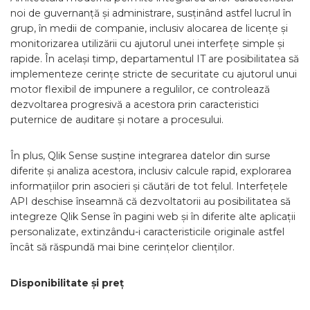
noi de guvernanță și administrare, susținând astfel lucrul în
grup, în medii de companie, inclusiv alocarea de licențe și
monitorizarea utilizării cu ajutorul unei interfețe simple și
rapide. În același timp, departamentul IT are posibilitatea să
implementeze cerințe stricte de securitate cu ajutorul unui
motor flexibil de impunere a regulilor, ce controlează
dezvoltarea progresivă a acestora prin caracteristici
puternice de auditare și notare a procesului.
În plus, Qlik Sense susține integrarea datelor din surse
diferite și analiza acestora, inclusiv calcule rapid, explorarea
informațiilor prin asocieri și căutări de tot felul. Interfețele
API deschise înseamnă că dezvoltatorii au posibilitatea să
integreze Qlik Sense în pagini web și în diferite alte aplicații
personalizate, extinzându-i caracteristicile originale astfel
încât să răspundă mai bine cerințelor clienților.
Disponibilitate și preț