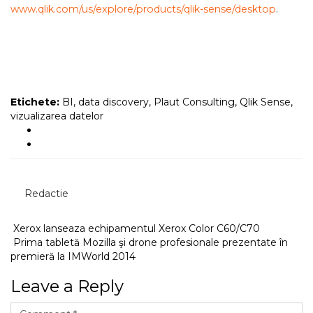
www.qlik.com/us/explore/products/qlik-sense/desktop
.
Etichete:
BI
,
data discovery
,
Plaut Consulting
,
Qlik Sense
,
vizualizarea datelor
Redactie
Xerox lanseaza echipamentul Xerox Color C60/C70
Prima tabletă Mozilla şi drone profesionale prezentate în
premieră la IMWorld 2014
Leave a Reply