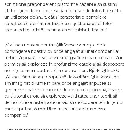
achiziționa preponderent platforme capabile să susțină
atât opțiuni de explorare a datelor ușor de folosit de către
un utilizator obișnuit, cât și caracteristici complexe
specifice ce permit reutilizarea și gestionarea datelor,
asigurând totodată securitatea și scalabilitatea lor.”
„Viziunea noastră pentru QlikSense pornește de la
convingerea noastră că orice angajat al unei companii ar
trebui să poată crea cu ușurință grafice dinamice care să îi
permită să exploreze în profunzime datele și să descopere
noi înțelesuri importante”, a declarat Lars Björk, Qlik CEO.
„Atunci când ne-am propus să dezvoltăm Qlik Sense, ne-
am imaginat o lume în care orice angajat ar putea să
genereze analize complexe de pe orice dispozitiv, analize
cu ajutorul cărora să exploreze validitatea unor teorii, să
demonstreze niște ipoteze sau să descopere tendințe noi
care ar putea să modifice traiectoria de business a
companiei.”