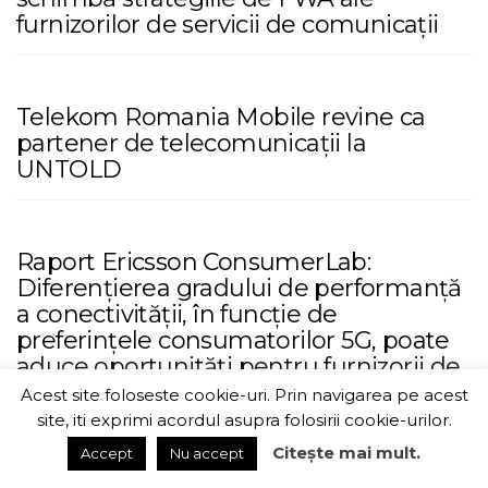
furnizorilor de servicii de comunicații
Telekom Romania Mobile revine ca
partener de telecomunicații la
UNTOLD
Raport Ericsson ConsumerLab:
Diferențierea gradului de performanță
a conectivității, în funcție de
preferințele consumatorilor 5G, poate
aduce oportunități pentru furnizorii de
servicii de comunicații
Acest site foloseste cookie-uri. Prin navigarea pe acest
site, iti exprimi acordul asupra folosirii cookie-urilor.
Citește mai mult.
Accept
Nu accept
ITChannel