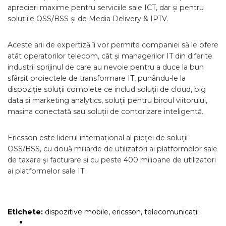
aprecieri maxime pentru serviciile sale ICT, dar și pentru
soluțiile OSS/BSS și de Media Delivery & IPTV.
Aceste arii de expertiză îi vor permite companiei să le ofere
atât operatorilor telecom, cât și managerilor IT din diferite
industrii sprijinul de care au nevoie pentru a duce la bun
sfârșit proiectele de transformare IT, punându-le la
dispoziție soluții complete ce includ soluții de cloud, big
data și marketing analytics, soluții pentru biroul viitorului,
mașina conectată sau soluții de contorizare inteligentă.
Ericsson este liderul internațional al pieței de soluții
OSS/BSS, cu două miliarde de utilizatori ai platformelor sale
de taxare și facturare și cu peste 400 milioane de utilizatori
ai platformelor sale IT.
Etichete:
dispozitive mobile
,
ericsson
,
telecomunicatii