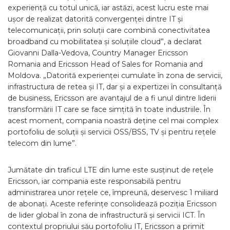
experiență cu totul unică, iar astăzi, acest lucru este mai
ușor de realizat datorită convergenței dintre IT și
telecomunicații, prin soluții care combină conectivitatea
broadband cu mobilitatea și soluțiile cloud”, a declarat
Giovanni Dalla-Vedova, Country Manager Ericsson
Romania and Ericsson Head of Sales for Romania and
Moldova. „Datorită experienței cumulate în zona de servicii,
infrastructura de retea și IT, dar și a expertizei în consultanță
de business, Ericsson are avantajul de a fi unul dintre liderii
transformării IT care se face simțită în toate industriile. În
acest moment, compania noastră deține cel mai complex
portofoliu de soluții și servicii OSS/BSS, TV și pentru rețele
telecom din lume”.
Jumătate din traficul LTE din lume este susținut de rețele
Ericsson, iar compania este responsabilă pentru
administrarea unor rețele ce, împreună, deservesc 1 miliard
de abonați. Aceste referințe consolidează poziția Ericsson
de lider global în zona de infrastructură și servicii ICT. În
contextul propriului său portofoliu IT, Ericsson a primit