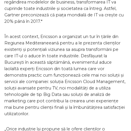
regândirea modelelor de business, transformarea IT va
cuprinde toate industriile și societatea ca întreg. Astfel,
Gartner preconizează că piața mondială de IT va crește cu
20% până în 2017.*
În acest context, Ericsson a organizat un tur în țările din
Regiunea Mediteraneeană pentru a le prezenta clienților
existenți și potențiali viziunea sa asupra transformării pe
care IT-ul o aduce în toate industriile. Desfășurat la
București în această săptămână, evenimentul aduce
laolaltă experți Ericsson din toată lumea care vor
demonstra practic cum funcționează cele mai noi soluții și
servicii ale companiei: soluția Ericsson Cloud Management,
soluții avansate pentru TV, noi modalități de a utiliza
tehnologiile de tip Big Data sau soluții de analiză de
marketing care pot contribui la crearea unei experiențe
mai bune pentru clienții finali și la îmbunătățirea satisfacției
utilizatorilor.
„Orice industrie își propune să le ofere clienților o