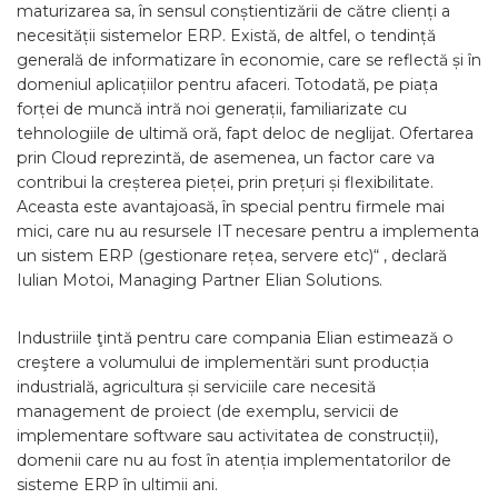
maturizarea sa, în sensul conștientizării de către clienți a
necesității sistemelor ERP. Există, de altfel, o tendință
generală de informatizare în economie, care se reflectă și în
domeniul aplicațiilor pentru afaceri. Totodată, pe piața
forței de muncă intră noi generații, familiarizate cu
tehnologiile de ultimă oră, fapt deloc de neglijat. Ofertarea
prin Cloud reprezintă, de asemenea, un factor care va
contribui la creșterea pieței, prin prețuri și flexibilitate.
Aceasta este avantajoasă, în special pentru firmele mai
mici, care nu au resursele IT necesare pentru a implementa
un sistem ERP (gestionare rețea, servere etc)“ , declară
Iulian Motoi, Managing Partner Elian Solutions.
Industriile ţintă pentru care compania Elian estimează o
creştere a volumului de implementări sunt producția
industrială, agricultura și serviciile care necesită
management de proiect (de exemplu, servicii de
implementare software sau activitatea de construcții),
domenii care nu au fost în atenția implementatorilor de
sisteme ERP în ultimii ani.