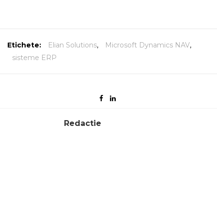
Etichete:
Elian Solutions
,
Microsoft Dynamics NAV
,
sisteme ERP
Redactie