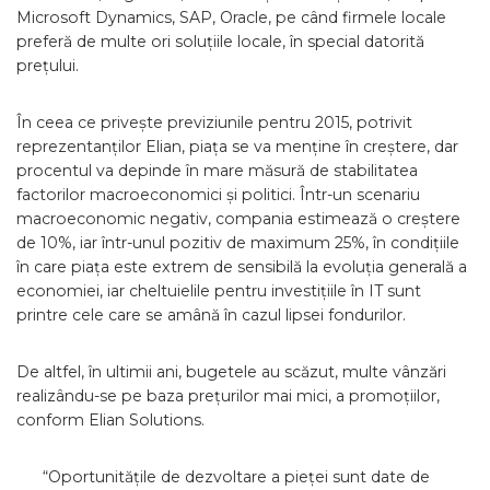
Microsoft Dynamics, SAP, Oracle, pe când firmele locale
preferă de multe ori soluțiile locale, în special datorită
prețului.
În ceea ce privește previziunile pentru 2015, potrivit
reprezentanților Elian, piața se va menține în creștere, dar
procentul va depinde în mare măsură de stabilitatea
factorilor macroeconomici și politici. Într-un scenariu
macroeconomic negativ, compania estimează o creștere
de 10%, iar într-unul pozitiv de maximum 25%, în condițiile
în care piața este extrem de sensibilă la evoluția generală a
economiei, iar cheltuielile pentru investițiile în IT sunt
printre cele care se amână în cazul lipsei fondurilor.
De altfel, în ultimii ani, bugetele au scăzut, multe vânzări
realizându-se pe baza prețurilor mai mici, a promoțiilor,
conform Elian Solutions.
“Oportunitățile de dezvoltare a pieței sunt date de