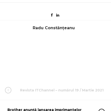
Radu Constănțeanu
Revista ITChannel – numărul 19 / Martie 2021
Brother anunță lansarea imprimantelor