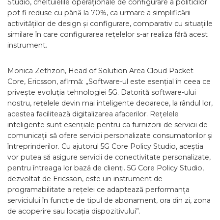
Studio, cheltuielile operaționale de configurare a politicilor
pot fi reduse cu până la 70%, ca urmare a simplificării
activităților de design și configurare, comparativ cu situațiile
similare în care configurarea rețelelor s-ar realiza fără acest
instrument.
Monica Zethzon, Head of Solution Area Cloud Packet
Core, Ericsson, afirmă: „Software-ul este esențial în ceea ce
privește evoluția tehnologiei 5G. Datorită software-ului
nostru, rețelele devin mai inteligente deoarece, la rândul lor,
acestea facilitează digitalizarea afacerilor. Rețelele
inteligente sunt esențiale pentru ca furnizorii de servicii de
comunicații să ofere servicii personalizate consumatorilor și
întreprinderilor. Cu ajutorul 5G Core Policy Studio, aceștia
vor putea să asigure servicii de conectivitate personalizate,
pentru întreaga lor bază de clienți. 5G Core Policy Studio,
dezvoltat de Ericsson, este un instrument de
programabilitate a rețelei ce adaptează performanța
serviciului în funcție de tipul de abonament, ora din zi, zona
de acoperire sau locația dispozitivului”.