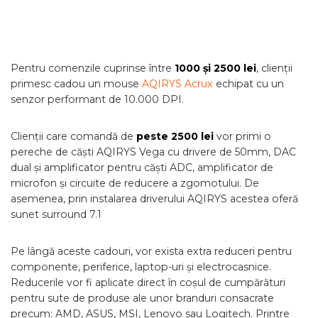
Pentru comenzile cuprinse între
1000 și 2500 lei
, clienții
primesc cadou un mouse
AQIRYS Acrux
echipat cu un
senzor performant de 10.000 DPI.
Clienții care comandă de
peste 2500 lei
vor primi o
pereche de căști AQIRYS Vega cu drivere de 50mm, DAC
dual și amplificator pentru căști ADC, amplificator de
microfon și circuite de reducere a zgomotului. De
asemenea, prin instalarea driverului AQIRYS acestea oferă
sunet surround 7.1
Pe lângă aceste cadouri, vor exista extra reduceri pentru
componente, periferice, laptop-uri și electrocasnice.
Reducerile vor fi aplicate direct în coșul de cumpărături
pentru sute de produse ale unor branduri consacrate
precum: AMD, ASUS, MSI, Lenovo sau Logitech. Printre