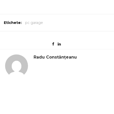
Etichete:
pc garage
Radu Constănțeanu