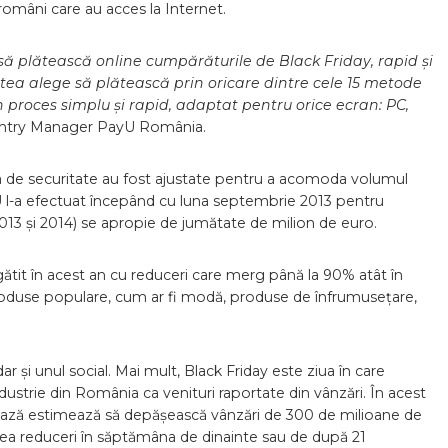
 români care au acces la Internet.
ă plătească online cumpărăturile de Black Friday, rapid și
utea alege să plătească prin oricare dintre cele 15 metode
proces simplu și rapid, adaptat pentru orice ecran: PC,
ountry Manager PayU România.
ra de securitate au fost ajustate pentru a acomoda volumul
U l-a efectuat începând cu luna septembrie 2013 pentru
2013 și 2014) se apropie de jumătate de milion de euro.
gătit în acest an cu reduceri care merg până la 90% atât în
 produse populare, cum ar fi modă, produse de înfrumusețare,
 și unul social. Mai mult, Black Friday este ziua în care
strie din România ca venituri raportate din vânzări. În acest
crează estimează să depășească vânzări de 300 de milioane de
r avea reduceri în săptămâna de dinainte sau de după 21