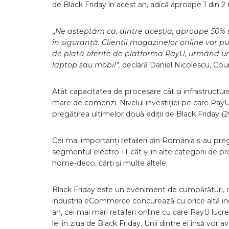
de Black Friday în acest an, adică aproape 1 din 2
„
Ne așteptăm ca, dintre aceștia, aproape 50% s
în siguranță. Clienții magazinelor online vor p
de plată oferite de platforma PayU, urmând un 
laptop sau mobil”,
declară Daniel Nicolescu, C
Atât capacitatea de procesare cât și infrastructu
mare de comenzi. Nivelul investiției pe care Pay
pregătirea ultimelor două ediții de Black Friday (
Cei mai importanți retaileri din România s-au pre
segmentul electro-IT cât și în alte categorii de
home-deco, cărți și multe altele.
Black Friday este un eveniment de cumpărături, dar
industria eCommerce concurează cu orice altă indu
an, cei mai mari retaileri online cu care PayU lu
lei în ziua de Black Friday. Unii dintre ei însă vo