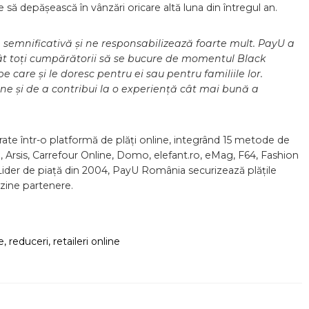
 să depășească în vânzări oricare altă luna din întregul an.
semnificativă și ne responsabilizează foarte mult. PayU a
încât toți cumpărătorii să se bucure de momentul Black
e care și le doresc pentru ei sau pentru familiile lor.
ine și de a contribui la o experiență cât mai bună a
rate într-o platformă de plăți online, integrând 15 metode de
tex, Arsis, Carrefour Online, Domo, elefant.ro, eMag, F64, Fashion
 Lider de piață din 2004, PayU România securizează plățile
zine partenere.
e
,
reduceri
,
retaileri online