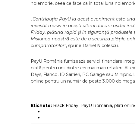
noiembrie, ceea ce face ca în total luna noiembrie
„
Contribuția PayU la acest eveniment este una 
investit masiv în acești ultimi doi ani astfel 
Friday, plătind rapid și în siguranță produsele p
Misiunea noastră este de a securiza plățile onl
cumpărătorilor”
, spune Daniel Nicolescu.
PayU România furnizează servicii financiare integ
plată pentru unii dintre cei mai mari retaileri: Al
Days, Flanco, ID Sarrieri, PC Garage sau Miniprix.
online pentru un număr de peste 3.000 de maga
Etichete:
Black Friday
,
PayU Romania
,
plati onlin