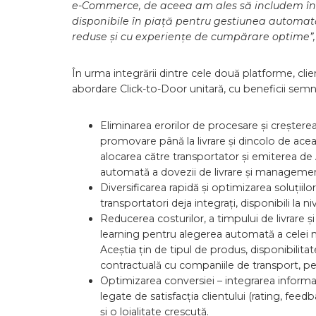
e-Commerce, de aceea am ales să includem într
disponibile în piață pentru gestiunea automată 
reduse și cu experiențe de cumpărare optime”
În urma integrării dintre cele două platforme, clie
abordare Click-to-Door unitară, cu beneficii semnifi
Eliminarea erorilor de procesare și creștere
promovare până la livrare și dincolo de ace
alocarea către transportator și emiterea de 
automată a dovezii de livrare și management
Diversificarea rapidă și optimizarea soluțiilor 
transportatori deja integrați, disponibili la 
Reducerea costurilor, a timpului de livrare ș
learning pentru alegerea automată a celei m
Aceștia țin de tipul de produs, disponibilitate
contractuală cu companiile de transport, pe
Optimizarea conversiei – integrarea informați
legate de satisfacția clientului (rating, fe
și o loialitate crescută.