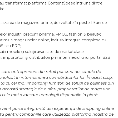
re au transformat platforma ContentSpeed într-una dintre
a:
lizarea de magazine online, dezvoltate în peste 19 ani de
ritelor industrii precum pharma, FMCG, fashion & beauty;
timă a magazinelor online, inclusiv integrări complexe cu
POS sau ERP;
cații mobile și soluții avansate de marketplace;
 importatori și distribuitori prin intermediul unui portal B2B
 care antreprenorii din retail pot crea noi canale de
sonalizat în întâmpinarea cumpărătorilor lor. În acest scop,
 cu cei mai importanți furnizori de soluții de business din
n această strategie de a oferi proprietarilor de magazine
 cele mai avansate tehnologii disponibile în piață.
devenit parte integrantă din experiența de shopping online
tă pentru companiile care utilizează platforma noastră de