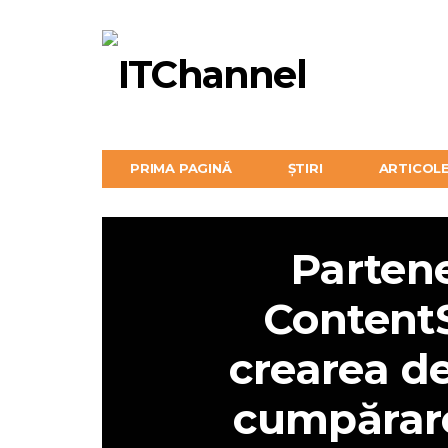
PRIMA PAGINĂ
ȘTIRI
ARTICOL
Partene
Content
crearea d
cumpărare