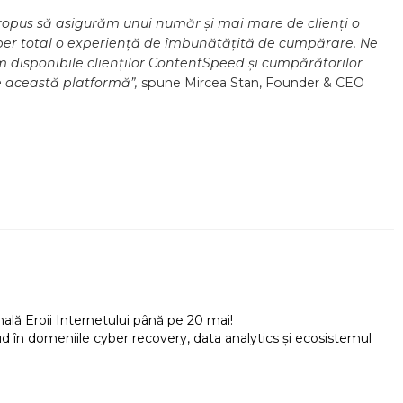
propus să asigurăm unui număr și mai mare de clienți o
 și per total o experiență de îmbunătățită de cumpărare. Ne
 disponibile clienților ContentSpeed și cumpărătorilor
pe această platformă”,
spune Mircea Stan, Founder & CEO
onală Eroii Internetului până pe 20 mai!
d în domeniile cyber recovery, data analytics și ecosistemul