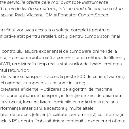
e serviciile oferite cele mai avansate instrumente
a mii de livrări simultane, într-un mod eficient, cu costuri
,
spune Radu Vîlceanu, GM și Fondator ContentSpeed.
nții finali vor avea acces la o soluție completă pentru o
cative atât pentru retaileri, cât și pentru cumpărătorii finali:
a controlului asupra experienței de cumpărare online (de la
asta) – preluarea automată a comenzilor din eShop, fulfillment,
AWB, urmărirea în timp real a statusurilor de livrare, emiterea
ul retururilor;
de livrare și transport – acces la peste 200 de curieri, livratori și
nivel național, european sau oriunde în lume;
i creșterea eficienței – utilizarea de algoritmi de machine
ai bune opțiuni de transport, în funcție de zeci de parametri.
a stocului, locul de livrare, opțiunile cumpărătorului, relația
rformanța anterioară a acestora și multe altele;
ilor de proces (eficiență, calitate, performanță) cu informații
edback, NPS), pentru îmbunătățirea continuă a experienței oferite