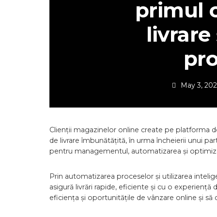
primul c
livrare
pr
May 3, 20
Clienții magazinelor online create pe platform
de livrare îmbunătățită, în urma încheierii unui p
pentru managementul, automatizarea și optimizare
Prin automatizarea proceselor și utilizarea inteli
asigură livrări rapide, eficiente și cu o experiență
eficiența și oportunitățile de vânzare online și s