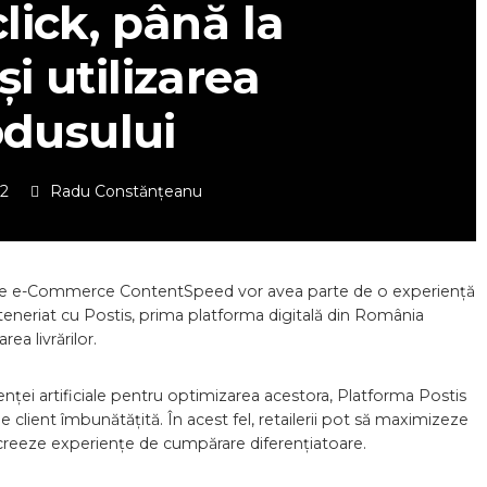
lick, până la
 și utilizarea
odusului
22
Radu Constănțeanu
a de e-Commerce ContentSpeed vor avea parte de o experiență
arteneriat cu Postis, prima platforma digitală din România
a livrărilor.
genței artificiale pentru optimizarea acestora, Platforma Postis
 de client îmbunătățită. În acest fel, retailerii pot să maximizeze
ă creeze experiențe de cumpărare diferențiatoare.