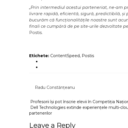
„Prin intermediul acestui parteneriat, ne-am 
livrare rapidă, eficientă, sigură, predictibilă,
bucurăm că funcționalitățile noastre sunt acum
finali ce cumpără de pe site-urile dezvoltate 
Postis.
Etichete:
ContentSpeed
,
Postis
Radu Constănțeanu
Profesorii își pot înscrie elevii în Competiția Nați
Dell Technologies extinde experiențele multi-clou
partenerilor
Leave a Reply