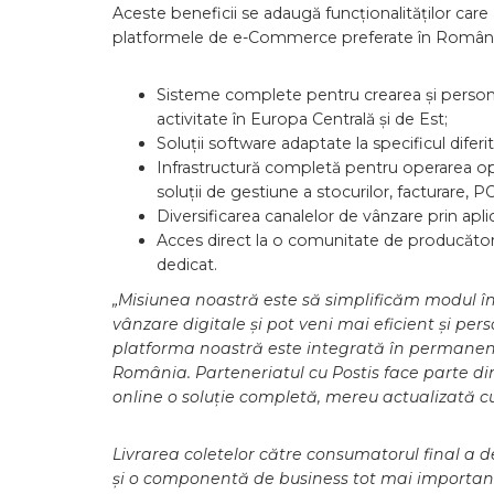
Aceste beneficii se adaugă funcționalităților ca
platformele de e-Commerce preferate în Români
Sisteme complete pentru crearea și persona
activitate în Europa Centrală și de Est;
Soluții software adaptate la specificul dife
Infrastructură completă pentru operarea op
soluții de gestiune a stocurilor, facturare, 
Diversificarea canalelor de vânzare prin apli
Acces direct la o comunitate de producători,
dedicat.
„Misiunea noastră este să simplificăm modul în
vânzare digitale și pot veni mai eficient și per
platforma noastră este integrată în permanență
România. Parteneriatul cu Postis face parte di
online o soluție completă, mereu actualizată cu
Livrarea coletelor către consumatorul final a 
și o componentă de business tot mai importan