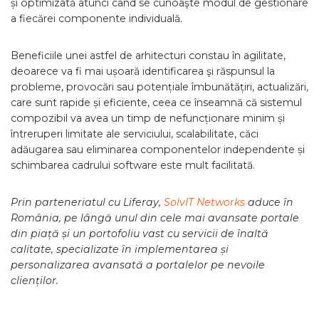
și optimizată atunci când se cunoaşte modul de gestionare
a fiecărei componente individuală.
Beneficiile unei astfel de arhitecturi constau în agilitate,
deoarece va fi mai ușoară identificarea şi răspunsul la
probleme, provocări sau potențiale îmbunătățiri, actualizări,
care sunt rapide și eficiente, ceea ce înseamnă că sistemul
compozibil va avea un timp de nefuncționare minim și
întreruperi limitate ale serviciului, scalabilitate, căci
adăugarea sau eliminarea componentelor independente și
schimbarea cadrului software este mult facilitată.
Prin parteneriatul cu Liferay,
SolvIT Networks
aduce în
România, pe lângă unul din cele mai avansate portale
din piață și un portofoliu vast cu servicii de înaltă
calitate, specializate în implementarea și
personalizarea avansată a portalelor pe nevoile
clienților.