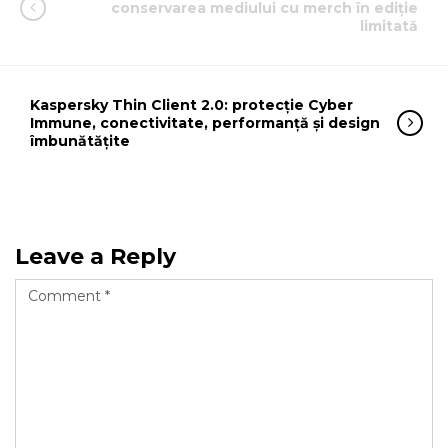
conservarea mediului cu merch în ediție
limitată
Kaspersky Thin Client 2.0: protecție Cyber
Immune, conectivitate, performanță și design
îmbunătățite
Leave a Reply