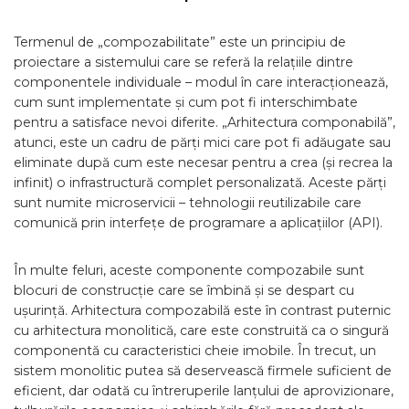
Termenul de „compozabilitate” este un principiu de
proiectare a sistemului care se referă la relațiile dintre
componentele individuale – modul în care interacționează,
cum sunt implementate și cum pot fi interschimbate
pentru a satisface nevoi diferite. „Arhitectura componabilă”,
atunci, este un cadru de părți mici care pot fi adăugate sau
eliminate după cum este necesar pentru a crea (și recrea la
infinit) o infrastructură complet personalizată. Aceste părți
sunt numite microservicii – tehnologii reutilizabile care
comunică prin interfețe de programare a aplicațiilor (API).
În multe feluri, aceste componente compozabile sunt
blocuri de construcție care se îmbină și se despart cu
ușurință. Arhitectura compozabilă este în contrast puternic
cu arhitectura monolitică, care este construită ca o singură
componentă cu caracteristici cheie imobile. În trecut, un
sistem monolitic putea să deservească firmele suficient de
eficient, dar odată cu întreruperile lanțului de aprovizionare,