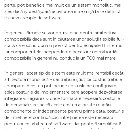
parte, pot beneficia mai mult de un sistem monolitic, mai
ales dacă îşi desfăşoară activitatea într-o nișă bine definită,
cu nevoi simple de software.
În general, firmele se vor potrivi bine pentru arhitectura
compozabilă dacă sunt în căutarea unor soluții flexibile full-
stack care să nu pună o povară pentru echipele IT interne.
Iar componentele independente necesare unei abordări
compozabile în general nu conduc la un TCO mai mare.
În general, acest tip de sistem este mult mai rentabil decât
arhitectura monolitică – dar trebuie ştiut ce costuri trebuie
anticipate. Acestea pot include costurile de configurare,
adică costurile de implementare care acoperă dezvoltarea,
integrarea, migrarea și orice formatare necesară, costurile
de personalizare, adică acele costuri asociate mapării
componentelor independente pentru prima dată, costurile
de întreținere continuă,căci întreținerea este necesară
pentru orice arhitectură software, dar poate fi simplificată