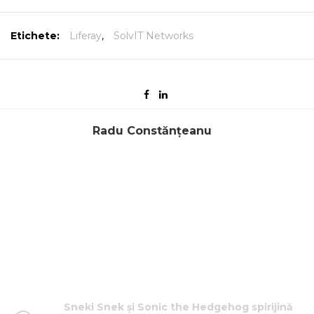
Etichete:
Liferay
,
SolvIT Networks
Radu Constănțeanu
Sneki Snek și Sonic the Hedgehog spirijină