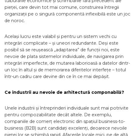
tulburările economice și schimbările fără precedent ale
pieței, care devin tot mai comune, construirea întregii
organizații pe o singură componentă inflexibilă este un joc
de noroc.
Același lucru este valabil și pentru un sistem vechi cu
integrări complicate – și uneori redundante. Deși este
posibil să se reușească „adaptarea” de funcții noi, este
nevoie de plata sistemelor individuale, de navigarea prin
integrări imperfecte, de mutarea laborioasă a datelor dintr-
un loc în altul și de memorarea diferitelor interfețe – totul
într-un cadru care devine din ce în ce mai depășit.
Ce industrii au nevoie de arhitectură componabilă?
Unele industrii și întreprinderi individuale sunt mai potrivite
pentru compozabilitate decât altele. De exemplu,
companiile de comerț electronic din spațiul business-to-
business (B2B) sunt candidați excelenți, deoarece nevoile
pieței lor se schimbă rapid. Afacerile locale mici, pe de altă