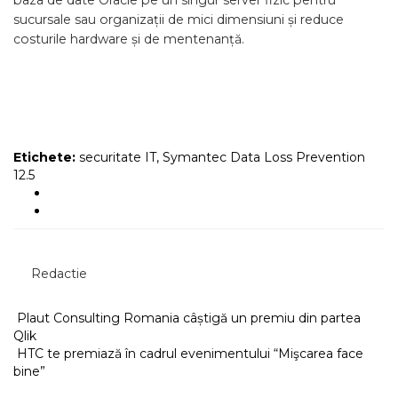
baza de date Oracle pe un singur server fizic pentru
sucursale sau organizații de mici dimensiuni și reduce
costurile hardware și de mentenanță.
Etichete:
securitate IT
,
Symantec Data Loss Prevention
12.5
Redactie
Plaut Consulting Romania câștigă un premiu din partea
Qlik
HTC te premiază în cadrul evenimentului “Mişcarea face
bine”