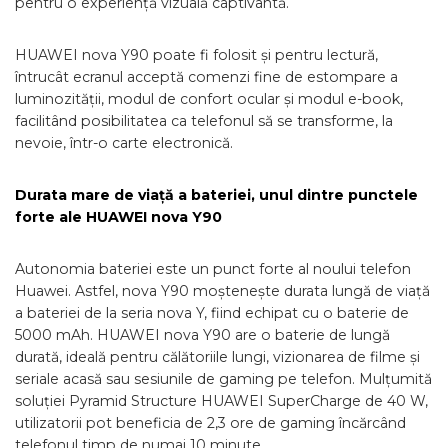
pentru o experiență vizuală captivantă.
HUAWEI nova Y90 poate fi folosit și pentru lectură,
întrucât ecranul acceptă comenzi fine de estompare a
luminozității, modul de confort ocular și modul e-book,
facilitând posibilitatea ca telefonul să se transforme, la
nevoie, într-o carte electronică.
Durata mare de viață a bateriei, unul dintre punctele
forte ale HUAWEI nova Y90
Autonomia bateriei este un punct forte al noului telefon
Huawei. Astfel, nova Y90 moștenește durata lungă de viață
a bateriei de la seria nova Y, fiind echipat cu o baterie de
5000 mAh. HUAWEI nova Y90 are o baterie de lungă
durată, ideală pentru călătoriile lungi, vizionarea de filme și
seriale acasă sau sesiunile de gaming pe telefon. Mulțumită
soluției Pyramid Structure HUAWEI SuperCharge de 40 W,
utilizatorii pot beneficia de 2,3 ore de gaming încărcând
telefonul timp de numai 10 minute.