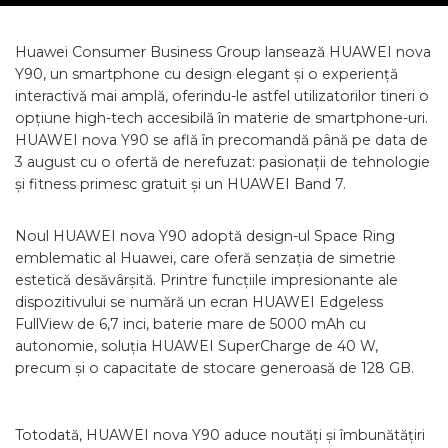
Huawei Consumer Business Group lansează HUAWEI nova
Y90, un smartphone cu design elegant și o experiență
interactivă mai amplă, oferindu-le astfel utilizatorilor tineri o
opțiune high-tech accesibilă în materie de smartphone-uri.
HUAWEI nova Y90 se află în precomandă până pe data de
3 august cu o ofertă de nerefuzat: pasionații de tehnologie
și fitness primesc gratuit și un HUAWEI Band 7.
Noul HUAWEI nova Y90 adoptă design-ul Space Ring
emblematic al Huawei, care oferă senzația de simetrie
estetică desăvârșită. Printre funcțiile impresionante ale
dispozitivului se numără un ecran HUAWEI Edgeless
FullView de 6,7 inci, baterie mare de 5000 mAh cu
autonomie, soluția HUAWEI SuperCharge de 40 W,
precum și o capacitate de stocare generoasă de 128 GB.
Totodată, HUAWEI nova Y90 aduce noutăți și îmbunătățiri