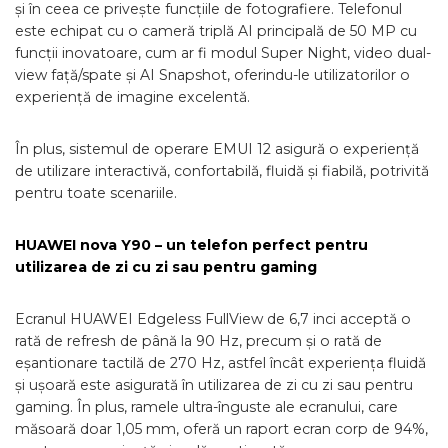
și în ceea ce privește funcțiile de fotografiere. Telefonul
este echipat cu o cameră triplă AI principală de 50 MP cu
funcții inovatoare, cum ar fi modul Super Night, video dual-
view față/spate și AI Snapshot, oferindu-le utilizatorilor o
experiență de imagine excelentă.
În plus, sistemul de operare EMUI 12 asigură o experiență
de utilizare interactivă, confortabilă, fluidă și fiabilă, potrivită
pentru toate scenariile.
HUAWEI nova Y90 – un telefon perfect pentru
utilizarea de zi cu zi sau pentru gaming
Ecranul HUAWEI Edgeless FullView de 6,7 inci acceptă o
rată de refresh de până la 90 Hz, precum și o rată de
eșantionare tactilă de 270 Hz, astfel încât experiența fluidă
și ușoară este asigurată în utilizarea de zi cu zi sau pentru
gaming. În plus, ramele ultra-înguste ale ecranului, care
măsoară doar 1,05 mm, oferă un raport ecran corp de 94%,