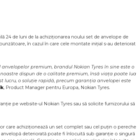
lă 24 de luni de la achiziționarea noului set de anvelope de
spunzătoare, în cazul în care cele montate inițial s-au deteriorat
ul anvelopelor premium, brandul Nokian Tyres în sine este o
e noastre dispun de o calitate premium, însă viața poate lua
t lucru, o soluție rapidă, precum garanția anvelopei este
ík
, Product Manager pentru Europa, Nokian Tyres.
anție pe website-ul Nokian Tyres sau să solicite furnizorului să
ilor care achiziționează un set complet sau cel puțin o pereche
e anvelopă deteriorată poate fi înlocuită sub garanție o singură