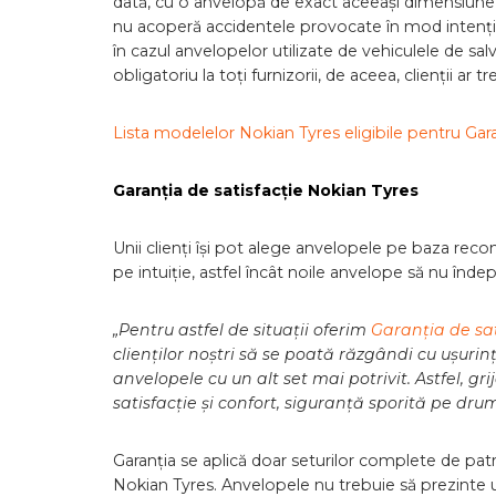
dată, cu o anvelopă de exact aceeași dimensiune ca
nu acoperă accidentele provocate în mod intențion
în cazul anvelopelor utilizate de vehiculele de sa
obligatoriu la toți furnizorii, de aceea, clienții ar t
Lista modelelor Nokian Tyres eligibile pentru Gara
Garanția de satisfacție Nokian
Tyres
Unii clienți își pot alege anvelopele pe baza reco
pe intuiție, astfel încât noile anvelope să nu îndep
„Pentru astfel de situații oferim
Garanția de sat
clienților noștri să se poată răzgândi cu ușurin
anvelopele cu un alt set mai potrivit. Astfel, gr
satisfacție și confort, siguranță sporită pe drum
Garanția se aplică doar seturilor complete de pa
Nokian Tyres. Anvelopele nu trebuie să prezinte 