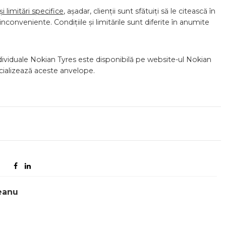
i limitări specifice
, așadar, clienții sunt sfătuiți să le citească în
 inconveniente. Condițiile și limitările sunt diferite în anumite
ndividuale Nokian Tyres este disponibilă pe website-ul Nokian
ercializează aceste anvelope.
eanu