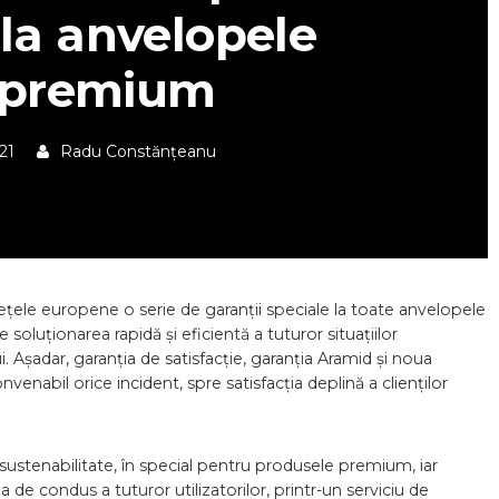
 la anvelopele
 premium
21
Radu Constănțeanu
iețele europene o serie de garanții speciale la toate anvelopele
 soluționarea rapidă și eficientă a tuturor situațiilor
. Așadar, garanția de satisfacție, garanția Aramid și noua
nabil orice incident, spre satisfacția deplină a clienților
 sustenabilitate, în special pentru produsele premium, iar
e condus a tuturor utilizatorilor, printr-un serviciu de