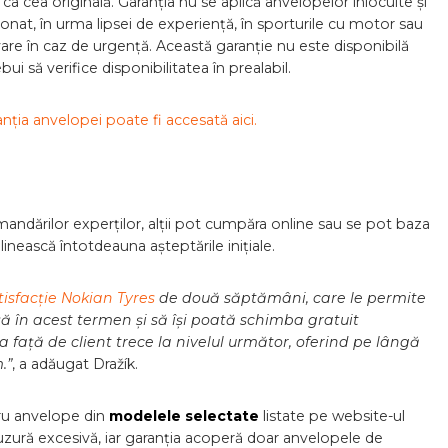
 cea originală. Garanția nu se aplică anvelopelor înlocuite și
at, în urma lipsei de experiență, în sporturile cu motor sau
lvare în caz de urgență. Această garanție nu este disponibilă
rebui să verifice disponibilitatea în prealabil.
nția anvelopei poate fi accesată aici.
mandărilor experților, alții pot cumpăra online sau se pot baza
linească întotdeauna așteptările inițiale.
isfacție Nokian Tyres
de două săptămâni, care le permite
ță în acest termen și să își poată schimba gratuit
ija față de client trece la nivelul următor, oferind pe lângă
.”
, a adăugat Dražík.
tru anvelope din
modelele selectate
listate pe website-ul
uzură excesivă, iar garanția acoperă doar anvelopele de