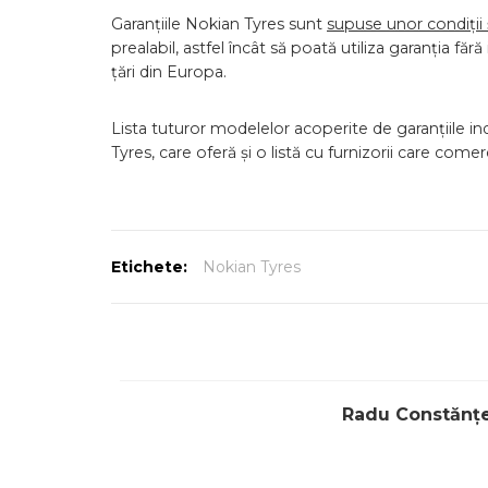
Garanțiile Nokian Tyres sunt
supuse unor condiții ș
prealabil, astfel încât să poată utiliza garanția fără
țări din Europa.
Lista tuturor modelelor acoperite de garanțiile i
Tyres, care oferă și o listă cu furnizorii care com
Etichete:
Nokian Tyres
Radu Constănț