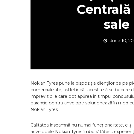
Centrală
sale
June 10, 20
Nokian Tyres pune la dispoziția clienților de pe p
comercializate, astfel încât aceștia să se bucure de
imprevizibile care pot apărea în timpul condusului
garanție pentru anvelope soluționează în mod conve
Nokian Tyres.
Calitatea înseamnă nu numai funcționalitate, ci și
anvelopele Nokian Tyres îmbunătățesc experiența d