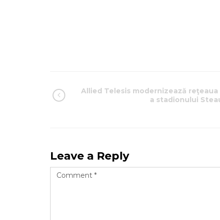
Allied Telesis modernizează reţeaua 
a stadionului Stea
Leave a Reply