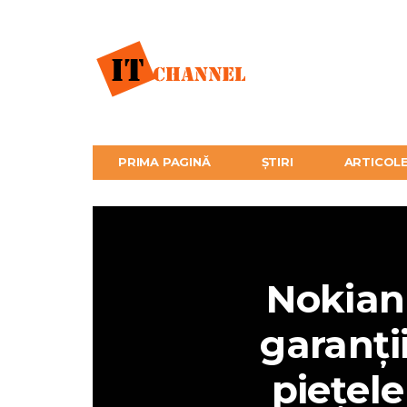
PRIMA PAGINĂ
ȘTIRI
ARTICOL
Nokian
garanți
piețel