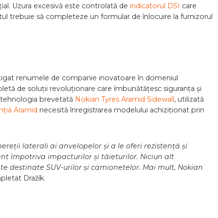
ial. Uzura excesivă este controlată de
indicatorul DSI
care
ntul trebuie să completeze un formular de înlocuire la furnizorul
câștigat renumele de companie inovatoare în domeniul
tă de soluții revoluționare care îmbunătățesc siguranța și
ă tehnologia brevetată
Nokian Tyres Aramid Sidewall
, utilizată
nția Aramid
necesită înregistrarea modelului achiziționat prin
ții laterali ai anvelopelor și a le oferi rezistență și
t împotriva impacturilor și tăieturilor. Niciun alt
te destinate SUV-urilor și camionetelor. Mai mult, Nokian
pletat Dražík.