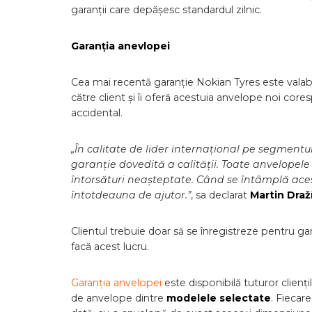
garanții care depășesc standardul zilnic.
Garanția anevlopei
Cea mai recentă garanție Nokian Tyres este valabi
către client și îi oferă acestuia anvelope noi core
accidental.
„În calitate de lider internațional pe segment
garanție dovedită a calității. Toate anvelopel
întorsături neașteptate. Când se întâmplă aces
întotdeauna de ajutor.”
, sa declarat
Martin Draž
Clientul trebuie doar să se înregistreze pentru gar
facă acest lucru.
Garanția anvelopei
este disponibilă tuturor clienț
de anvelope dintre
modelele selectate
. Fiecar