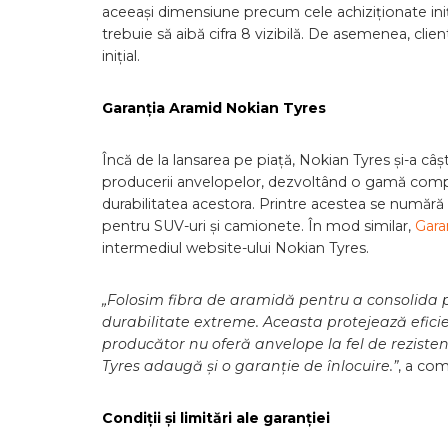
aceeași dimensiune precum cele achiziționate iniț
trebuie să aibă cifra 8 vizibilă. De asemenea, clie
inițial.
Garanția Aramid Nokian Tyres
Încă de la lansarea pe piață, Nokian Tyres și-a 
producerii anvelopelor, dezvoltând o gamă comple
durabilitatea acestora. Printre acestea se număr
pentru SUV-uri și camionete. În mod similar,
Gara
intermediul website-ului Nokian Tyres.
„Folosim fibra de aramidă pentru a consolida pere
durabilitate extreme. Aceasta protejează eficien
producător nu oferă anvelope la fel de rezisten
Tyres adaugă și o garanție de înlocuire.”
, a com
Condiții și limitări ale garanției