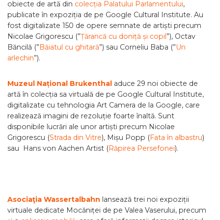
obiecte de artă din
colecția Palatului Parlamentului
,
publicate în expoziția de pe Google Cultural Institute. Au
fost digitalizate 150 de opere semnate de artiști precum
Nicolae Grigorescu (”
Țărancă cu doniță și copil
”), Octav
Băncilă (”
Băiatul cu ghitară
”) sau Corneliu Baba (”
Un
arlechin
”).
Muzeul Național Brukenthal
aduce 29 noi obiecte de
artă în colecția sa virtuală de pe Google Cultural Institute,
digitalizate cu tehnologia Art Camera de la Google, care
realizează imagini de rezoluție foarte înaltă. Sunt
disponibile lucrări ale unor artiști precum Nicolae
Grigorescu (
Strada din Vitre
), Mișu Popp (
Fata în albastru
)
sau Hans von Aachen Artist (
Răpirea Persefonei
).
Asociaţia Wassertalbahn
lansează trei noi expoziții
virtuale dedicate Mocăniței de pe Valea Vaserului, precum