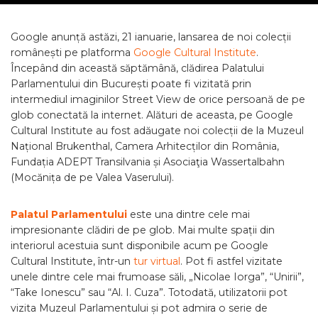
Google anunță astăzi, 21 ianuarie, lansarea de noi colecții
românești pe platforma
Google Cultural Institute
.
Începând din această săptămână, clădirea Palatului
Parlamentului din București poate fi vizitată prin
intermediul imaginilor Street View de orice persoană de pe
glob conectată la internet. Alături de aceasta, pe Google
Cultural Institute au fost adăugate noi colecții de la Muzeul
Național Brukenthal, Camera Arhitecților din România,
Fundația ADEPT Transilvania și Asociaţia Wassertalbahn
(Mocănița de pe Valea Vaserului).
Palatul Parlamentului
este una dintre cele mai
impresionante clădiri de pe glob. Mai multe spații din
interiorul acestuia sunt disponibile acum pe Google
Cultural Institute, într-un
tur virtual
. Pot fi astfel vizitate
unele dintre cele mai frumoase săli, „Nicolae Iorga”, “Unirii”,
“Take Ionescu” sau “Al. I. Cuza”. Totodată, utilizatorii pot
vizita Muzeul Parlamentului și pot admira o serie de