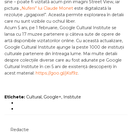
sine – poate fi vizitată acum prin imagini Street View, iar
pictura
„Nuferii” lui Claude Monet
este digitalizată la
rezoluție „gigapixel”. Aceasta permite explorarea în detalii
care nu sunt vizibile cu ochiul liber.
Acum 5 ani, pe 1 februarie, Google Cultural Institute se
lansa cu 17 muzee partenere și câteva sute de opere de
artă disponibile vizitatorilor online. Cu această actualizare,
Google Cultural Institute ajunge la peste 1000 de instituții
culturale partenere din întreaga lume. Mai multe detalii
despre colecțiile diverse care au fost adunate pe Google
Cultural Institute în cei 5 ani de existență descoperiți în
acest material:
https://goo.gl/jKsf9z
.
Etichete:
Cultural
,
Google+
,
Institute
Redactie