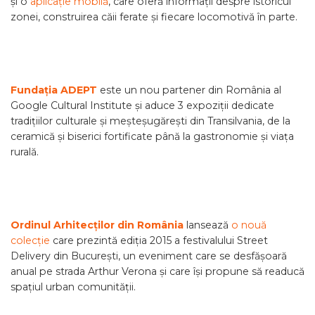
și o
aplicație mobilă
, care oferă informații despre istoricul
zonei, construirea căii ferate și fiecare locomotivă în parte.
Fundația ADEPT
este un nou partener din România al
Google Cultural Institute și aduce 3 expoziții dedicate
tradițiilor culturale și meșteșugărești din Transilvania, de la
ceramică și biserici fortificate până la gastronomie și viața
rurală.
Ordinul Arhitecților din România
lansează
o nouă
colecție
care prezintă ediția 2015 a festivalului Street
Delivery din București, un eveniment care se desfășoară
anual pe strada Arthur Verona și care își propune să readucă
spațiul urban comunității.