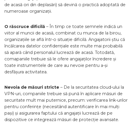
de acasă ori din deplasări) să devină o practică adoptată de
numeroase organizații.
O răscruce dificilă
– În timp ce toate semnele indică un
viitor al muncii de acasă, combinat cu munca de la birou,
organizațiile se află într-o situație dificilă. Angajatorii știu că
încălcarea datelor confidențiale este multe mai probabilă
să apară când personalul lucrează de acasă. Totodată,
comapaniile trebuie să le ofere angajaților încredere și
toate instrumentele de care au nevoie pentru a-și
desfășura activitatea.
Nevoia de măsuri stricte
– De la securitatea cloud-ului la
VPN-uri, companiile trebuie să pună în aplicare măsuri de
securitate mult mai puternice, precum: verificarea link-urilor
pentru conferințe (necesitând autentificare în mai mulți
pași) și asigurarea faptului că angajații lucrează de pe
dispozitive ce integrează măsuri de protecție avansate.