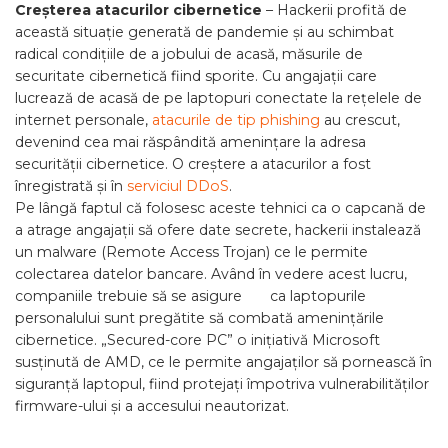
Creșterea atacurilor cibernetice
– Hackerii profită de
această situație generată de pandemie și au schimbat
radical condițiile de a jobului de acasă, măsurile de
securitate cibernetică fiind sporite. Cu angajații care
lucrează de acasă de pe laptopuri conectate la rețelele de
internet personale,
atacurile de tip phishing
au crescut,
devenind cea mai răspândită amenințare la adresa
securității cibernetice. O creștere a atacurilor a fost
înregistrată și în
serviciul DDoS
.
Pe lângă faptul că folosesc aceste tehnici ca o capcană de
a atrage angajații să ofere date secrete, hackerii instalează
un malware (Remote Access Trojan) ce le permite
colectarea datelor bancare. Având în vedere acest lucru,
companiile trebuie să se asigure ca laptopurile
personalului sunt pregătite să combată amenințările
cibernetice. „Secured-core PC” o inițiativă Microsoft
susținută de AMD, ce le permite angajaților să pornească în
siguranță laptopul, fiind protejați împotriva vulnerabilităților
firmware-ului și a accesului neautorizat.