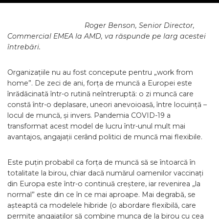
Roger Benson, Senior Director,
Commercial EMEA la AMD, va răspunde pe larg acestei
întrebări.
Organizațiile nu au fost concepute pentru „work from
home”. De zeci de ani, forța de muncă a Europei este
înrădăcinată într-o rutină neîntreruptă: o zi muncă care
constă într-o deplasare, uneori anevoioasă, între locuință –
locul de muncă, și invers. Pandemia COVID-19 a
transformat acest model de lucru într-unul mult mai
avantajos, angajații cerând politici de muncă mai flexibile.
Este puțin probabil ca forța de muncă să se întoarcă în
totalitate la birou, chiar dacă numărul oamenilor vaccinați
din Europa este într-o continuă creștere, iar revenirea „la
normal” este din ce în ce mai aproape. Mai degrabă, se
așteaptă ca modelele hibride (o abordare flexibilă, care
permite angajaților să combine munca de la birou cu cea