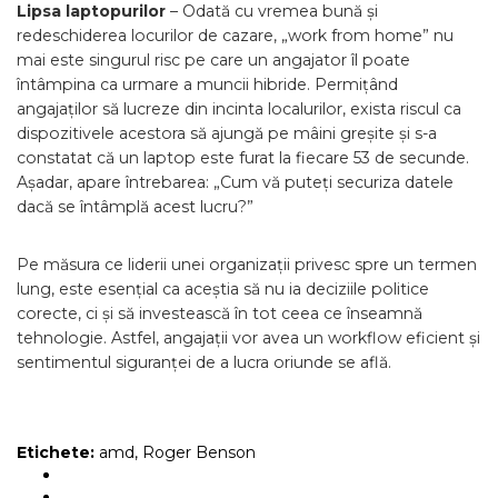
Lipsa laptopurilor
– Odată cu vremea bună și
redeschiderea locurilor de cazare, „work from home” nu
mai este singurul risc pe care un angajator îl poate
întâmpina ca urmare a muncii hibride. Permițând
angajaților să lucreze din incinta localurilor, exista riscul ca
dispozitivele acestora să ajungă pe mâini greșite și s-a
constatat că un laptop este furat la fiecare 53 de secunde.
Așadar, apare întrebarea: „Cum vă puteți securiza datele
dacă se întâmplă acest lucru?”
Pe măsura ce liderii unei organizații privesc spre un termen
lung, este esențial ca aceștia să nu ia deciziile politice
corecte, ci și să investească în tot ceea ce înseamnă
tehnologie. Astfel, angajații vor avea un workflow eficient și
sentimentul siguranței de a lucra oriunde se află.
Etichete:
amd
,
Roger Benson